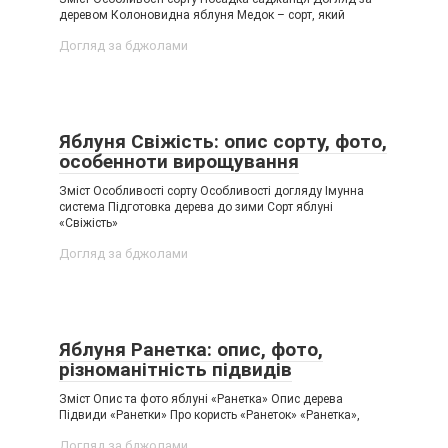
деревом Колоновидна яблуня Медок – сорт, який
Догляд за бджолами
Яблуня Свіжість: опис сорту, фото,
особенноти вирощування
Зміст Особливості сорту Особливості догляду Імунна
система Підготовка дерева до зими Сорт яблуні
«Свіжість»
Догляд за бджолами
Яблуня Ранетка: опис, фото,
різноманітність підвидів
Зміст Опис та фото яблуні «Ранетка» Опис дерева
Підвиди «Ранетки» Про користь «Ранеток» «Ранетка»,
Догляд за бджолами