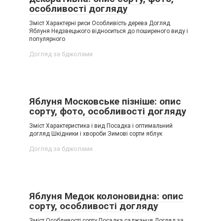
особливості догляду
Зміст Характерні риси Особливість дерева Догляд
Яблуня Недзвецького відноситься до поширеного виду і
популярного
Догляд за бджолами
Яблуня Московське пізніше: опис
сорту, фото, особливості догляду
Зміст Характеристика і вид Посадка і оптимальний
догляд Шкідники і хвороби Зимові сорти яблук
Догляд за бджолами
Яблуня Медок колоновидна: опис
сорту, особливості догляду
Зміст Особливості сорту Посадка саджанця Догляд за