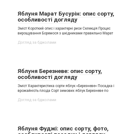
Яблуня Марат Бусурін: опис сорту,
особливості догляду
Зміст Короткий опис і характерні риси Селекція Процес
вирощування Боремося з шкідниками правильно Марат
Догляд за бджолами
Яблуня Березневе: опис сорту,
особливості догляду
Зміст Характеристика сорти яблук «Березневе» Посадка і
врожайність плода Сорт зимових яблук Березневе по
Догляд за бджолами
Яблуня Фуджі: опис сорту, фото,