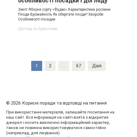
особливості посадки і догляду
Зміст Яблуня сорту «Фуджі» Характеристика рослини
Плоди Врожайність Як зберігати плоди? Хвороби
Особливості посадки
Догляд за бджолами
Пагінація
1
2
…
67
Далі
записів
© 2026 Корисні поради та відповіді на питання
При використанні матеріалів, залишайте посилання на
наш сайт. Вся інформація на сайті взята з відкритих
джерел і носить виключно інформаційний характер,
також не повинна використовуватися самостійно
(наприклад, для лікування).