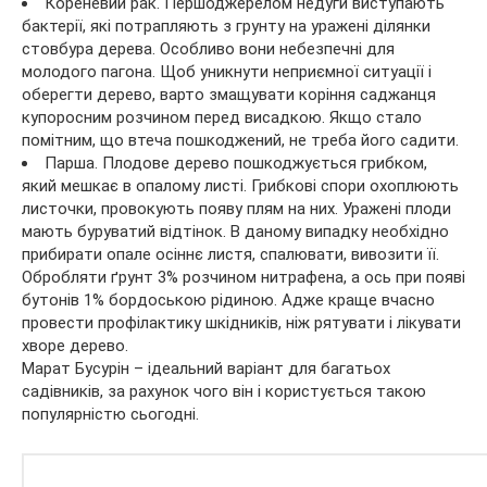
Кореневий рак. Першоджерелом недуги виступають
бактерії, які потрапляють з грунту на уражені ділянки
стовбура дерева. Особливо вони небезпечні для
молодого пагона. Щоб уникнути неприємної ситуації і
оберегти дерево, варто змащувати коріння саджанця
купоросним розчином перед висадкою. Якщо стало
помітним, що втеча пошкоджений, не треба його садити.
Парша. Плодове дерево пошкоджується грибком,
який мешкає в опалому листі. Грибкові спори охоплюють
листочки, провокують появу плям на них. Уражені плоди
мають буруватий відтінок. В даному випадку необхідно
прибирати опале осіннє листя, спалювати, вивозити її.
Обробляти ґрунт 3% розчином нитрафена, а ось при появі
бутонів 1% бордоською рідиною. Адже краще вчасно
провести профілактику шкідників, ніж рятувати і лікувати
хворе дерево.
Марат Бусурін – ідеальний варіант для багатьох
садівників, за рахунок чого він і користується такою
популярністю сьогодні.