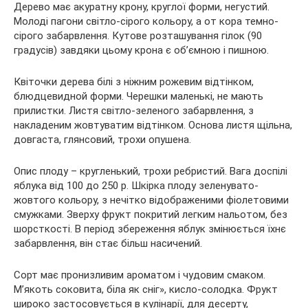
Дерево має акуратну крону, круглої форми, негустий.
Молоді пагони світло-сірого кольору, а от кора темно-
сірого забарвлення. Кутове розташування гілок (90
градусів) завдяки цьому крона є об’ємною і пишною.
Квіточки дерева білі з ніжним рожевим відтінком,
блюдцевидной форми. Черешки маленькі, не мають
прилистки. Листя світло-зеленого забарвлення, з
накладеним жовтуватим відтінком. Основа листя щільна,
довгаста, глянсовий, трохи опушена.
Опис плоду – кругленький, трохи ребристий. Вага доспілі
яблука від 100 до 250 р. Шкірка плоду зеленувато-
жовтого кольору, з нечітко відображеними фіолетовими
смужками. Зверху фрукт покритий легким нальотом, без
шорсткості. В період збереження яблук змінюється їхнє
забарвлення, він стає більш насичений.
Сорт має пронизливим ароматом і чудовим смаком.
М’якоть соковита, біла як сніг», кисло-солодка. Фрукт
широко застосовується в кулінарії, для десерту,