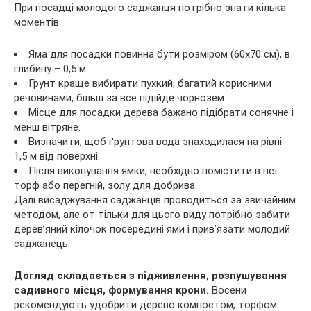
При посадці молодого саджанця потрібно знати кілька
моментів.
Яма для посадки повинна бути розміром (60х70 см), в
глибину – 0,5 м.
Грунт краще вибирати пухкий, багатий корисними
речовинами, більш за все підійде чорнозем.
Місце для посадки дерева бажано підібрати сонячне і
менш вітряне.
Визначити, щоб ґрунтова вода знаходилася на рівні
1,5 м від поверхні.
Після викопування ямки, необхідно помістити в неї
торф або перегній, золу для добрива.
Далі висаджування саджанців проводиться за звичайним
методом, але от тільки для цього виду потрібно забити
дерев’яний кілочок посередині ями і прив’язати молодий
саджанець.
Догляд складається з підживлення, розпушування
садивного місця, формування крони.
Восени
рекомендують удобрити дерево компостом, торфом.