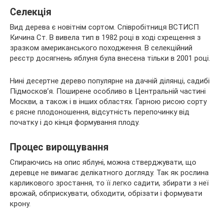
Селекція
Вид дерева є новітнім сортом. Співробітниця ВСТИСП
Кичина Ст. В вивела тип в 1982 році в ході схрещення з
зразком американського походження. В селекційний
реєстр досягнень яблуня була внесена тільки в 2001 році.
Нині десертне дерево популярне на дачній ділянці, садибі
Підмосков’я. Поширене особливо в Центральній частині
Москви, а також і в інших областях. Гарною рисою сорту
є рясне плодоношення, відсутність перепочинку від
початку і до кінця формування плоду.
Процес вирощування
Спираючись на опис яблуні, можна стверджувати, що
деревце не вимагає делікатного догляду. Так як рослина
карликового зростання, то її легко садити, збирати з неї
врожай, обприскувати, обходити, обрізати і формувати
крону.