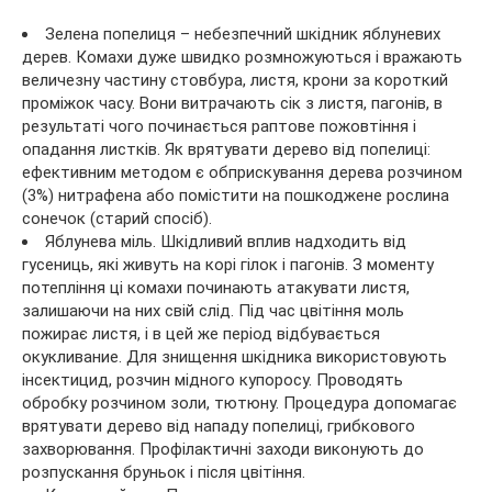
Зелена попелиця – небезпечний шкідник яблуневих
дерев. Комахи дуже швидко розмножуються і вражають
величезну частину стовбура, листя, крони за короткий
проміжок часу. Вони витрачають сік з листя, пагонів, в
результаті чого починається раптове пожовтіння і
опадання листків. Як врятувати дерево від попелиці:
ефективним методом є обприскування дерева розчином
(3%) нитрафена або помістити на пошкоджене рослина
сонечок (старий спосіб).
Яблунева міль. Шкідливий вплив надходить від
гусениць, які живуть на корі гілок і пагонів. З моменту
потепління ці комахи починають атакувати листя,
залишаючи на них свій слід. Під час цвітіння моль
пожирає листя, і в цей же період відбувається
окукливание. Для знищення шкідника використовують
інсектицид, розчин мідного купоросу. Проводять
обробку розчином золи, тютюну. Процедура допомагає
врятувати дерево від нападу попелиці, грибкового
захворювання. Профілактичні заходи виконують до
розпускання бруньок і після цвітіння.