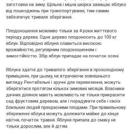
заготовки на зиму. Щільна і міцна шкірка захищає яблуко
від пошкоджень при транспортуванні, тим самим
забезпечує тривале зберігання.
Плодоношення можливо тільки за 4 роки життєвого
періоду дерева. Одне дерево плодоносить до 100 кг
яблук. Відповідно яблуня славиться високою
врожайністю, регулярним плодоношенням і
зимостійкістю. Збір яблук припадає на початок осені.
Яблука здатні до тривалого зберігання в прохолодному
приміщенні, при цьому, не втрачаючи зовнішнього
вигляду. Рентабельні і зручні для перевезення, можуть
зберігатися протягом кількох зимових місяців. Власники
дачних ділянок мають можливість не тільки прикрасити
сад фруктовим деревом, але і порадувати себе і своїх
близьких людей прекрасними плодами. При правильному
збереженні яблука можуть долежати майже до кінця
квітня, початок травня. Яблуня припала до смаку не
тільки дорослим, але й дітям.