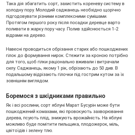
Така дія збагатить сорт, захистить кореневу систему в
холодну пору. Молодий саджанець необхідно щорічно
підгодовувати різними комплексними сумішами.
Протягом першого року після посадки деревце варто
поливати в жарку пору часу. Полив здійснюється 1-2
відрами на дерево.
Навесні проводиться обрізання старих або пошкоджених
гілок до формування нирок. Стежити за кроною потрібно
для того, щоб гілки раціонально вживали і витрачали
силу. Саджанець, якому 1 рік, обрізають до 50 див. В
подальшому відрізають гілочки під гострим кутом за їх
зовнішнім виглядом.
Боремося з шкідниками правильно
Як і всі рослини, сорт яблуні Марат Бусурін може бути
пошкоджений комахами, які провокують захворювання
дерева, псують плід, знижують врожайність. На яблуні
можливо буде помітити пильщика, плодожерок, міль,
цвітоїдів і зелену тлю.