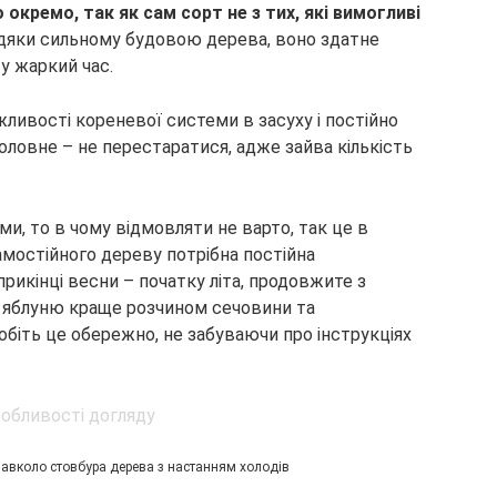
кремо, так як сам сорт не з тих, які вимогливі
вдяки сильному будовою дерева, воно здатне
у жаркий час.
ливості кореневої системи в засуху і постійно
оловне – не перестаратися, адже зайва кількість
и, то в чому відмовляти не варто, так це в
амостійного дереву потрібна постійна
рикінці весни – початку літа, продовжите з
 яблуню краще розчином сечовини та
біть це обережно, не забуваючи про інструкціях
навколо стовбура дерева з настанням холодів