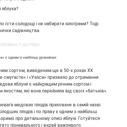
 яблука?
о їсти солодощі і не набирати кілограми? Тоді
авички садівництва.
ва» є одним із
найбільш урожайних
ним сортом, виведеним ще в 50-х роках XX
е смугасте» і «Уэлси» призвело до отримання
Медова яблуня є найкращим річним сортом і
 якостям, які вона перейняла від своїх «батьків».
евага медових плодів приховане в самій назві.
олодших плодів і по праву є одним з найбільш
оримо про детальному описі яблуні. Готуйтеся
гато пізнавального і вкрай важливого.