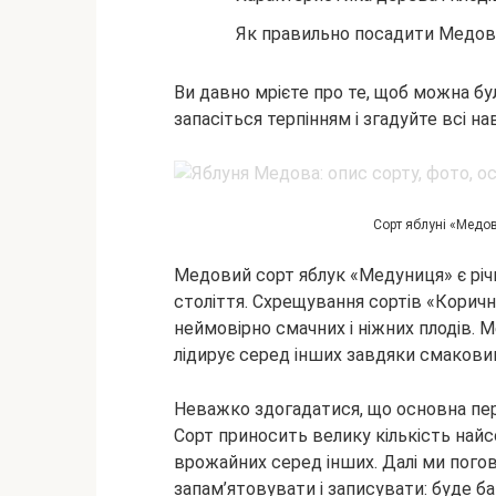
Як правильно посадити Медові
Ви давно мрієте про те, щоб можна бул
запасіться терпінням і згадуйте всі н
Сорт яблуні «Медо
Медовий сорт яблук «Медуниця» є річ
століття. Схрещування сортів «Коричн
неймовірно смачних і ніжних плодів. 
лідирує серед інших завдяки смаковим
Неважко здогадатися, що основна пер
Сорт приносить велику кількість найс
врожайних серед інших. Далі ми погов
запам’ятовувати і записувати: буде ба