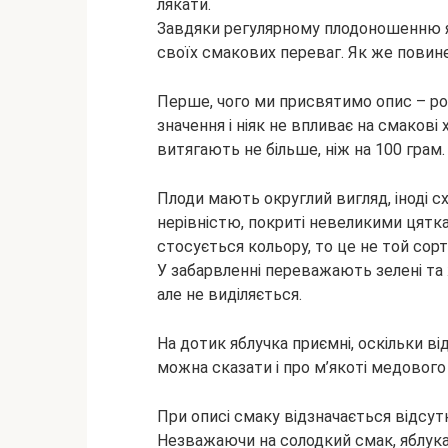
лякати.
Завдяки регулярному плодоношенню яб
своїх смакових переваг. Як же повине
Перше, чого ми присвятимо опис – роз
значення і ніяк не впливає на смакові
витягають не більше, ніж на 100 грам.
Плоди мають округлий вигляд, іноді 
нерівністю, покриті невеликими цятк
стосується кольору, то це не той сор
У забарвленні переважають зелені та ж
але не виділяється.
На дотик яблучка приємні, оскільки в
можна сказати і про м’якоті медового 
При описі смаку відзначається відсутн
Незважаючи на солодкий смак, яблука