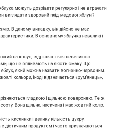
лука можуть дозрівати регулярно і не втрачати
н виглядати здоровий плід медової яблуні?
мір. В даному випадку, він дійсно не має
 характеристики. В основному яблучка невеликі і
схожий на конус, відрізняються невеликою
ами, що не впливають на якість смаку. Що
т яблук, який можна назвати вогненно-червоним.
овті кольори, іноді відзначається «рум’янець»,
ідрізняються гладкою і щільною поверхнею. Те ж
сорту. Вона щільна, насичена і має жовтий колір.
ість кислинки і велику кількість цукру.
 є дієтичним продуктом і часто призначаються