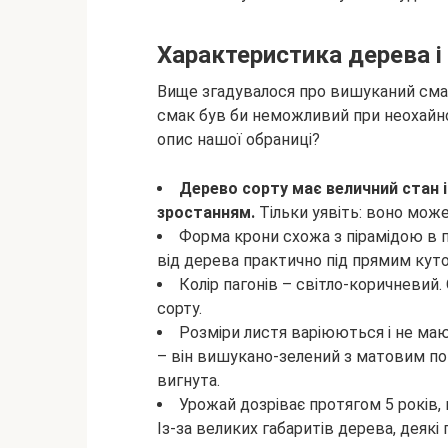
Характеристика дерева і
Вище згадувалося про вишуканий смак
смак був би неможливий при неохайн
опис нашої обраниці?
Дерево сорту має величний стан і
зростанням.
Тільки уявіть: воно може
Форма крони схожа з пірамідою в 
від дерева практично під прямим кут
Колір пагонів – світло-коричневий.
сорту.
Розміри листя варіюються і не маю
– він вишукано-зелений з матовим по
вигнута.
Урожай дозріває протягом 5 років, 
Із-за великих габаритів дерева, деякі