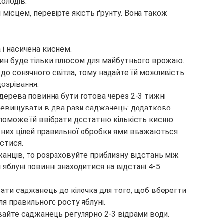
олодів.
 місцем, перевірте якість ґрунту. Вона також
.
і насичена киснем.
вин буде тільки плюсом для майбутнього врожаю.
до сонячного світла, тому надайте їй можливість
дозрівання.
дерева повинна бути готова через 2-3 тижні
ревищувати в два рази саджанець: додатково
опоможе їй ввібрати достатню кількість кисню
овних цілей правильної обробки ями вважаються
стися.
жанців, то розраховуйте приблизну відстань між
 яблуні повинні знаходитися на відстані 4-5
ати саджанець до кілочка для того, щоб вберегти
ля правильного росту яблуні.
ивайте саджанець регулярно 2-3 відрами води.