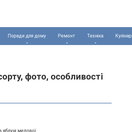
Поради для дому
Ремонт
Техніка
Кулінар
орту, фото, особливості
в яблуні медової