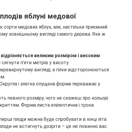
 плодів яблуні медової
 сорти медових яблук, але, настільки приємний
ому зовнішньому вигляді самого дерева. Яке ж
 відрізняється великим розміром і високим
 сягнути п’яти метрів у висоту.
перевернутому вигляді, а гілки відсторонюються
ом.
 Округла і злегка опущена форма переважає у
ть певного розміру, чого не скажеш про кольорі
криттям. Форма листа епілептична і трохи
перші плоди можна буде спробувати в кінці літа.
 плоди не встигнуть дозріти – це не повинно вас