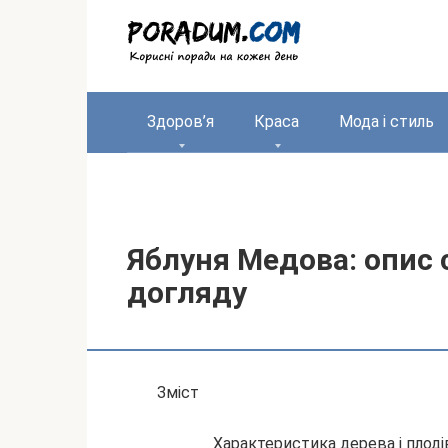
Перейти
до
вмісту
Здоров’я
Краса
Мода і стиль
Яблуня Медова: опис с
догляду
Зміст
Характеристика дерева і плоді