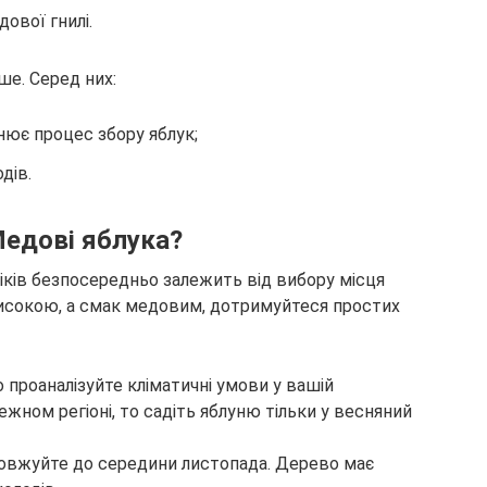
дової гнилі.
ше. Серед них:
нює процес збору яблук;
дів.
Медові яблука?
оліків безпосередньо залежить від вибору місця
високою, а смак медовим, дотримуйтеся простих
 проаналізуйте кліматичні умови у вашій
жном регіоні, то садіть яблуню тільки у весняний
одовжуйте до середини листопада. Дерево має