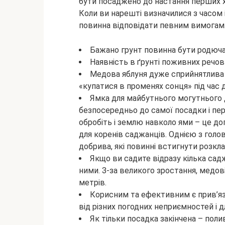
бути посаджено до настання перших х
Коли ви нарешті визначилися з часом і
повинна відповідати певним вимогам
Бажано грунт повинна бути родюча 
Наявність в ґрунті поживних речо
Медова яблуня дуже сприйнятлива 
«купатися в променях сонця» під час 
Ямка для майбутнього могутнього 
безпосередньо до самої посадки і пе
обробіть і землю навколо ями – це д
для коренів саджанців. Однією з гол
добрива, які повинні встигнути розкла
Якщо ви садите відразу кілька сад
ними. З-за великого зростання, медові
метрів.
Корисним та ефективним є прив’яз
від різних погодних неприємностей і д
Як тільки посадка закінчена – пол