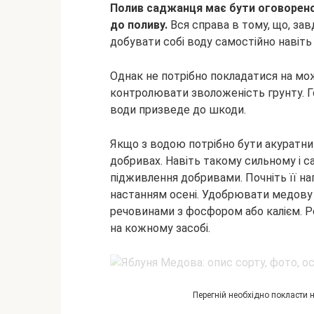
Полив саджанця має бути оговорено о
до поливу.
Вся справа в тому, що, за
добувати собі воду самостійно навіть 
Однак не потрібно покладатися на мож
контролювати зволоженість грунту. Г
води призведе до шкоди.
Якщо з водою потрібно бути акуратним
добривах. Навіть такому сильному і с
підживлення добривами. Почніть її нап
настанням осені. Удобрювати медову
речовинами з фосфором або калієм. Ро
на кожному засобі.
Перегній необхідно покласти 