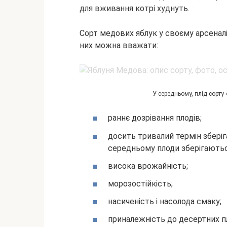
для вживання котрі худнуть.
Сорт медових яблук у своєму арсеналі
них можна вважати:
У середньому, плід сорту 
раннє дозрівання плодів;
досить тривалий термін зберіга
середньому плоди зберігаються
висока врожайність;
морозостійкість;
насиченість і насолода смаку;
приналежність до десертних пл