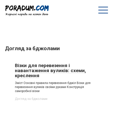
Перейти
до
вмісту
Догляд за бджолами
Візки для перевезення і
навантаження вуликів: схеми,
креслення
Зміст Основні правила перевезення бджіл Візки для
перевезення вуликів своїми руками Конструкція
саморобної візки
Догляд за бджолами