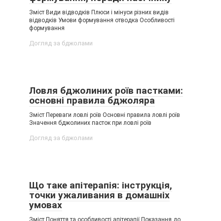
Зміст Види відводків Плюси і мінуси різних видів
відводків Умови формування отводка Особливості
формування
Догляд за бджолами
Ловля бджолиних роїв пастками:
основні правила бджоляра
Зміст Переваги ловлі роїв Основні правила ловлі роїв
Значення бджолиних пасток при ловлі роїв
Догляд за бджолами
Що таке апітерапія: інструкція,
точки ужаливания в домашніх
умовах
Зміст Поняття та особливості апітерапії Показання до