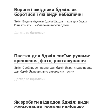
Вороги і шкідники бджіл: як
боротися і які види небезпечні
Зміст Види шкідників бджіл Шкода птахів для бджіл
Різні комахи – небезпечні вороги бджіл
Догляд за бджолами
Пастка для бджіл своїми руками:
креслення, фото, розташування
Зміст Особливості пастки для бджіл Як виглядає пастка
для бджіл Як правильно виготовити пастку
Догляд за бджолами
Як зробити відводок бджіл: види
формування, поради пасічнику