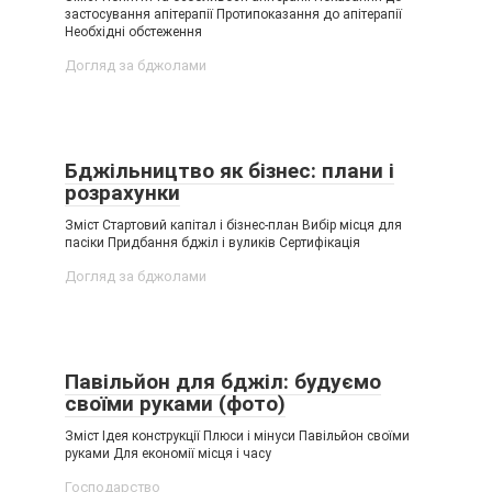
застосування апітерапії Протипоказання до апітерапії
Необхідні обстеження
Догляд за бджолами
Бджільництво як бізнес: плани і
розрахунки
Зміст Стартовий капітал і бізнес-план Вибір місця для
пасіки Придбання бджіл і вуликів Сертифікація
Догляд за бджолами
Павільйон для бджіл: будуємо
своїми руками (фото)
Зміст Ідея конструкції Плюси і мінуси Павільйон своїми
руками Для економії місця і часу
Господарство