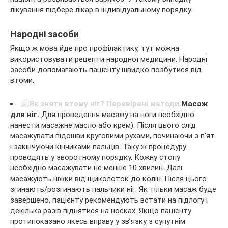
лікування підбере лікар в індивідуальному порядку.
Народні засоби
Якщо ж мова йде про профілактику, тут можна
використовувати рецепти народної медицини. Народні
засоби допомагають пацієнту швидко позбутися від
втоми.
Масаж
для ніг.
Для проведення масажу на ноги необхідно
нанести масажне масло або крем). Після цього слід
масажувати підошви круговими рухами, починаючи з п’ят
і закінчуючи кінчиками пальців. Таку ж процедуру
проводять у зворотному порядку. Кожну стопу
необхідно масажувати не менше 10 хвилин. Далі
масажують ніжки від щиколоток до колін. Після цього
згинають/розгинають пальчики ніг. Як тільки масаж буде
завершено, пацієнту рекомендують встати на підлогу і
декілька разів піднятися на носках. Якщо пацієнту
протипоказано якесь вправу у зв’язку з супутнім