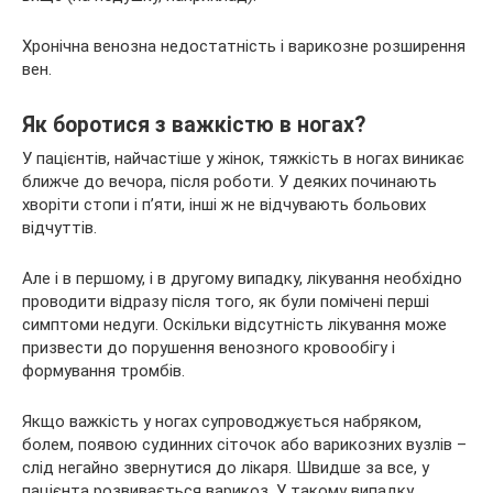
Хронічна венозна недостатність і варикозне розширення
вен.
Як боротися з важкістю в ногах?
У пацієнтів, найчастіше у жінок, тяжкість в ногах виникає
ближче до вечора, після роботи. У деяких починають
хворіти стопи і п’яти, інші ж не відчувають больових
відчуттів.
Але і в першому, і в другому випадку, лікування необхідно
проводити відразу після того, як були помічені перші
симптоми недуги. Оскільки відсутність лікування може
призвести до порушення венозного кровообігу і
формування тромбів.
Якщо важкість у ногах супроводжується набряком,
болем, появою судинних сіточок або варикозних вузлів –
слід негайно звернутися до лікаря. Швидше за все, у
пацієнта розвивається варикоз. У такому випадку