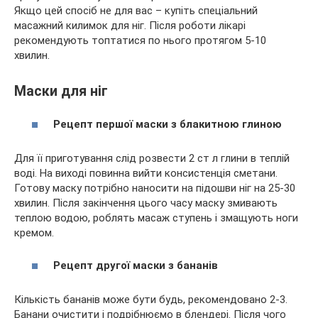
Якщо цей спосіб не для вас – купіть спеціальний
масажний килимок для ніг. Після роботи лікарі
рекомендують топтатися по нього протягом 5-10
хвилин.
Маски для ніг
Рецепт першої маски з блакитною глиною
Для її приготування слід розвести 2 ст л глини в теплій
воді. На виході повинна вийти консистенція сметани.
Готову маску потрібно наносити на підошви ніг на 25-30
хвилин. Після закінчення цього часу маску змивають
теплою водою, роблять масаж ступень і змащують ноги
кремом.
Рецепт другої маски з бананів
Кількість бананів може бути будь, рекомендовано 2-3.
Банани очистити і подрібнюємо в блендері. Після чого