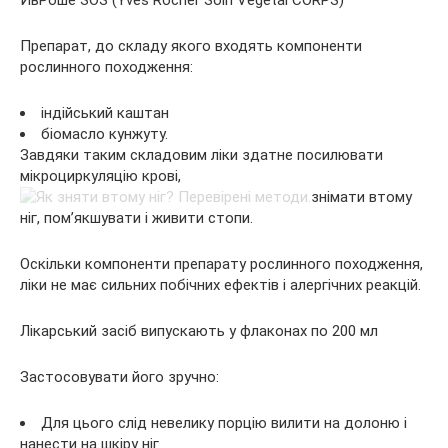
ИвРоше SOS (Yves Rocher Soin Vegetal CORPS)
Препарат, до складу якого входять компоненти
рослинного походження:
індійський каштан
біомасло кунжуту.
Завдяки таким складовим ліки здатне посилювати
мікроциркуляцію крові,
знімати втому
ніг, пом’якшувати і живити стопи.
Оскільки компоненти препарату рослинного походження,
ліки не має сильних побічних ефектів і алергічних реакцій.
Лікарський засіб випускають у флаконах по 200 мл
Застосовувати його зручно:
Для цього слід невелику порцію вилити на долоню і
нанести на шкіру ніг.