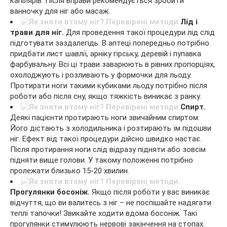
капілярів. Після вправи рекомендується зробити
ванночку для ніг або масаж.
Лід і
трави для ніг.
Для проведення такої процедури лід слід
підготувати заздалегідь. В аптеці попередньо потрібно
придбати лист шавлії, арніку гірську, деревій і пупавка
фарбувальну. Всі ці трави заварюють в рівних пропорціях,
охолоджують і розливають у формочки для льоду.
Протирати ноги такими кубиками льоду потрібно після
роботи або після сну, якщо тяжкість виникає з ранку.
Спирт.
Деякі пацієнти протирають ноги звичайним спиртом.
Його дістають з холодильника і розтирають їм підошви
ніг. Ефект від такої процедури дійсно швидко настає.
Після протирання ноги слід відразу підняти або зовсім
підняти вище голови. У такому положенні потрібно
пролежати близько 15-20 хвилин.
Прогулянки босоніж.
Якщо після роботи у вас виникає
відчуття, що ви валитесь з ніг – не поспішайте надягати
теплі тапочки! Звикайте ходити вдома босоніж. Такі
прогулянки стимулюють нервові закінчення на стопах.