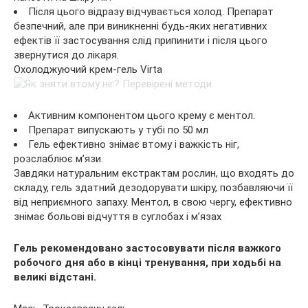
Після цього відразу відчувається холод. Препарат
безпечний, але при виникненні будь-яких негативних
ефектів її застосування слід припинити і після цього
звернутися до лікаря.
Охолоджуючий крем-гель Virta
Активним компонентом цього крему є ментол.
Препарат випускають у тубі по 50 мл
Гель ефективно знімає втому і важкість ніг,
розслаблює м’язи.
Завдяки натуральним екстрактам рослин, що входять до
складу, гель здатний дезодорувати шкіру, позбавляючи її
від неприємного запаху. Ментол, в свою чергу, ефективно
знімає больові відчуття в суглобах і м’язах
Гель рекомендовано застосовувати після важкого
робочого дня або в кінці тренування, при ходьбі на
великі відстані.