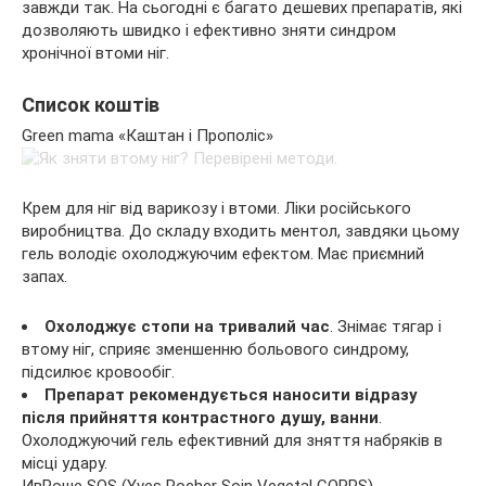
завжди так. На сьогодні є багато дешевих препаратів, які
дозволяють швидко і ефективно зняти синдром
хронічної втоми ніг.
Список коштів
Green mama «Каштан і Прополіс»
Крем для ніг від варикозу і втоми. Ліки російського
виробництва. До складу входить ментол, завдяки цьому
гель володіє охолоджуючим ефектом. Має приємний
запах.
Охолоджує стопи на тривалий час
. Знімає тягар і
втому ніг, сприяє зменшенню больового синдрому,
підсилює кровообіг.
Препарат рекомендується наносити відразу
після прийняття контрастного душу, ванни
.
Охолоджуючий гель ефективний для зняття набряків в
місці удару.