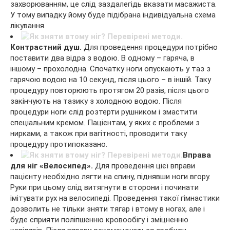
захворюванням, це слід заздалегідь вказати масажиста.
У тому випадку йому буде підібрана індивідуальна схема
лікування.
Контрастний душ.
Для проведення процедури потрібно
поставити два відра з водою. В одному – гаряча, в
іншому – прохолодна. Спочатку ноги опускають у таз з
гарячою водою на 10 секунд, після цього – в іншій. Таку
процедуру повторюють протягом 20 разів, після цього
закінчують на тазику з холодною водою. Після
процедури ноги слід розтерти рушником і змастити
спеціальним кремом. Пацієнтам, у яких є проблеми з
нирками, а також при вагітності, проводити таку
процедуру протипоказано.
Вправа
для ніг «Велосипед».
Для проведення цієї вправи
пацієнту необхідно лягти на спину, піднявши ноги вгору.
Руки при цьому слід витягнути в сторони і починати
імітувати рух на велосипеді. Проведення такої гімнастики
дозволить не тільки зняти тягар і втому в ногах, але і
буде сприяти поліпшенню кровообігу і зміцненню