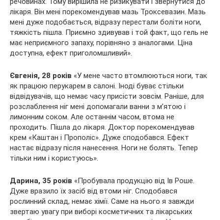
речовинах. Тому вирішила не ризикувати і звернутися до
лікаря. Він мені порекомендував мазь Троксевазин. Мазь
мені дуже подобається, відразу перестали боліти ноги,
тяжкість пішла. Приємно здивував і той факт, що гель не
має неприємного запаху, порівняно з аналогами. Ціна
доступна, ефект приголомшливий».
Євгенія, 28 років
«У мене часто втомлюються ноги, так
як працюю перукарем в салоні. Іноді буває стільки
відвідувачів, що немає часу присісти зовсім. Раніше, для
розслаблення ніг мені допомагали ванни з м’ятою і
лимонним соком. Але останнім часом, втома не
проходить. Пішла до лікаря. Доктор порекомендував
крем «Каштан і Прополіс». Дуже сподобався. Ефект
настає відразу після нанесення. Ноги не болять. Тепер
тільки ним і користуюсь».
Дарина, 35 років
«Пробувала продукцію від Ів Роше.
Дуже вразило їх засіб від втоми ніг. Сподобався
рослинний склад, немає хімії. Саме на нього я завжди
звертаю увагу при виборі косметичних та лікарських