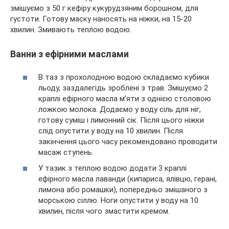
змішуємо з 50 г кефіру кукурудзяним борошном, для
густоти. Готову маску наносять на ніжки, на 15-20
хвилин. Змивають теплою водою.
Ванни з ефірними маслами
В таз з прохолодною водою складаємо кубики
льоду, заздалегідь зроблені з трав. Змішуємо 2
краплі ефірного масла м’яти з однією столовою
ложкою молока. Додаємо у воду сіль для ніг,
готову суміш і лимонний сік. Після цього ніжки
слід опустити у воду на 10 хвилин. Після
закінчення цього часу рекомендовано проводити
масаж ступень.
У тазик з теплою водою додати 3 краплі
ефірного масла лаванди (кипариса, ялівцю, герані,
лимона або ромашки), попередньо змішаного з
морською сіллю. Ноги опустити у воду на 10
хвилин, після чого змастити кремом.