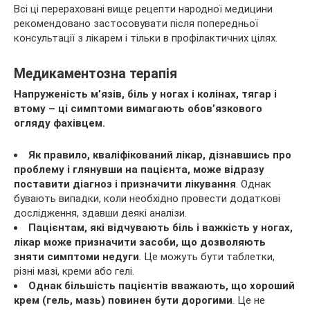
Всі ці перераховані вище рецепти народної медицини
рекомендовано застосовувати після попередньої
консультації з лікарем і тільки в профілактичних цілях.
Медикаментозна терапія
Напруженість м’язів, біль у ногах і колінах, тягар і
втому – ці симптоми вимагають обов’язкового
огляду фахівцем.
Як правило, кваліфікований лікар, дізнавшись про
проблему і глянувши на пацієнта, може відразу
поставити діагноз і призначити лікування
. Однак
бувають випадки, коли необхідно провести додаткові
дослідження, здавши деякі аналізи.
Пацієнтам, які відчувають біль і важкість у ногах,
лікар може призначити засоби, що дозволяють
зняти симптоми недуги
. Це можуть бути таблетки,
різні мазі, креми або гелі.
Однак більшість пацієнтів вважають, що хороший
крем (гель, мазь) повинен бути дорогими
. Це не