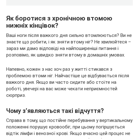
Як боротися з хронічною втомою
нижніх кінцівок?
Ваші ноги після важкого дня сильно втомлюються? Ви не
знаєте що робити, і як зняти втому ніг? Не хвилюйтеся –
зараз ми дамо відповіді на найпоширеніші питання і
розповімо, як швидко зняти втому в домашніх умовах.
Напевно, кожен з нас хоч раз у житті стикався з
проблемою втоми ніг. Найчастіше це відбувається після
важкого дня. Якщо ви часто сидите або стоїте на
роботі, увечері на вас може чекати неприємностей
сюрприз.
Чому з’являються такі відчуття?
Справа в тому, що постійне перебування у вертикальному
положенні порушує кровообіг, при цьому погіршується
відтік лімфи і венозної крові. Якщо вчасно цей процес не