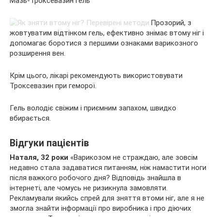
Мазь-Троксевазин гель
Прозорий, з
жовтуватим відтінком гель, ефективно знімає втому ніг і
допомагає боротися з першими ознаками варикозного
розширення вен.
Крім цього, лікарі рекомендують використовувати
Троксевазин при геморої.
Гель володіє свіжим і приємним запахом, швидко
вбирається.
Відгуки пацієнтів
Наталя, 32 роки
«Варикозом не страждаю, але зовсім
недавно стала задаватися питанням, ніж намастити ноги
після важкого робочого дня? Відповідь знайшла в
інтернеті, але чомусь не ризикнула замовляти.
Рекламували якийсь спрей для зняття втоми ніг, але я не
змогла знайти інформації про виробника і про діючих