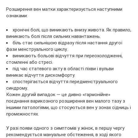
Розширення вен матки характеризується наступними
ознаками:
хронічні болі, що виникають внизу живота. Як правило,
виникають болі після сильних навантажень.
біль стає сильнішою відразу після настання другої
фази менструального циклу.
виникають больові відчуття при переохолодженні,
стомленні або стресі.
під час статевого акту в області піхви і вульви
виникає відчуття дискомфорту.
спостерігається відчуття передменструального
синдрому.
Кожен другий випадок — це дивно «гармонійне»
поєднання варикозного розширення вен малого тазу з
іншими патологіями, що стосуються вен у зонах сідниць і
промежностях.
У разі появи одного з симптомів у жінок, в першу чергу
рекомендується мануальне обстеження, в ході якого