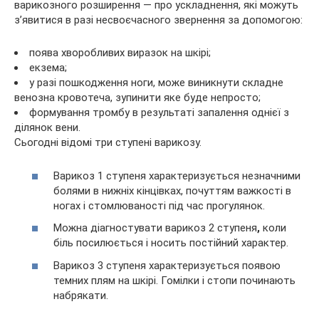
варикозного розширення — про ускладнення, які можуть
з’явитися в разі несвоєчасного звернення за допомогою:
поява хворобливих виразок на шкірі;
екзема;
у разі пошкодження ноги, може виникнути складне
венозна кровотеча, зупинити яке буде непросто;
формування тромбу в результаті запалення однієї з
ділянок вени.
Сьогодні відомі три ступені варикозу.
Варикоз 1 ступеня характеризується незначними
болями в нижніх кінцівках, почуттям важкості в
ногах і стомлюваності під час прогулянок.
Можна діагностувати варикоз 2 ступеня
,
коли
біль посилюється і носить постійний характер.
Варикоз 3 ступеня характеризується появою
темних плям на шкірі. Гомілки і стопи починають
набрякати.