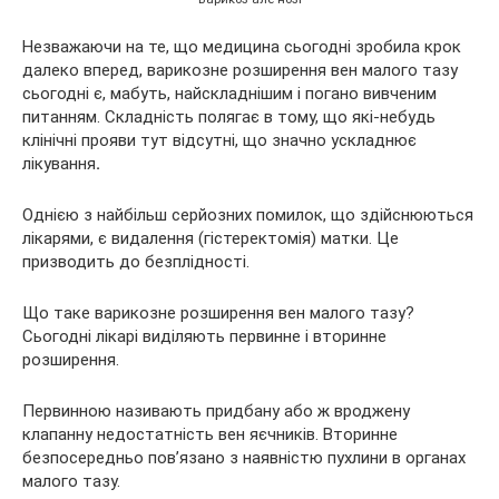
Незважаючи на те, що медицина сьогодні зробила крок
далеко вперед, варикозне розширення вен малого тазу
сьогодні є, мабуть, найскладнішим і погано вивченим
питанням. Складність полягає в тому, що які-небудь
клінічні прояви тут відсутні, що значно ускладнює
лікування
.
Однією з найбільш серйозних помилок, що здійснюються
лікарями, є видалення (гістеректомія) матки. Це
призводить до безплідності.
Що таке варикозне розширення вен малого тазу?
Сьогодні лікарі виділяють первинне і вторинне
розширення.
Первинною називають придбану або ж вроджену
клапанну недостатність вен яєчників. Вторинне
безпосередньо пов’язано з наявністю пухлини в органах
малого тазу.