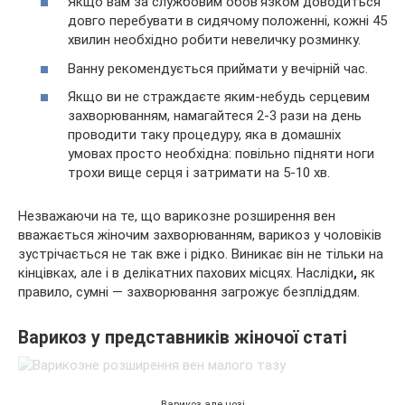
Якщо вам за службовим обов’язком доводиться
довго перебувати в сидячому положенні, кожні 45
хвилин необхідно робити невеличку розминку.
Ванну рекомендується приймати у вечірній час.
Якщо ви не страждаєте яким-небудь серцевим
захворюванням, намагайтеся 2-3 рази на день
проводити таку процедуру, яка в домашніх
умовах просто необхідна: повільно підняти ноги
трохи вище серця і затримати на 5-10 хв.
Незважаючи на те, що варикозне розширення вен
вважається жіночим захворюванням, варикоз у чоловіків
зустрічається не так вже і рідко. Виникає він не тільки на
кінцівках, але і в делікатних пахових місцях. Наслідки
,
як
правило, сумні — захворювання загрожує безпліддям.
Варикоз у представників жіночої статі
Варикоз але нозі