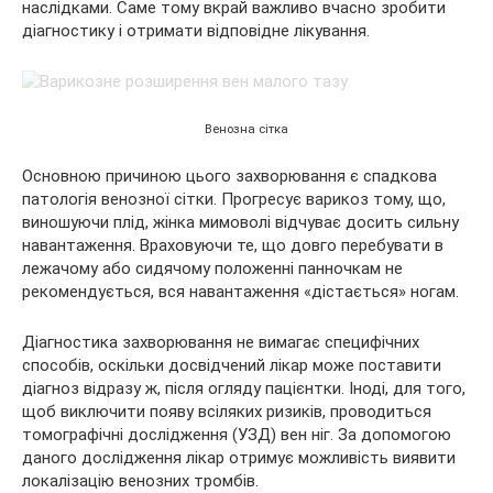
наслідками. Саме тому вкрай важливо вчасно зробити
діагностику і отримати відповідне лікування.
Венозна сітка
Основною причиною цього захворювання є спадкова
патологія венозної сітки. Прогресує варикоз тому, що,
виношуючи плід, жінка мимоволі відчуває досить сильну
навантаження. Враховуючи те, що довго перебувати в
лежачому або сидячому положенні панночкам не
рекомендується, вся навантаження «дістається» ногам.
Діагностика захворювання не вимагає специфічних
способів, оскільки досвідчений лікар може поставити
діагноз відразу ж, після огляду пацієнтки. Іноді, для того,
щоб виключити появу всіляких ризиків, проводиться
томографічні дослідження (УЗД) вен ніг. За допомогою
даного дослідження лікар отримує можливість виявити
локалізацію венозних тромбів.