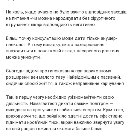
На жаль, якщо вчасно не було вжито відповідних заходів,
на питання «чи можна народжувати без хірургічного
втручання» лікарі відповідають негативно.
Більш точну консультацію може дати тільки акушер-
гінеколог. У тому випадку, якщо захворювання
знаходиться в початковій стадії, кесаревого розтину
можна уникнути.
Сьогодні відомі протипоказання при варикозному
розширенні вен малого тазу. Найвідомішим є пасивний,
сидячий спосіб життя, а також неправильне харчування.
Так, в першу чергу необхідно урізноманітнити свою
діяльність. Намагайтеся дихати свіжим повітрям —
виходити на прогулянку і займатися спортом. Крім того,
враховуючи те, що зайві кіло здатні досить ефективно
піднімати кров’яний тиск, вкрай важливо звернути увагу
на свій раціон і вживати якомога більше білків.