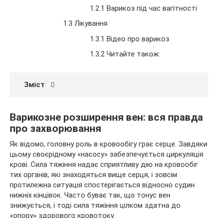
1.2.1 Варикоз під час вагітності
1.3 Лікування
1.3.1 Відео про варикоз
1.3.2 Читайте
також:
Зміст
Варикозне розширення вен: вся правда
про захворювання
Як відомо, головну роль в кровообігу грає серце. Завдяки
цьому своєрідному «насосу» забезпечується циркуляція
крові. Сила тяжіння надає сприятливу дію на кровообіг
тих органів, які знаходяться вище серця, і зовсім
протилежна ситуація спостерігається відносно судин
нижніх кінцівок. Часто буває так, що тонус вен
знижується, і тоді сила тяжіння цілком здатна до
«опору» здорового кровотоку.