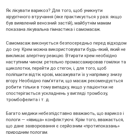
Як лікувати варикоз? Для того, щоб уникнути
хірургічного втручання (яке практикується у разі. якщо
був виявлений венозний застій), майбутнім мамам
показана лікувальна гімнастика і самомасаж.
Самомасаж виконується безпосередньо перед відходом
до сну. Крем можна використовувати будь-який, який не
викликає алергічну реакцію. Втирати крем необхідно
наступним чином: ретельно промассажировав гомілки та
щиколотки, перейти до стегон, і, для того, щоб
поліпшити відтік крові, масажувати їх у напрямку знизу
вгору. Необхідно пам’ятати, що масаж рекомендується
робити тільки в тому випадку, якщо у пацієнтки не
спостерігається ускладнень у вигляді тромбозу,
тромбофелита і т. д.
Багато медики небезпідставно вважають, що варикоз і
пологи — «явища» конфліктуючі. Крім того, вважається,
що дане захворювання є серйозним «протипоказань»
природним пологам.