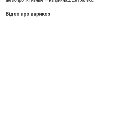
ангиопротктивные — наприклад, детралекс.
Відео про варикоз