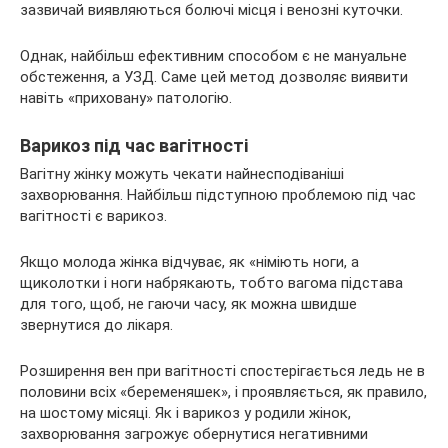
зазвичай виявляються болючі місця і венозні куточки.
Однак, найбільш ефективним способом є не мануальне
обстеження, а УЗД. Саме цей метод дозволяє виявити
навіть «приховану» патологію.
Варикоз під час вагітності
Вагітну жінку можуть чекати найнесподіваніші
захворювання. Найбільш підступною проблемою під час
вагітності є варикоз.
Якщо молода жінка відчуває, як «німіють ноги, а
щиколотки і ноги набрякають, тобто вагома підстава
для того, щоб, не гаючи часу, як можна швидше
звернутися до лікаря.
Розширення вен при вагітності спостерігається ледь не в
половини всіх «беременяшек», і проявляється, як правило,
на шостому місяці. Як і варикоз у родили жінок,
захворювання загрожує обернутися негативними