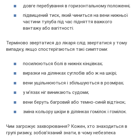
довге перебування в горизонтальному положенні;
підвищений тиск, який чиниться на вени нижньої
частини тулуба під час підняття важкого
вантажу або вагітності.
Терміново звертатися до лікаря слід звертатися у тому
випадку, якщо спостерігаються такі симптоми:
посилюються болі в нижніх кінцівках;
виразки на ділянках суглобів або ж на шкірі;
вени ущільнюються і збільшуються в розмірах;
у м’язах ніг виникають судоми;
вени беруть багровий або темно-синій відтінок;
зміна кольору шкіри в ділянках гомілок і гомілок.
Чим загрожує захворювання? Кожен, хто знаходиться в
групі ризику, зобов’язаний знати, в чому небезпека