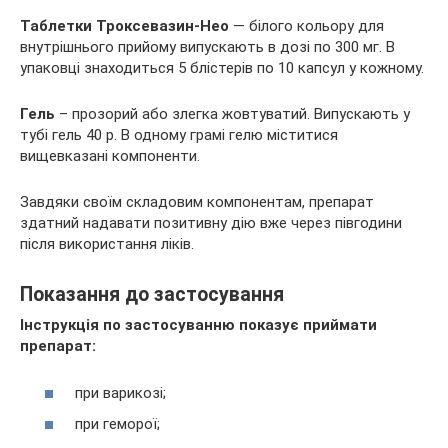
Таблетки Троксевазин-Нео
— білого кольору для
внутрішнього прийому випускають в дозі по 300 мг. В
упаковці знаходиться 5 блістерів по 10 капсул у кожному.
Гель
– прозорий або злегка жовтуватий. Випускають у
тубі гель 40 р. В одному грамі гелю міститися
вищевказані компоненти.
Завдяки своїм складовим компонентам, препарат
здатний надавати позитивну дію вже через півгодини
після використання ліків.
Показання до застосування
Інструкція по застосуванню показує приймати
препарат:
при варикозі;
при геморої;