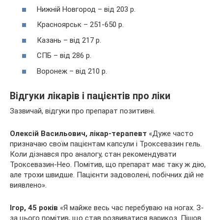
Нижній Новгород – від 203 р.
Красноярськ – 251-650 р.
Казань – від 217 р.
СПБ – від 286 р.
Воронеж – від 210 р.
Відгуки лікарів і пацієнтів про ліки
Зазвичай, відгуки про препарат позитивні.
Олексій Васильович, лікар-терапевт
«Дуже часто
призначаю своїм пацієнтам капсули і Троксевазин гель.
Коли дізнався про аналогу, стан рекомендувати
Троксевазин-Нео. Помітив, що препарат має таку ж дію,
але трохи швидше. Пацієнти задоволені, побічних дій не
виявлено».
Ігор, 45 років
«Я майже весь час перебуваю на ногах. З-
за цього помітив, що став розвиватися варикоз. Пішов