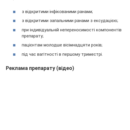
з відкритими інфікованими ранами;
з відкритими запальними ранами з ексудацією;
при індивідуальній непереносимості компонентів
препарату;
пацієнтам молодше вісімнадцяти років;
під час вагітності в першому триместрі.
Реклама препарату (відео)