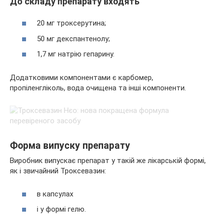
До складу препарату входять
20 мг троксерутина;
50 мг декспантенолу;
1,7 мг натрію гепарину.
Додатковими компонентами є карбомер,
пропіленгліколь, вода очищена та інші компоненти.
Форма випуску препарату
Виробник випускає препарат у такій же лікарській формі,
як і звичайний Троксевазин:
в капсулах
і у формі гелю.