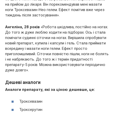
на прийом до лікаря. Він порекомендував мені мазати
ноги Троксевазин-Нео гелем. Ефект помітив вже через
тиждень після застосування».
Ангеліна, 28 років
«Робота шкідлива, постійно на ногах.
До того ж дуже люблю ходити на підборах. Ось і стала
помічати судинні сіточки на ногах. Вирішила спробувати
новий препарат, купила і капсули і гель. Стала приймати
всередину і мазати ноги гелем. Ефект просто
приголомшливий. Сіточки повністю пішли, ноги не болять
і не набрякають. До того ж і термін придатності
препарату-5 років. Можна використовувати періодично
дуже довго».
Дешеві аналоги
Аналоги препарату, які за ціною дешевше, це:
Троксевазин
Троксерутин