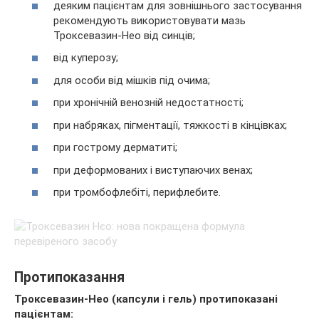
деяким пацієнтам для зовнішнього застосування
рекомендують використовувати мазь
Троксевазин-Нео від синців;
від куперозу;
для особи від мішків під очима;
при хронічній венозній недостатності;
при набряках, пігментації, тяжкості в кінцівках;
при гострому дерматиті;
при деформованих і виступаючих венах;
при тромбофлебіті, перифлебите.
Протипоказання
Троксевазин-Нео (капсули і гель) протипоказані
пацієнтам: