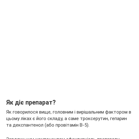
Як діє препарат?
Як говорилося вище, головним і вирішальним фактором в
цьому ліках є його складу, а саме троксерутин, гепарин
та декспантенол (або провітамін В-5).