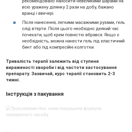
рекомендовано наносити невеликими шарами на
всю уражену ділянку 2 рази на добу, бажано
вранці і ввечері.
Після нанесення, легкими масажними рухами, гель
слід втерти. Після цього необхідно деякий час
почекати, щоб крем повністю вбрався. Якщо є
необхідність, можна нанести гель під еластичний
бинт або під компресійні колготки.
Тривалість терапії залежить від ступеня
вираженості хвороби і від частоти застосування
препарату. Зазвичай, курс терапії становить 2-3
тижні.
Інструкція з пакування