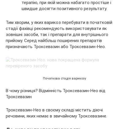
терапію, при якій можна набагато простіше і
швидше досягти позитивного результату.
Тим хворим, у яких варикоз перебувати в початковій
стадії фахівці рекомендують використовувати як
зовнішні засоби, так і препарати для внутрішнього
прийому. Серед найбільш поширених препаратів
призначають Троксевазин або Троксевазин-Нео.
Початкова стадія варикозу
В чому різниця? Відмінність Троксевазин-Нео від
Троксевазин
Троксевазин-Нео в своєму складі містить діючі
речовини, яких немає в звичайному Троксевазине.