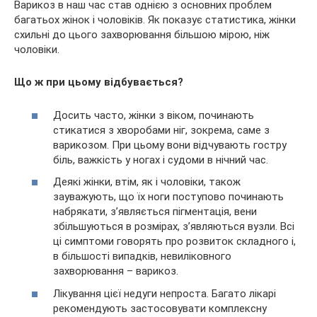
Варикоз в наш час став однією з основних проблем
багатьох жінок і чоловіків. Як показує статистика, жінки
схильні до цього захворювання більшою мірою, ніж
чоловіки.
Що ж при цьому відбувається?
Досить часто, жінки з віком, починають
стикатися з хворобами ніг, зокрема, саме з
варикозом. При цьому вони відчувають гостру
біль, важкість у ногах і судоми в нічний час.
Деякі жінки, втім, як і чоловіки, також
зауважують, що їх ноги поступово починають
набрякати, з’являється пігментація, вени
збільшуються в розмірах, з’являються вузли. Всі
ці симптоми говорять про розвиток складного і,
в більшості випадків, невиліковного
захворювання – варикоз.
Лікування цієї недуги непроста. Багато лікарі
рекомендують застосовувати комплексну