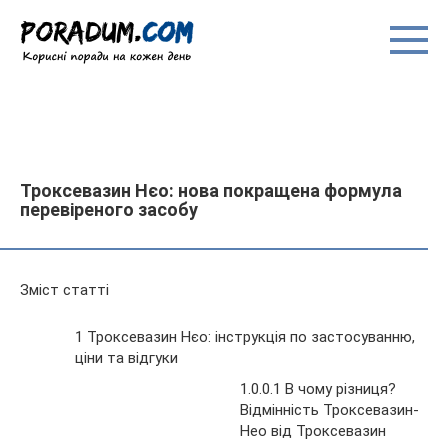
Перейти
до
вмісту
Троксевазин Нєо: нова покращена формула
перевіреного засобу
Зміст статті
1 Троксевазин Нєо: інструкція по застосуванню,
ціни та відгуки
1.0.0.1 В чому різниця?
Відмінність Троксевазин-
Нео від Троксевазин