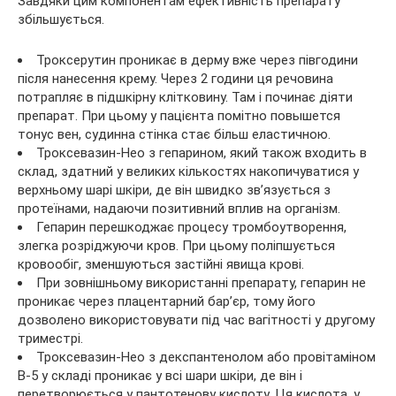
Завдяки цим компонентам ефективність препарату
збільшується.
Троксерутин проникає в дерму вже через півгодини
після нанесення крему. Через 2 години ця речовина
потрапляє в підшкірну клітковину. Там і починає діяти
препарат. При цьому у пацієнта помітно повышется
тонус вен, судинна стінка стає більш еластичною.
Троксевазин-Нео з гепарином, який також входить в
склад, здатний у великих кількостях накопичуватися у
верхньому шарі шкіри, де він швидко зв’язується з
протеїнами, надаючи позитивний вплив на організм.
Гепарин перешкоджає процесу тромбоутворення,
злегка розріджуючи кров. При цьому поліпшується
кровообіг, зменшуються застійні явища крові.
При зовнішньому використанні препарату, гепарин не
проникає через плацентарний бар’єр, тому його
дозволено використовувати під час вагітності у другому
триместрі.
Троксевазин-Нео з декспантенолом або провітаміном
В-5 у складі проникає у всі шари шкіри, де він і
перетворюється у пантотенову кислоту. Ця кислота, у