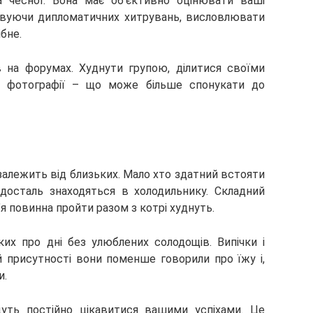
 чесної. Вона має об’єктивно оцінювати ваші
совуючи дипломатичних хитрувань, висловлювати
бне.
 на форумах. Худнути групою, ділитися своїми
и фотографії – що може більше спонукати до
залежить від близьких. Мало хто здатний встояти
удосталь знаходяться в холодильнику. Складний
’я повинна пройти разом з котрі худнуть.
ких про дні без улюблених солодощів. Випічки і
й присутності вони поменше говорили про їжу і,
и.
уть постійно цікавитися вашими успіхами. Це