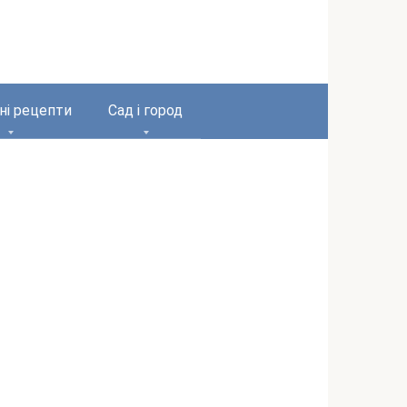
ні рецепти
Сад і город