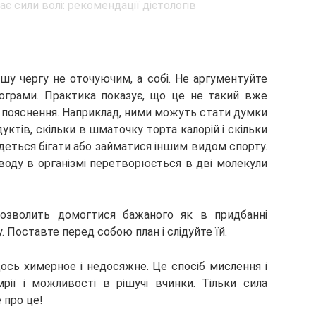
шу чергу не оточуючим, а собі. Не аргументуйте
лограми. Практика показує, що це не такий вже
і пояснення. Наприклад, ними можуть стати думки
уктів, скільки в шматочку торта калорій і скільки
ведеться бігати або займатися іншим видом спорту.
воду в організмі перетворюється в дві молекули
 дозволить домогтися бажаного як в придбанні
. Поставте перед собою план і слідуйте їй.
щось химерное і недосяжне. Це спосіб мислення і
рії і можливості в рішучі вчинки. Тільки сила
 про це!