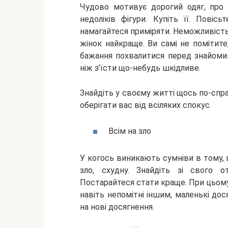
Чудово мотивує дорогий одяг, про 
недоліків фігури. Купіть її. Пові
намагайтеся приміряти. Неможливість
жінок найкраще. Ви самі не помітите
бажання похвалитися перед знайоми
ніж з’їсти що-небудь шкідливе.
Знайдіть у своєму житті щось по-спр
оберігати вас від всіляких спокус.
Всім на зло
У когось виникають сумніви в тому,
зло, схудну. Знайдіть зі свого о
Постарайтеся стати краще. При цьому 
навіть непомітні іншим, маленькі дос
на нові досягнення.