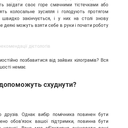
уть
заїдати своє горе смачними тістечками або
ть колосальне зусилля і голодують протягом
і швидко закінчується, і у них на столі знову
е деякі можуть взяти себе в руки і почати роботу
остійно позбавитися від зайвих кілограмів? Вся
ьшості немає.
і допоможуть схуднути?
 друзів. Однак вибір помічника повинен бути
ено обов’язок вашої підтримки, повинна бути