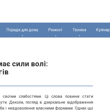
Поради для дому
Ремонт
Техніка
Кулінар
ає сили волі:
гів
 своїми слабостями. Ці слова повинні стати
нути. Деколи, погляд в дзеркальне відображення
ебе і невдоволення власними формами. Однак що