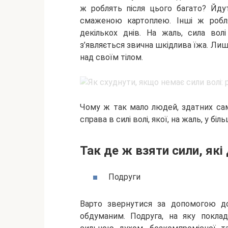
ж роблять після цього багато? Йд
смаженою картоплею. Інші ж робля
декількох днів. На жаль, сила вол
з’являється звична шкідлива їжа. Лиш
над своїм тілом.
Чому ж так мало людей, здатних сам
справа в силі волі, якої, на жаль, у біл
Так де ж взяти сили, як
Подруги
Варто звернутися за допомогою до
обдуманим. Подруга, на яку поклад