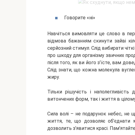
Говорите «ні»
Навчіться вимовляти це слово в пер
відмова бажанням скинути зайві кі
серйозний стимул. Слід вибирати чітк
про шкоду для організму звичних прод
після того, як ви його з’їсте, вам до
Слід знати, що кожна молекула вугле
жиру.
Тільки рішучість і наполегливість
витончених форм, так і життя в цілому
Сила волі – не подарунок небес, не 
життя, те, що дозволяє об’єднати м
дозволить з’явитися красі. Пам’ятайте