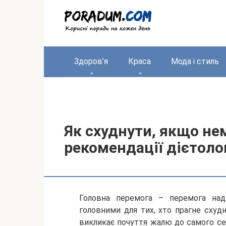
Перейти
до
вмісту
Здоров’я
Краса
Мода і стиль
Як схуднути, якщо нем
рекомендації дієтоло
Головна перемога – перемога над
головними для тих, хто прагне схуд
викликає почуття жалю до самого с