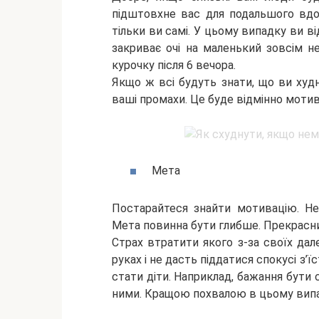
підштовхне вас для подальшого вдос
тільки ви самі. У цьому випадку ви ві
закриває очі на маленький зовсім 
курочку після 6 вечора.
Якщо ж всі будуть знати, що ви худн
ваші промахи. Це буде відмінно моти
Мета
Постарайтеся знайти мотивацію. Не
Мета повинна бути глибше. Прекрасн
Страх втратити якого з-за своїх дал
руках і не дасть піддатися спокусі з
стати діти. Наприклад, бажання бути 
ними. Кращою похвалою в цьому випад