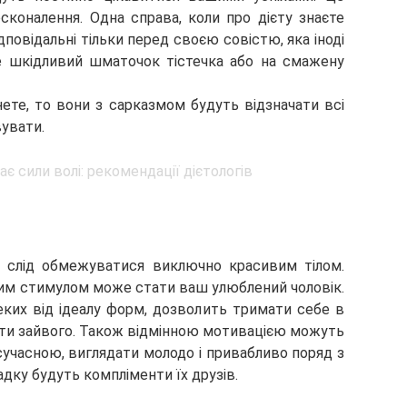
коналення. Одна справа, коли про дієту знаєте
дповідальні тільки перед своєю совістю, яка іноді
не шкідливий шматочок тістечка або на смажену
ете, то вони з сарказмом будуть відзначати всі
вувати.
 слід обмежуватися виключно красивим тілом.
им стимулом може стати ваш улюблений чоловік.
еких від ідеалу форм, дозволить тримати себе в
’їсти зайвого. Також відмінною мотивацією можуть
сучасною, виглядати молодо і привабливо поряд з
ку будуть компліменти їх друзів.