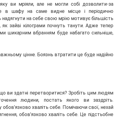
яку ви мріяли, але не могли собі дозволити-за
сьте в шафу на саме видне місце і періодично
 надягнути на себе свою мрію мотивує більшість
, як зайві кілограми почнуть танути. Адже тепер
ми шикарним вбранням буде набагато сильніше,
авжньому цінне. Боязнь втратити це буде надійно
 що ви здатні перетворитися? Зробіть цим людям
точення людини, постать якого ви заздріть.
обов’язково хваліть себе. Помічаючи свої, нехай
ягнення, обов’язково хваліть себе. Це підстьобне