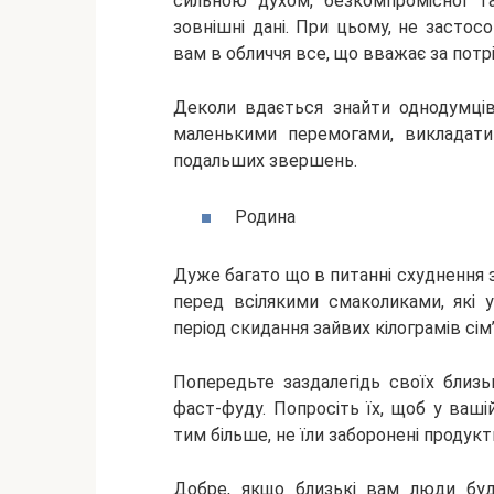
сильною духом, безкомпромісної та
зовнішні дані. При цьому, не засто
вам в обличчя все, що вважає за потрі
Деколи вдається знайти однодумців
маленькими перемогами, викладат
подальших звершень.
Родина
Дуже багато що в питанні схуднення 
перед всілякими смаколиками, які 
період скидання зайвих кілограмів сім
Попередьте заздалегідь своїх близь
фаст-фуду. Попросіть їх, щоб у ваші
тим більше, не їли заборонені продукт
Добре, якщо близькі вам люди буд