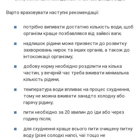
Варто враховувати наступні рекомендації:
потрібно випивати достатню кількість води, щоб
організм краще позбавлявся від зайвої ваги;
надлишок рідини може призвести до розвитку
захворювань нирок та інших органів, а також до
інтоксикації організму;
добову норму необхідно розділити на кілька
частин, у вечірній час треба вживати мінімальна
кількість рідини;
температура води впливає на процес схуднення,
тому не можна вживати занадто холодну або
гарячу рідину;
пити необхідно за 20 хвилин до їди або через
годину після;
для схуднення краще всього пити очищену питну
воду (різні солодкі напої, чаї тощо не