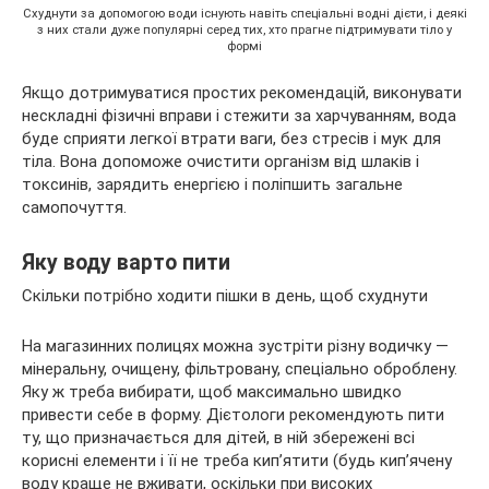
Схуднути за допомогою води існують навіть спеціальні водні дієти, і деякі
з них стали дуже популярні серед тих, хто прагне підтримувати тіло у
формі
Якщо дотримуватися простих рекомендацій, виконувати
нескладні фізичні вправи і стежити за харчуванням, вода
буде сприяти легкої втрати ваги, без стресів і мук для
тіла. Вона допоможе очистити організм від шлаків і
токсинів, зарядить енергією і поліпшить загальне
самопочуття.
Яку воду варто пити
Скільки потрібно ходити пішки в день, щоб схуднути
На магазинних полицях можна зустріти різну водичку —
мінеральну, очищену, фільтровану, спеціально оброблену.
Яку ж треба вибирати, щоб максимально швидко
привести себе в форму. Дієтологи рекомендують пити
ту, що призначається для дітей, в ній збережені всі
корисні елементи і її не треба кип’ятити (будь кип’ячену
воду краще не вживати, оскільки при високих