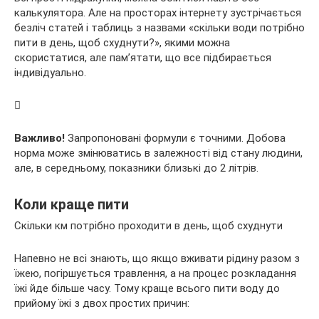
калькулятора. Але на просторах інтернету зустрічається
безліч статей і таблиць з назвами «скільки води потрібно
пити в день, щоб схуднути?», якими можна
скористатися, але пам’ятати, що все підбирається
індивідуально.
Важливо!
Запропоновані формули є точними. Добова
норма може змінюватись в залежності від стану людини,
але, в середньому, показники близькі до 2 літрів.
Коли краще пити
Скільки км потрібно проходити в день, щоб схуднути
Напевно не всі знають, що якщо вживати рідину разом з
їжею, погіршується травлення, а на процес розкладання
їжі йде більше часу. Тому краще всього пити воду до
прийому їжі з двох простих причин: