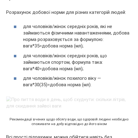
Розрахунок добової норми для різних категорій людей:
для чоловіків/жінок середніх років, які не
займаються фізичними навантаженнями, добова
норма розраховується за формулою:
вага*35=добова норма (мл);
для чоловіків/жінок середніх років, що
займаються спортом, формула така:
вага*40=добова норма (мл);
для чоловіків/жінок похилого віку —
вага*30(35)=добова норма (мл).
Рекомендації вчених щодо обсягу води, що здоровій людині необхідно
споживати на добу відповідно до його віком
Всі прості підрахунки, можна обійтися навіть без