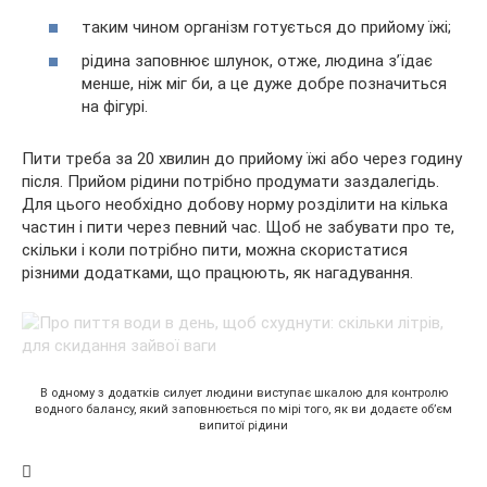
таким чином організм готується до прийому їжі;
рідина заповнює шлунок, отже, людина з’їдає
менше, ніж міг би, а це дуже добре позначиться
на фігурі.
Пити треба за 20 хвилин до прийому їжі або через годину
після. Прийом рідини потрібно продумати заздалегідь.
Для цього необхідно добову норму розділити на кілька
частин і пити через певний час. Щоб не забувати про те,
скільки і коли потрібно пити, можна скористатися
різними додатками, що працюють, як нагадування.
В одному з додатків силует людини виступає шкалою для контролю
водного балансу, який заповнюється по мірі того, як ви додаєте об’єм
випитої рідини