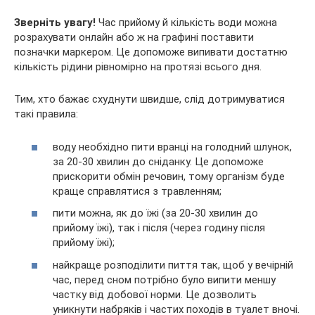
Зверніть увагу!
Час прийому й кількість води можна
розрахувати онлайн або ж на графині поставити
позначки маркером. Це допоможе випивати достатню
кількість рідини рівномірно на протязі всього дня.
Тим, хто бажає схуднути швидше, слід дотримуватися
такі правила:
воду необхідно пити вранці на голодний шлунок,
за 20-30 хвилин до сніданку. Це допоможе
прискорити обмін речовин, тому організм буде
краще справлятися з травленням;
пити можна, як до їжі (за 20-30 хвилин до
прийому їжі), так і після (через годину після
прийому їжі);
найкраще розподілити пиття так, щоб у вечірній
час, перед сном потрібно було випити меншу
частку від добової норми. Це дозволить
уникнути набряків і частих походів в туалет вночі.