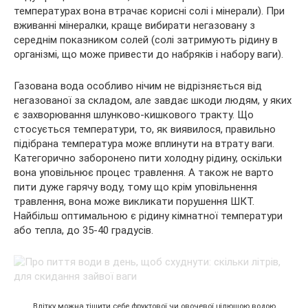
температурах вона втрачає корисні солі і мінерали). При
вживанні мінералки, краще вибирати негазовану з
середнім показником солей (солі затримують рідину в
організмі, що може привести до набряків і набору ваги).
Газована вода особливо нічим не відрізняється від
негазованої за складом, але завдає шкоди людям, у яких
є захворювання шлунково-кишкового тракту. Що
стосується температури, то, як виявилося, правильно
підібрана температура може вплинути на втрату ваги.
Категорично заборонено пити холодну рідину, оскільки
вона уповільнює процес травлення. А також не варто
пити дуже гарячу воду, тому що крім уповільнення
травлення, вона може викликати порушення ШКТ.
Найбільш оптимальною є рідину кімнатної температури
або тепла, до 35-40 градусів.
Влітку можна тішити себе фруктової чи овочевої цілющою водою