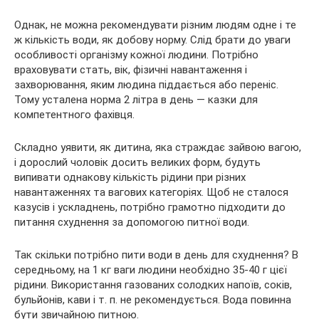
Однак, не можна рекомендувати різним людям одне і те
ж кількість води, як добову норму. Слід брати до уваги
особливості організму кожної людини. Потрібно
враховувати стать, вік, фізичні навантаження і
захворювання, яким людина піддається або переніс.
Тому усталена норма 2 літра в день — казки для
компетентного фахівця.
Складно уявити, як дитина, яка страждає зайвою вагою,
і дорослий чоловік досить великих форм, будуть
випивати однакову кількість рідини при різних
навантаженнях та вагових категоріях. Щоб не сталося
казусів і ускладнень, потрібно грамотно підходити до
питання схуднення за допомогою питної води.
Так скільки потрібно пити води в день для схуднення? В
середньому, на 1 кг ваги людини необхідно 35-40 г цієї
рідини. Використання газованих солодких напоїв, соків,
бульйонів, кави і т. п. не рекомендується. Вода повинна
бути звичайною питною.