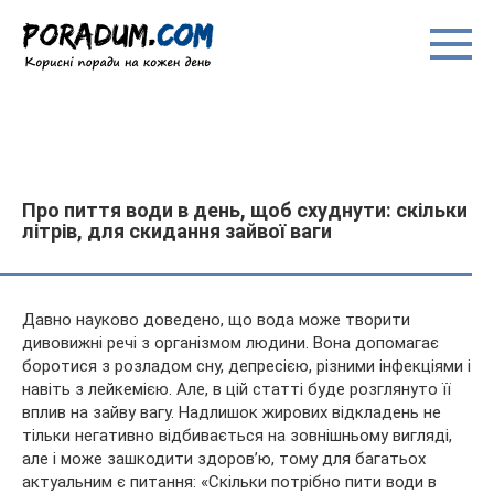
Перейти
до
вмісту
Про пиття води в день, щоб схуднути: скільки
літрів, для скидання зайвої ваги
Давно науково доведено, що вода може творити
дивовижні речі з організмом людини. Вона допомагає
боротися з розладом сну, депресією, різними інфекціями і
навіть з лейкемією. Але, в цій статті буде розглянуто її
вплив на зайву вагу. Надлишок жирових відкладень не
тільки
негативно відбивається на зовнішньому вигляді,
але і може зашкодити здоров’ю, тому для багатьох
актуальним є питання: «Скільки потрібно пити води в