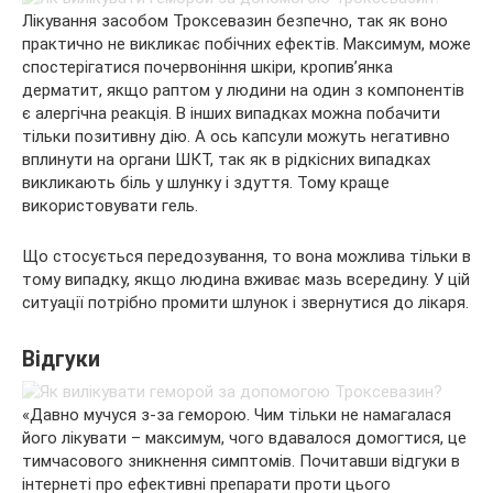
Лікування засобом Троксевазин безпечно, так як воно
практично не викликає побічних ефектів. Максимум, може
спостерігатися почервоніння шкіри, кропив’янка
дерматит, якщо раптом у людини на один з компонентів
є алергічна реакція. В інших випадках можна побачити
тільки позитивну дію. А ось капсули можуть негативно
вплинути на органи ШКТ, так як в рідкісних випадках
викликають біль у шлунку і здуття. Тому краще
використовувати гель.
Що стосується передозування, то вона можлива тільки в
тому випадку, якщо людина вживає мазь всередину. У цій
ситуації потрібно промити шлунок і звернутися до лікаря.
Відгуки
«Давно мучуся з-за геморою. Чим тільки не намагалася
його лікувати – максимум, чого вдавалося домогтися, це
тимчасового зникнення симптомів. Почитавши відгуки в
інтернеті про ефективні препарати проти цього