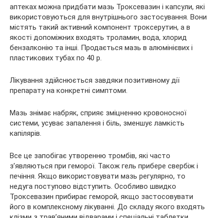
аптеках можна придбати мазь Троксевазин і капсули, які
використовуються для внутрішнього застосування. Вони
містять такий активний компонент троксерутин, а в
якості допоміжних входять троламин, вода, хлорид
бензалконію та інші. Продається мазь в алюмінієвих і
пластикових тубах по 40 р.
Лікування здійснюється завдяки позитивному дії
препарату на конкретні симптоми.
Мазь знімає набряк, сприяє зміцненню кровоносної
системи, усуває запалення і біль, зменшує ламкість
капілярів.
Все це запобігає утворенню тромбів, які часто
з’являються при геморої. Також гель прибере свербіж і
печіння. Якщо використовувати мазь регулярно, то
недуга поступово відступить. Особливо швидко
Троксевазин прибирає геморой, якщо застосовувати
його в комплексному лікуванні. До складу якого входять
клізми з трав’яними відварами і спеціальні таблетки.