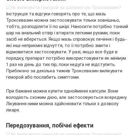
Інструкція та відгуки говорять про те, що мазь
Троксевазин можна застосовувати тільки зовнішньо,
тобто, розподіляти її по шкірі. Наносити потрібно тонкий
шар на анальний отвір і втирати легкими рухами, поки
засіб не вбереться. Якщо мазь спровокує печіння і будь-
які інші неприємні відчуття, то її потрібно змити і
відмовитися застосовувати. У разі, якщо все буде в
порядку, препарат потрібно використовувати як мінімум
1 раз на день до тих пір, поки недуга не відступить.
Приблизно за декілька тижнів Троксевазин вилікувати
геморой або послабить симптоми.
При бажанні можна купити однойменні капсули. Вони
володіють схожим дією, але застосовуються всередину.
Лікування ними можна здійснювати тільки з дозволу
лікаря.
Передозування, побічні ефекти