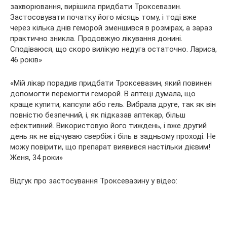
захворювання, вирішила придбати Троксевазин.
Застосовувати початку його місяць тому, і тоді вже
через кілька днів геморой зменшився в розмірах, а зараз
практично зникла. Продовжую лікування донині.
Сподіваюся, що скоро вилікую недуга остаточно. Лариса,
46 років»
«Мій лікар порадив придбати Троксевазин, який повинен
допомогти перемогти геморой. В аптеці думала, що
краще купити, капсули або гель. Вибрала друге, так як він
повністю безпечний, і, як підказав аптекар, більш
ефективний. Використовую його тиждень, і вже другий
день як не відчуваю свербіж і біль в задньому проході. Не
можу повірити, що препарат виявився настільки дієвим!
Женя, 34 роки»
Відгук про застосування Троксевазину у відео: