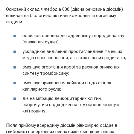
Основний склад Флебодіа 600 (діюча речовина діосмін)
впливає на біологічно активні компоненти організму
людини:
посилює основна дія адреналіну і норадреналіну
(звуження судин);
ускладнює виділення простагландинів та інших
медіаторів запалення, а також вільних радикалів;
зменшує згортання крові за рахунок зниження
синтезу тромбоксану;
зменшує прилипання лейкоцитів до стінок
капілярного русла;
діє на міграцію лейкоцитарних клітин,
скорочуючи надходження їх у околовенозную
клітковину.
Після прийому всередину діосмін рівномірно осідає в
глибоких і поверхневих венах нижніх кінцівок і інших