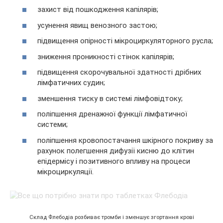
захист від пошкодження капілярів;
усунення явищ венозного застою;
підвищення опірності мікроциркуляторного русла;
зниження проникності стінок капілярів;
підвищення скорочувальної здатності дрібних
лімфатичних судин;
зменшення тиску в системі лімфовідтоку;
поліпшення дренажної функції лімфатичної
системи;
поліпшення кровопостачання шкірного покриву за
рахунок полегшення дифузії кисню до клітин
епідермісу і позитивного впливу на процеси
мікроциркуляції.
Склад Флебодіа розбиває тромби і зменшує згортання крові