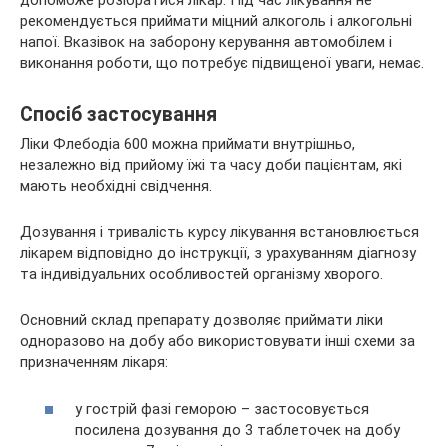
допоможе розібратися лікар. Під час лікування не
рекомендується приймати міцний алкоголь і алкогольні
напої. Вказівок на заборону керування автомобілем і
виконання роботи, що потребує підвищеної уваги, немає.
Спосіб застосування
Ліки Флебодіа 600 можна приймати внутрішньо,
незалежно від прийому їжі та часу доби пацієнтам, які
мають необхідні свідчення.
Дозування і тривалість курсу лікування встановлюється
лікарем відповідно до інструкції, з урахуванням діагнозу
та індивідуальних особливостей організму хворого.
Основний склад препарату дозволяє приймати ліки
одноразово на добу або використовувати інші схеми за
призначенням лікаря:
у гострій фазі геморою – застосовується
посилена дозування до 3 таблеточек на добу