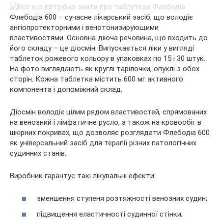
Флебодіа 600 – сучасне лікарський засіб, що володіє
ангіопротекторними і венотонизирующими
властивостями. Основна діюча речовина, що входить до
його складу – це діосмін. Випускається ліки у вигляді
таблеток рожевого кольору в упаковках по 15 і 30 штук.
На фото виглядають як круглі тарілочки, опуклі з обох
сторін. Кожна таблетка містить 600 мг активного
компонента і допоміжний склад.
Діосмін володіє цілим рядом властивостей, спрямованих
на венозний і лімфатичне русло, а також на кровообіг в
шкірних покривах, що дозволяє розглядати Флебодіа 600
як універсальний засіб для терапії різних патологічних
судинних станів.
Виробник гарантує такі лікувальні ефекти:
зменшення ступеня розтяжності венозних судин;
підвищення еластичності судинної стінки;