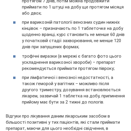
протягом 7 днів, потім можна продовжити
приймати по 1 штуці на добу ще протягом місяця
або двох;
при варикозній патології венозних судин нижніх
кінцівок – призначають по 1 таблеточке на добу
щоденно вранці, курс становить не менше 60 днів
у початковій стадії захворювання, не менше 120
днів при запущених формах;
трофічні виразки (в мережі є багато фото цього
ускладнення варикозної хвороби) – препарат
рекомендується приймати протягом півроку;
при лімфатичної і венозної недостатності, а
також геморой у вагітних – можливо після
другого триместру, дозування встановлюється
лікарем, зазвичай 1 таблетка на добу, припинення
прийому має бути за 2 тижні до пологів.
Відгуки про лікування даним лікарським засобом в
більшості позитивні у тих пацієнтів, які стали приймати
препарат, маючи для цього необхідні свідчення, в