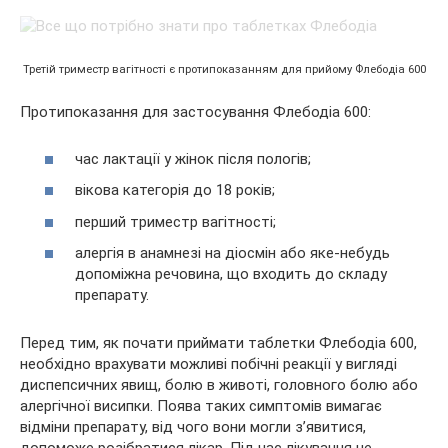
Третій триместр вагітності є протипоказанням для прийому Флебодіа 600
Протипоказання для застосування Флебодіа 600:
час лактації у жінок після пологів;
вікова категорія до 18 років;
перший триместр вагітності;
алергія в анамнезі на діосмін або яке-небудь
допоміжна речовина, що входить до складу
препарату.
Перед тим, як почати приймати таблетки Флебодіа 600,
необхідно врахувати можливі побічні реакції у вигляді
диспепсичних явищ, болю в животі, головного болю або
алергічної висипки. Поява таких симптомів вимагає
відміни препарату, від чого вони могли з’явитися,