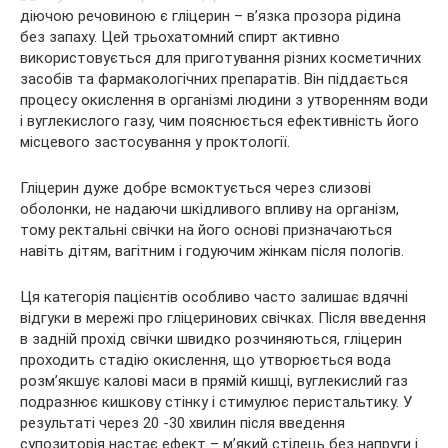
діючою речовиною є гліцерин – в’язка прозора рідина
без запаху. Цей трьохатомний спирт активно
використовується для приготування різних косметичних
засобів та фармакологічних препаратів. Він піддається
процесу окислення в організмі людини з утворенням води
і вуглекислого газу, чим пояснюється ефективність його
місцевого застосування у проктології.
Гліцерин дуже добре всмоктується через слизові
оболонки, не надаючи шкідливого впливу на організм,
тому ректальні свічки на його основі призначаються
навіть дітям, вагітним і годуючим жінкам після пологів.
Ця категорія пацієнтів особливо часто залишає вдячні
відгуки в мережі про гліцеринових свічках. Після введення
в задній прохід свічки швидко розчиняються, гліцерин
проходить стадію окислення, що утворюється вода
розм’якшує калові маси в прямій кишці, вуглекислий газ
подразнює кишкову стінку і стимулює перистальтику. У
результаті через 20 -30 хвилин після введення
супозиторія настає ефект – м’який стілець без напруги і