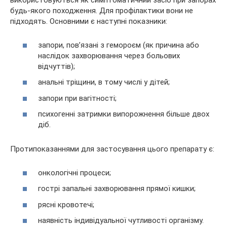
використовуються як симптоматичний засіб при запорах
будь-якого походження. Для профілактики вони не
підходять. Основними є наступні показники:
запори, пов’язані з гемороєм (як причина або
наслідок захворювання через больових
відчуттів);
анальні тріщини, в тому числі у дітей;
запори при вагітності;
психогенні затримки випорожнення більше двох
діб.
Протипоказаннями для застосування цього препарату є:
онкологічні процеси;
гострі запальні захворювання прямої кишки;
рясні кровотечі;
наявність індивідуальної чутливості організму.