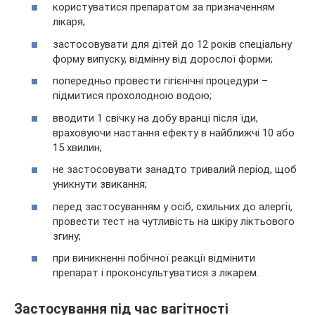
користуватися препаратом за призначенням
лікаря;
застосовувати для дітей до 12 років спеціальну
форму випуску, відмінну від дорослої форми;
попередньо провести гігієнічні процедури –
підмитися прохолодною водою;
вводити 1 свічку на добу вранці після їди,
враховуючи настання ефекту в найближчі 10 або
15 хвилин;
не застосовувати занадто тривалий період, щоб
уникнути звикання;
перед застосуванням у осіб, схильних до алергії,
провести тест на чутливість на шкіру ліктьового
згину;
при виникненні побічної реакції відмінити
препарат і проконсультуватися з лікарем.
Застосування під час вагітності