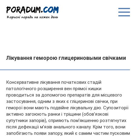
Перейти
до
вмісту
Лікування геморою глицериновыми свічками
Консервативне лікування початкових стадій
патологічного розширення вен прямої кишки
проводиться за допомогою препаратів для місцевого
застосування, одним з яких є гліцеринові свічки, при
геморої вони мають подвійне лікувальну дію. Супозиторії
активно загоюють ранки і
тріщини (обов’язкові
супутники запорів), сприяють пом’якшенню розтягнутих
після дефекації м’язів анального каналу. Крім того, вони
запобігають появи запору, який є самим частим пусковим