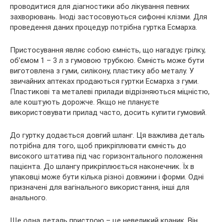
проводитися для діагностики або лікування певних
захворювань. Іноді застосовуються сифонні клізми. Для
проведення даних процедур потрібна гуртка Есмарха.
Пристосування являє собою ємність, що нагадує грілку,
об’ємом 1 – 3 л з гумовою трубкою. Ємність може бути
виготовлена з гуми, силікону, пластику або металу. У
звичайних аптеках продаються гуртки Есмарха з гуми.
Пластикові та металеві прилади відрізняються міцністю,
але коштують дорожче. Якщо не плануєте
використовувати прилад часто, досить купити гумовий.
До гуртку додається довгий шланг. Ця важлива деталь
потрібна для того, щоб прикріплювати ємність до
високого штатива під час горизонтального положення
пацієнта. До шлангу прикріплюється наконечник. Їх в
упаковці може бути кілька різної довжини і форми. Одні
призначені для вагінального використання, інші для
анального.
Ще одна деталь пристрою – це невеликий краник. Він