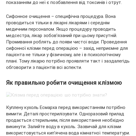
показанням до неї є позбавлення від токсинів і отрут.
Сифонное очищення – специфічна процедура. Вона
проводиться тільки в лікарні лікарями і середнім
медичним персоналом. Якщо процедуру проводить
медсестра, лікар зобов’язаний при цьому присутній.
Промивання роблять до появи чистої води. Проведення
сифонної клізми перед операцією – захід, неприємне для
пацієнта не тільки у фізичному, але і в психологічному
плані. Тому лікарю потрібно проявляти такт і заздалегідь
обговорити з пацієнтів всі аспекти.
Як правильно робити очищення клізмою
Куплену кухоль Есмарха перед використанням потрібно
вимити. Деталі простерилізувати. Одноразовий прилад
продається стерильним, після використання необхідно
викинути. Залийте воду в кухоль. Зазвичай для клізми
використовується кип’ячена вода кімнатної температури.