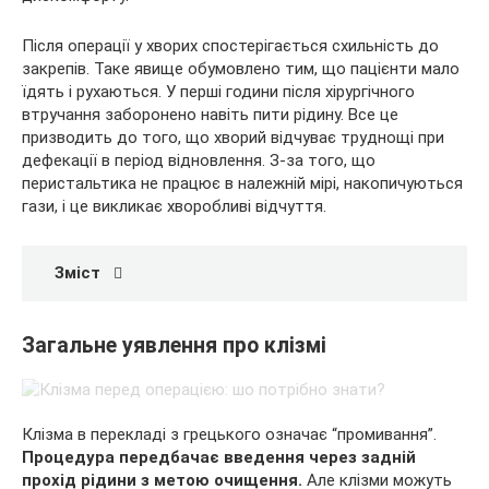
Після операції у хворих спостерігається схильність до
закрепів. Таке явище обумовлено тим, що пацієнти мало
їдять і рухаються. У перші години після хірургічного
втручання заборонено навіть пити рідину. Все це
призводить до того, що хворий відчуває труднощі при
дефекації в період відновлення. З-за того, що
перистальтика не працює в належній мірі, накопичуються
гази, і це викликає хворобливі відчуття.
Зміст
Загальне уявлення про клізмі
Клізма в перекладі з грецького означає “промивання”.
Процедура передбачає введення через задній
прохід рідини з метою очищення.
Але клізми можуть