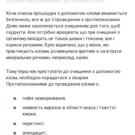
Хоча очисна процедура з допомогою клізми вважається
безпечною, все ж до її проведення є протипоказання.
Деякі жінки захоплюються очищенням для того, щоб
схуднути. Але потрібно врахувати, що при очищенні з
організму виходять не тільки шлаки і токсини, але і
корисні речовини. Було відмічено, що у жінок, які
практикують клізми, розвинулася аритмія з-за втрати
мінеральних речовин, наприклад, калію.
Тому перш ніж приступати до очищення з допомогою
клізм, необхідно порадитися з лікарем.
Протипоказаннями до проведення клізми є:
гнійні захворювання;
наявність виразок в області ануса і товстої
кишки;
перитоніт;
апендицит;