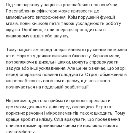
Під час наркозу у пацієнта розслабляються всі м’язи.
Розслаблення сфінктера може призвести до
мимовільного випорожнення. Крім порушеній функції
м’язів, повні кишкові петлі також ускладнюють роботу
хірурга. Особливо, коли операція проводиться в
кишковому відділі або шлунку.
Тому пацієнтам перед оперативним втручанням не можна
їсти. Наркоз у деяких викликає блювоту. Харчові маси,
потрапляючи в дихальні шляхи, можуть спровокувати
задуха або інші ускладнення. Але це не означає, що хворі
перед операцією повинні голодувати. Строгі обмеження в
їжі послаблюють організм в цілому, що негативно
позначається на подальшій реабілітації.
Не рекомендується приймати проносні препарати
протягом декількох днів перед операцією. Втрата
корисних речовин і мікроелементів також шкодить. Тому
краще зробити клізму. Слід врахувати, що проведення
очисної клізми правильним чином не викликає ніякого
дискомфорту.