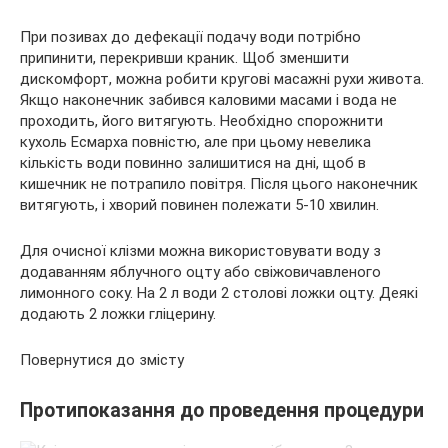
При позивах до дефекації подачу води потрібно
припинити, перекривши краник. Щоб зменшити
дискомфорт, можна робити кругові масажні рухи живота.
Якщо наконечник забився каловими масами і вода не
проходить, його витягують. Необхідно спорожнити
кухоль Есмарха повністю, але при цьому невелика
кількість води повинно залишитися на дні, щоб в
кишечник не потрапило повітря. Після цього наконечник
витягують, і хворий повинен полежати 5-10 хвилин.
Для очисної клізми можна використовувати воду з
додаванням яблучного оцту або свіжовичавленого
лимонного соку. На 2 л води 2 столові ложки оцту. Деякі
додають 2 ложки гліцерину.
Повернутися до змісту
Протипоказання до проведення процедури