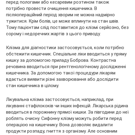
перед пологами або кесаревим розтином також
потрібно провести очищення кишечника. В
післяопераційний період хворим не можна надмірно
тужитися. Крім болів, це може вплинути на стан швів.
Тому пацієнтам слід поставитися до клізмі серйозно, без
сорому і недоречних жартів з цього приводу.
Клізма для діагностики застосовується, коли потрібно
обстежити кишечник. Спеціальне ліки вводиться у пряму
кишку за допомогою приладу Боброва. Контрастна
речовина вводиться при рентгенологічному дослідженні
кишечника. За допомогою такої процедури лікарям
вдається виявити різні захворювання або дослідити
стан кишечника в цілому.
Лікувальна клізма застосовується, наприклад, при
лікуванні стафілококів чи інших інфекцій. Лікарська рідина
вводиться в порожнину прямої кишки. За півгодини до неї
роблять очисну. Сифонну клізму можуть робити перед
операцією на кишечнику. Вона дозволяє видалити
продукти розпаду, гниття з організму. Але основним