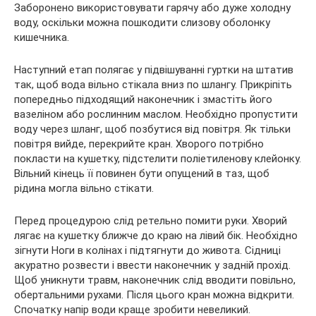
Заборонено використовувати гарячу або дуже холодну
воду, оскільки можна пошкодити слизову оболонку
кишечника.
Наступний етап полягає у підвішуванні гуртки на штатив
так, щоб вода вільно стікала вниз по шлангу. Прикріпіть
попередньо підходящий наконечник і змастіть його
вазеліном або рослинним маслом. Необхідно пропустити
воду через шланг, щоб позбутися від повітря. Як тільки
повітря вийде, перекрийте кран. Хворого потрібно
покласти на кушетку, підстелити поліетиленову клейонку.
Вільний кінець її повинен бути опущений в таз, щоб
рідина могла вільно стікати.
Перед процедурою слід ретельно помити руки. Хворий
лягає на кушетку ближче до краю на лівий бік. Необхідно
зігнути Ноги в колінах і підтягнути до живота. Сідниці
акуратно розвести і ввести наконечник у задній прохід.
Щоб уникнути травм, наконечник слід вводити повільно,
обертальними рухами. Після цього кран можна відкрити.
Спочатку напір води краще зробити невеликий.