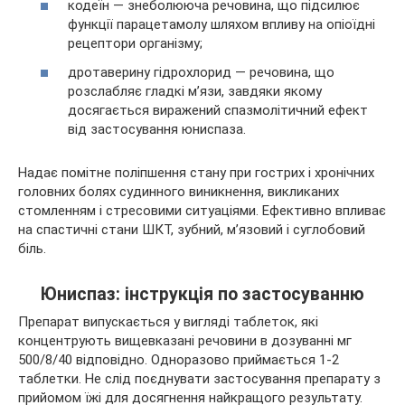
кодеїн — знеболююча речовина, що підсилює
функції парацетамолу шляхом впливу на опіоїдні
рецептори організму;
дротаверину гідрохлорид — речовина, що
розслабляє гладкі м’язи, завдяки якому
досягається виражений спазмолітичний ефект
від застосування юниспаза.
Надає помітне поліпшення стану при гострих і хронічних
головних болях судинного виникнення, викликаних
стомленням і стресовими ситуаціями. Ефективно впливає
на спастичні стани ШКТ, зубний, м’язовий і суглобовий
біль.
Юниспаз: інструкція по застосуванню
Препарат випускається у вигляді таблеток, які
концентрують вищевказані речовини в дозуванні мг
500/8/40 відповідно. Одноразово приймається 1-2
таблетки. Не слід поєднувати застосування препарату з
прийомом їжі для досягнення найкращого результату.