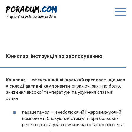
Перейти
до
вмісту
Юниспаз: інструкція по застосуванню
Юниспаз — ефективний лікарський препарат, що має
у складі активні компонент
и, сприяючі зняттю болю,
зниження високої температури та усунення спазмів
судин:
парацетамол — знеболюючий і жарознижуючий
компонент, блокуючий стимулятори больових
рецепторів і усуває
причини запального процесу;