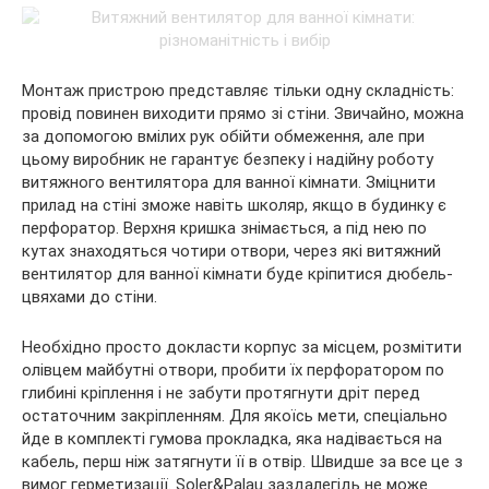
Монтаж пристрою представляє тільки одну складність:
провід повинен виходити прямо зі стіни. Звичайно, можна
за допомогою вмілих рук обійти обмеження, але при
цьому виробник не гарантує безпеку і надійну роботу
витяжного вентилятора для ванної кімнати. Зміцнити
прилад на стіні зможе навіть школяр, якщо в будинку є
перфоратор. Верхня кришка знімається, а під нею по
кутах знаходяться чотири отвори, через які витяжний
вентилятор для ванної кімнати буде кріпитися дюбель-
цвяхами до стіни.
Необхідно просто докласти корпус за місцем, розмітити
олівцем майбутні отвори, пробити їх перфоратором по
глибині кріплення і не забути протягнути дріт перед
остаточним закріпленням. Для якоїсь мети, спеціально
йде в комплекті гумова прокладка, яка надівається на
кабель, перш ніж затягнути її в отвір. Швидше за все це з
вимог герметизації. Soler&Palau заздалегідь не може