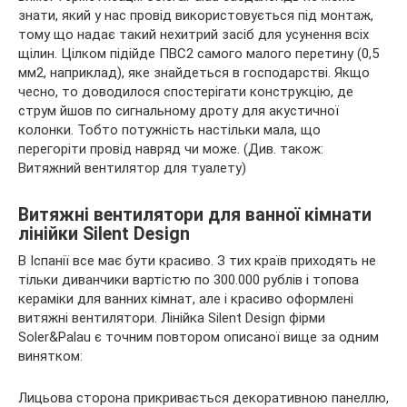
знати, який у нас провід використовується під монтаж,
тому що надає такий нехитрий засіб для усунення всіх
щілин. Цілком підійде ПВС2 самого малого перетину (0,5
мм2, наприклад), яке знайдеться в господарстві. Якщо
чесно, то доводилося спостерігати конструкцію, де
струм йшов по сигнальному дроту для акустичної
колонки. Тобто потужність настільки мала, що
перегоріти провід навряд чи може. (Див. також:
Витяжний вентилятор для туалету)
Витяжні вентилятори для ванної кімнати
лінійки Silent Design
В Іспанії все має бути красиво. З тих країв приходять не
тільки диванчики вартістю по 300.000 рублів і топова
кераміки для ванних кімнат, але і красиво оформлені
витяжні вентилятори. Лінійка Silent Design фірми
Soler&Palau є точним повтором описаної вище за одним
винятком:
Лицьова сторона прикривається декоративною панеллю,