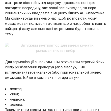
яка трохи відстоїть від корпусу і дозволяє повітрю
заходити всередину, але зовні все виглядає, як пара
концентричних квадратів з міцного білого ABS-пластика.
Ми коли-небудь візьмемо час, щоб розповісти, чому
модифіковані полімери такі міцні, що з них роблять навіть
найкращі даху, але сьогодні ця розмова буде трохи не в
тему.
Для гармонізації з навколишнім оточенням строгий білий
колір розбавлений праворуч (або ліворуч, – як
встановити) вертикальної (або горизонтальної) змінної
смужкою. Їх йде в комплекті чотири штуки:
жовта;
синя;
червона;
зелена.
Таким хитрим ходом витяжні вентилятори для ванних