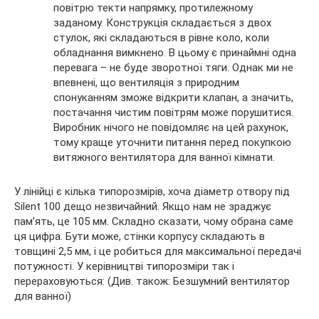
повітрю текти напрямку, протилежному
заданому. Конструкція складається з двох
стулок, які складаються в рівне коло, коли
обладнання вимкнено. В цьому є принаймні одна
перевага – не буде зворотної тяги. Однак ми не
впевнені, що вентиляція з природним
спонуканням зможе відкрити клапан, а значить,
постачання чистим повітрям може порушитися.
Виробник нічого не повідомляє на цей рахунок,
тому краще уточнити питання перед покупкою
витяжного вентилятора для ванної кімнати.
У лінійці є кілька типорозмірів, хоча діаметр отвору під
Silent 100 дещо незвичайний. Якщо нам не зраджує
пам’ять, це 105 мм. Складно сказати, чому обрана саме
ця цифра. Бути може, стінки корпусу складають в
товщині 2,5 мм, і це робиться для максимальної передачі
потужності. У керівництві типорозміри так і
перераховуються: (Див. також: Безшумний вентилятор
для ванної)