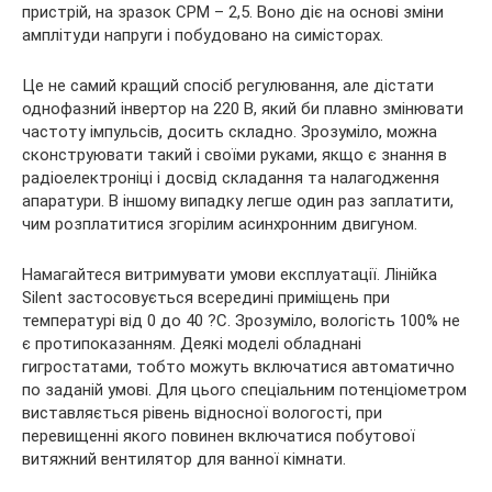
пристрій, на зразок СРМ – 2,5. Воно діє на основі зміни
амплітуди напруги і побудовано на симісторах.
Це не самий кращий спосіб регулювання, але дістати
однофазний інвертор на 220 В, який би плавно змінювати
частоту імпульсів, досить складно. Зрозуміло, можна
сконструювати такий і своїми руками, якщо є знання в
радіоелектроніці і досвід складання та налагодження
апаратури. В іншому випадку легше один раз заплатити,
чим розплатитися згорілим асинхронним двигуном.
Намагайтеся витримувати умови експлуатації. Лінійка
Silent застосовується всередині приміщень при
температурі від 0 до 40 ?С. Зрозуміло, вологість 100% не
є протипоказанням. Деякі моделі обладнані
гигростатами, тобто можуть включатися автоматично
по заданій умові. Для цього спеціальним потенціометром
виставляється рівень відносної вологості, при
перевищенні якого повинен включатися побутової
витяжний вентилятор для ванної кімнати.