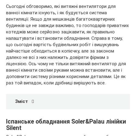
Сьогодні обговоримо, які витяжні вентилятори для
ванної кімнати існують, і як будується система
вентиляції. Якщо для
мешканців багатоквартирних
будинків це не завжди важливо, то господарів приватних
котеджів може серйозно зацікавити, як правильно
налаштувати і встановити обладнання. Справа в тому,
що сьогодні вартість будівельних робіт і вишукувань
найчастіше обходиться в копієчку, але за законом
далеко не всі з них належить довіряти фірмам з
ліцензією. Ось чому не тільки витяжний вентилятор для
ванної кімнати своїми руками можна встановити, але і
доповнити систему різними корисними деталями. Це як
раз той випадок, коли дрібниці вирішують все.
Зміст
Іспанське обладнання Soler&Palau лінійки
Silent