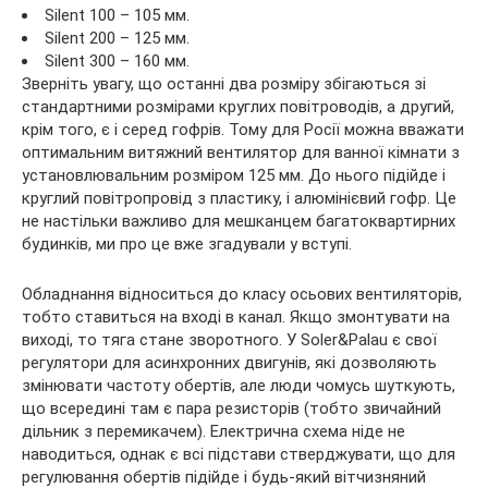
Silent 100 – 105 мм.
Silent 200 – 125 мм.
Silent 300 – 160 мм.
Зверніть увагу, що останні два розміру збігаються зі
стандартними розмірами круглих повітроводів, а другий,
крім того, є і серед гофрів. Тому для Росії можна вважати
оптимальним витяжний вентилятор для ванної кімнати з
установлювальним розміром 125 мм. До нього підійде і
круглий повітропровід з пластику, і алюмінієвий гофр. Це
не настільки важливо для мешканцем багатоквартирних
будинків, ми про це вже згадували у вступі.
Обладнання відноситься до класу осьових вентиляторів,
тобто ставиться на вході в канал. Якщо змонтувати на
виході, то тяга стане зворотного. У Soler&Palau є свої
регулятори для асинхронних двигунів, які дозволяють
змінювати частоту обертів, але люди чомусь шуткують,
що всередині там є пара резисторів (тобто звичайний
дільник з перемикачем). Електрична схема ніде не
наводиться, однак є всі підстави стверджувати, що для
регулювання обертів підійде і будь-який вітчизняний