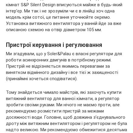
кімнат S&P Silent Design вписуються майже в будь-який
інтер’єр. Ми так і не зрозуміли чи є в лінійці хоч одна
модель крім сотої, це питання уточнюйте окремо.
Установка витяжного вентилятора у ванній йде за вже
описаною схемою на отвір діаметром 105 мм.
Пристрої керування і регулювання
Ми згадували, що у Soler&Palau є власні регулятори для
роботи асинхронних двигунів в потрібному режимі.
Пристрій не відрізняється якимись перевагами за
винятком відмінного дизайну і все тієї ж захищеності
(принаймні хочеться сподіватися).
Тому знайдеться чимало майстрів, які захочуть купити
витяжний вентилятор для ванної кімнати, а регулятор
зробити своїми руками. Ми нічого не маємо проти, але
рекомендуємо розмістити пристрій за межами
досяжності води. Головне, щоб довжина з’єднувального
дроту між витяжним вентилятором і регулятором не була
надто великою. Ми рекомендуємо обмежитися десятьма