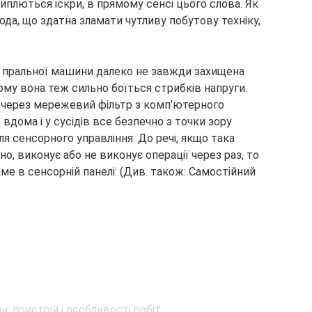
сиплються іскри, в прямому сенсі цього слова. Як
ода, що здатна зламати чутливу побутову техніку,
а пральної машини далеко не завжди захищена
ьому вона теж сильно боїться стрибків напруги.
через мережевий фільтр з комп’ютерного
вдома і у сусідів все безпечно з точки зору
 сенсорного управління. До речі, якщо така
, виконує або не виконує операції через раз, то
ме в сенсорній панелі: (Див. також: Самостійний