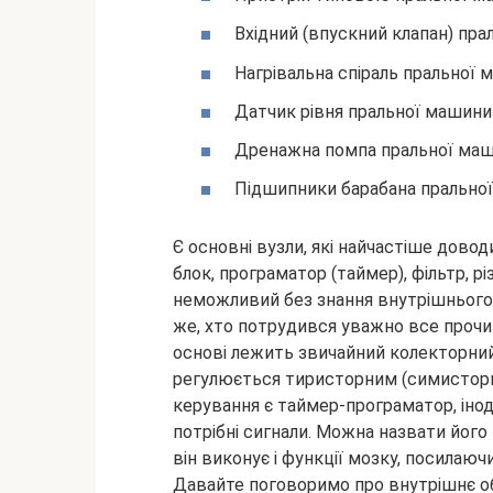
Вхідний (впускний клапан) пр
Нагрівальна спіраль пральної
Датчик рівня пральної машини
Дренажна помпа пральної ма
Підшипники барабана прально
Є основні вузли, які найчастіше
доводи
блок, програматор (таймер), фільтр, 
неможливий без знання внутрішнього 
же, хто потрудився уважно все прочи
основі лежить звичайний колекторний
регулюється тиристорним (симисторнні
керування є таймер-програматор, іноді
потрібні сигнали. Можна назвати його 
він виконує і функції мозку, посилаюч
Давайте поговоримо про внутрішнє об