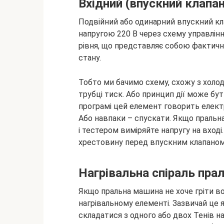
Вхідний (впускний клапа
Подвійний або одинарний впускний кла
напругою 220 В через схему управлінн
рівня, що представляє собою фактичн
стану.
Тобто ми бачимо схему, схожу з холод
трубці тиск. Або принцип дії може бут
програмі цей елемент говорить електр
Або навпаки – спускати. Якщо пральн
і тестером виміряйте напругу на вході
хрестовину перед впускним клапаном,
Нагрівальна спіраль пра
Якщо пральна машина не хоче гріти во
нагрівальному елементі. Зазвичай це 
складатися з одного або двох Тенів н