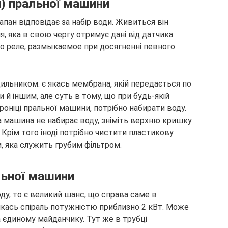
н) пральної машини
пан відповідає за набір води. Живиться він
я, яка в свою чергу отримує дані від датчика
о реле, размыкаемое при досягненні певного
ильником: є якась мембрана, якій передається по
и й іншим, але суть в тому, що при будь-якій
оніці пральної машини, потрібно набирати воду.
а машина не набирає воду, зніміть верхню кришку
. Крім того іноді потрібно чистити пластикову
 яка служить грубим фільтром.
льної машини
ду, то є великий шанс, що справа саме в
якась спіраль потужністю приблизно 2 кВт. Може
а єдиному майданчику. Тут же в трубці