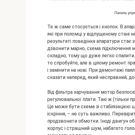
Панель упр
Те ж саме стосується і кнопок. В апа
які при поломці у відпущеному стані н
результаті поведінка апаратури стає
дзвонити марно, схема підключення м
складно, тому що дуже легко спалити.
то спробуйте, але в цілому ремонт пр
і замінити на нові. При демонтажі пая
сказати наперед, який несправний, до
Від фільтра харчування мотор безпосе
регулювальної плати. Такі ж (тільки п
Це може бути схема зі стабілізацією 
іскріння, – не суть важливо. Перевір
продзвонити обмотки. Іноді двигун обе
корпус і страшний шум, набагато голо