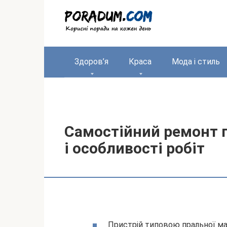
Перейти
до
вмісту
Здоров’я
Краса
Мода і стиль
Самостійний ремонт 
і особливості робіт
Пристрій типовою пральної м