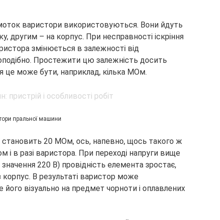
бмоток варистори використовуються. Вони йдуть
у, другим – на корпус. При несправності іскріння
аристора змінюється в залежності від
оподібно. Простежити цю залежність досить
ня це може бути, наприклад, кілька МОм.
тори пральної машини
ції становить 20 МОм, ось, напевно, щось такого ж
 і в разі варистора. При переході напруги вище
 значення 220 В) провідність елемента зростає,
 корпус. В результаті варистор може
ьте його візуально на предмет чорноти і оплавлених