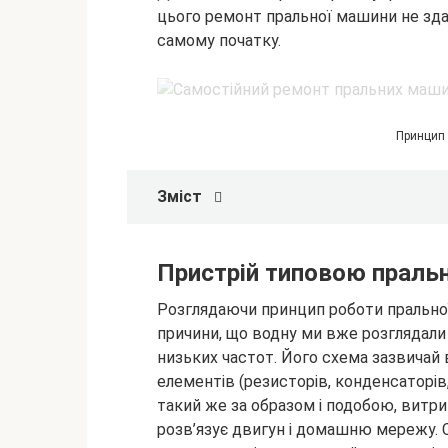
цього ремонт пральної машини не зда
самому початку.
Принцип 
Зміст
Пристрій типовою праль
Розглядаючи принцип роботи пральної
причини, що водну ми вже розглядали 
низьких частот. Його схема зазвичай 
елементів (резисторів, конденсаторі
такий же за образом і подобою, витри
розв’язує двигун і домашню мережу. С