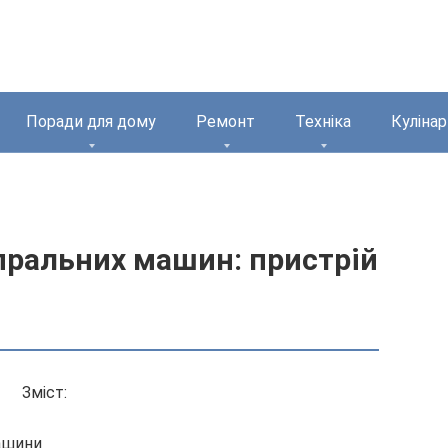
Поради для дому
Ремонт
Техніка
Кулінар
пральних машин: пристрій
Зміст:
ашини