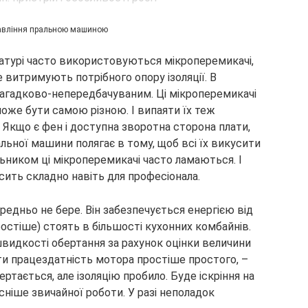
авління пральною машиною
ратурі часто використовуються мікроперемикачі,
е витримують потрібного опору ізоляції. В
 загадково-непередбачуваним. Ці мікроперемикачі
оже бути самою різною. І випаяти їх теж
 Якщо є фен і доступна зворотна сторона плати,
альної машини полягає в тому, щоб всі їх викусити
льником ці мікроперемикачі часто ламаються. І
сить складно навіть для професіонала.
редньо не бере. Він забезпечується енергією від
ростіше) стоять в більшості кухонних комбайнів.
швидкості обертання за рахунок оцінки величини
ити працездатність мотора простіше простого, –
ртається, але ізоляцію пробило. Буде іскріння на
сніше звичайної роботи. У разі неполадок