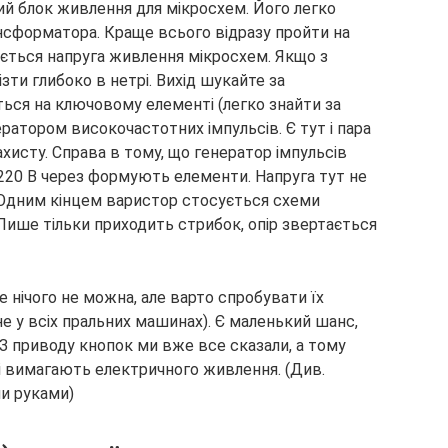
ний блок живлення для мікросхем. Його легко
ансформатора. Краще всього відразу пройти на
мається напруга живлення мікросхем. Якщо з
ізти глибоко в нетрі. Вихід шукайте за
ься на ключовому елементі (легко знайти за
ератором високочастотних імпульсів. Є тут і пара
ахисту. Справа в тому, що генератор імпульсів
220 В через формують елементи. Напруга тут не
 Одним кінцем варистор стосується схеми
Лише тільки приходить стрибок, опір звертається
 нічого не можна, але варто спробувати їх
е у всіх пральних машинах). Є маленький шанс,
 З приводу кнопок ми вже все сказали, а тому
кі вимагають електричного живлення. (Див.
и руками)