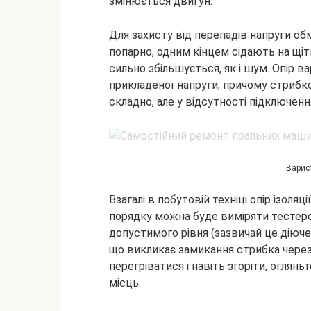
змінюється двигун.
Для захисту від перепадів напруги о
попарно, одним кінцем сідають на щітк
сильно збільшується, як і шум. Опір в
прикладеної напруги, причому стрибк
складно, але у відсутності підключен
Варис
Взагалі в побутовій техніці опір ізоля
порядку можна буде виміряти тестером
допустимого рівня (зазвичай це діюче
що викликає замикання стрибка через
перегріватися і навіть згоріти, оглян
місць.