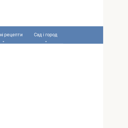
ні рецепти
Сад і город