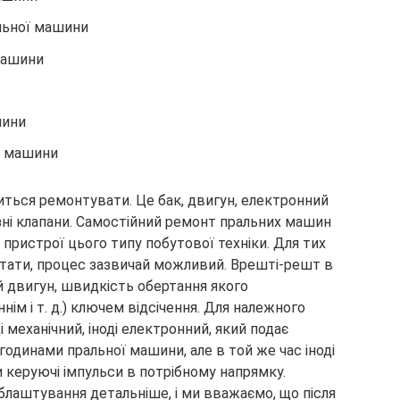
альної машини
 машини
шини
ї машини
ться ремонтувати. Це бак, двигун, електронний
різні клапани. Самостійний ремонт пральних машин
пристрої цього типу побутової техніки. Для тих
тати, процес зазвичай можливий. Врешті-решт в
 двигун, швидкість обертання якого
м і т. д.) ключем відсічення. Для належного
 механічний, іноді електронний, який подає
годинами пральної машини, але в той же час іноді
и керуючі імпульси в потрібному напрямку.
лаштування детальніше, і ми вважаємо, що після