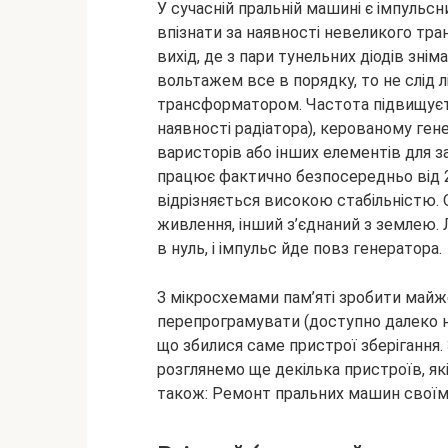
У сучасній пральній машині є імпульс
впізнати за наявності невеликого тр
вихід, де з пари тунельних діодів зні
вольтажем все в порядку, то не слід л
трансформатором. Частота підвищуєт
наявності радіатора), керованому ген
варисторів або інших елементів для з
працює фактично безпосередньо від 
відрізняється високою стабільністю.
живлення, інший з’єднаний з землею. 
в нуль, і імпульс йде повз генератора.
З мікросхемами пам’яті зробити майже
перепрограмувати (доступно далеко н
що збилися саме пристрої зберігання.
розглянемо ще декілька пристроїв, я
також: Ремонт пральних машин своїм