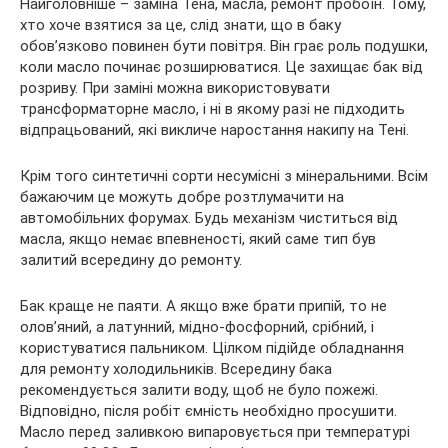
Найголовніше – заміна Тена, масла, ремонт пробоїн. Тому,
хто хоче взятися за це, слід знати, що в баку
обов’язково повинен бути повітря. Він грає роль подушки,
коли масло починає розширюватися. Це захищає бак від
розриву. При заміні можна використовувати
трансформаторне масло, і ні в якому разі не підходить
відпрацьований, які викличе наростання накипу на Тені.
Крім того синтетичні сорти несумісні з мінеральними. Всім
бажаючим це можуть добре розтлумачити на
автомобільних форумах. Будь механізм чиститься від
масла, якщо немає впевненості, який саме тип був
залитий всередину до ремонту.
Бак краще не паяти. А якщо вже брати припій, то не
олов’яний, а латунний, мідно-фосфорний, срібний, і
користуватися пальником. Цілком підійде обладнання
для ремонту холодильників. Всередину бака
рекомендується залити воду, щоб не було пожежі.
Відповідно, після робіт ємність необхідно просушити.
Масло перед заливкою випаровується при температурі