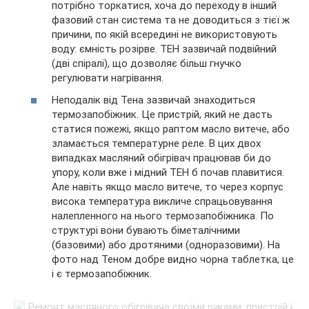
потрібно торкатися, хоча до переходу в інший
фазовий стан система та не доводиться з тієї ж
причини, по якій всередині не використовують
воду: ємність розірве. ТЕН зазвичай подвійний
(дві спіралі), що дозволяє більш гнучко
регулювати нагрівання.
Неподалік від Тена зазвичай знаходиться
термозапобіжник. Це пристрій, який не дасть
статися пожежі, якщо раптом масло витече, або
зламається температурне реле. В цих двох
випадках масляний обігрівач працював би до
упору, коли вже і мідний ТЕН б почав плавитися.
Але навіть якщо масло витече, то через корпус
висока температура викличе спрацьовування
налепленного на нього термозапобіжника. По
структурі вони бувають біметалічними
(базовими) або дротяними (одноразовими). На
фото над Теном добре видно чорна таблетка, це
і є термозапобіжник.