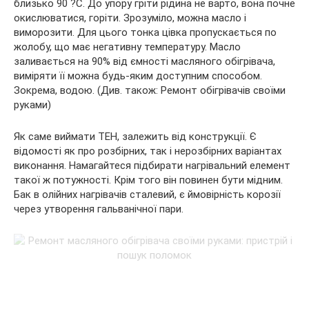
близько 90 ?С. До упору гріти рідина не варто, вона почне
окислюватися, горіти. Зрозуміло, можна масло і
виморозити. Для цього тонка цівка пропускається по
жолобу, що має негативну температуру. Масло
заливається на 90% від ємності масляного обігрівача,
виміряти її можна будь-яким доступним способом.
Зокрема, водою. (Див. також: Ремонт обігрівачів своїми
руками)
Як саме виймати ТЕН, залежить від конструкції. Є
відомості як про розбірних, так і нерозбірних варіантах
виконання. Намагайтеся підбирати нагрівальний елемент
такої ж потужності. Крім того він повинен бути мідним.
Бак в олійних нагрівачів сталевий, є ймовірність корозії
через утворення гальванічної пари.