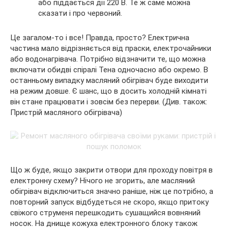
або піддається дії 220 В. Те ж саме можна
сказати і про червоний.
Це загалом-то і все! Правда, просто? Електрична
частина мало відрізняється від праски, електрочайники
або водонагрівача. Потрібно відзначити те, що можна
включати обидві спіралі Тена одночасно або окремо. В
останньому випадку масляний обігрівач буде виходити
на режим довше. Є шанс, що в досить холодній кімнаті
він стане працювати і зовсім без перерви. (Див. також:
Пристрій масляного обігрівача)
Що ж буде, якщо закрити отвори для проходу повітря в
електронну схему? Нічого не згорить, але масляний
обігрівач відключиться значно раніше, ніж це потрібно, а
повторний запуск відбудеться не скоро, якщо притоку
свіжого струменя перешкодить сушащийся вовняний
носок. На днище кожуха електронного блоку також