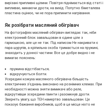
вирізані припливні щілини. Повітря піднімається від статі і
випливає, минаючи дроти, на вихід. Попутно біметалева
пластина оцінює, чи не пора припинити нагрівання.
Як розібрати масляний обігрівач
На фотографіях масляний обігрівач виглядає так, ніби
електронний блок завальцован в єдине ціле з
гармошкою, але це не так. Під написом Не накривати є
пара шурупів, а кріпильна скоба тримається на пружині,
знаходить у донної частини. Все це добре видно і не
вимагає пояснень:
пружина відстібається;
відкручуються болти.
Усередині кожуха масляного обігрівача більшість
електричних з’єднань виконано на рознімних клемах. При
необхідності можна зняти вимикачі або реле,
відкрутивши зсередини гвинти і разомкнув дроти.
Зверніть увагу, що ТЕН намертво завальцован. Це
показує бажання виробників, щоб в це місце ніхто не