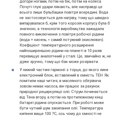
догори ногами, потім на бік, потім на колеса.
Почуті глухі удари лякають, але насправді це
всього лише бульбашки повітря всередині. Вода
не застосовується для нагріву, тому що швидко
випарувалася б, крім того корозія корпусу була б
значною, а технологія виробництва зажадала
повного виключення з повітря робочої рідини
(вода + кисень = самий потужний окислювач).
Коефіцієнт температурного розширення
найпоширенішою рідини на планеті в 10 разів
перевищує аналогічний у сталі. Це, звичайно ж, не
дуже зручно, тому що бак може розірвати.
У нижній частині гармонії з торця, до якого лине
електронний блок, вставлений в ємність ТЕН. Як
помітили наші читачі, в масляного обігрівача
зовсім немає насоса, він працює за рахунок
природної рециркуляції олії. Струм починається
від Тена вгору, а потім на протилежному кінці
батареї рідина опускається. При роботі може
бути чутний шум закипання олії. Температура
кипіння вище 100 ?С, ось чому до ємності не