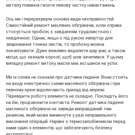
металу повинна гасити левову частку навантажень.
Ось ми і перерахували основні види несправностей.
Самостійний ремонт масляних обігрівачів, коли справа
стосується пробоїн, є завданням трудомісткою і
невдячною. Однак, якщо є під рукою інвертор для
зварювання тонких листів, то пробоїну можна
локалізувати. Дуже важливо видалити шар іржі, а також
місця, що зазнали корозії, щоб шов зачепився. У цьому
випадку ремонт витоку масла має всі шанси на успіх.
Ми ні слова не сказали про датчики падіння. Вони стоять
на вході електричної схеми масляного обігрівача і при
певному крені відключають прилад від мережі.
Перевірити роботу елемента не складно. Покладіть його
на бік, продзвонити контакти. Ремонт датчика падіння
масляного обігрівача не завжди виправданий тим
ризиком, який може виникнути у разі неправильного
виконання операцій. Нарівні з термозапобіжником перед
нами один з елементів, що забезпечують безпеку
експлуатації.