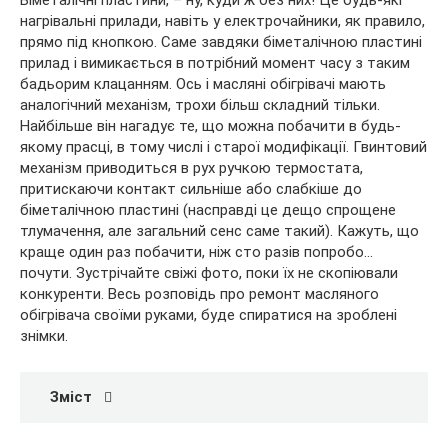
нагрівальні прилади, навіть у електрочайники, як правило,
прямо під кнопкою. Саме
завдяки біметалічною пластині
прилад і вимикається в потрібний момент часу з таким
бадьорим клацанням. Ось і масляні обігрівачі мають
аналогічний механізм, трохи більш складний тільки.
Найбільше він нагадує те, що можна побачити в будь-
якому прасці, в тому числі і старої модифікації. Гвинтовий
механізм приводиться в рух ручкою термостата,
притискаючи контакт сильніше або слабкіше до
біметалічною пластині (насправді це дещо спрощене
тлумачення, але загальний сенс саме такий). Кажуть, що
краще один раз побачити, ніж сто разів попробо…
почути. Зустрічайте свіжі фото, поки їх не скопіювали
конкуренти. Весь розповідь про ремонт масляного
обігрівача своїми руками, буде спиратися на зроблені
знімки.
Зміст