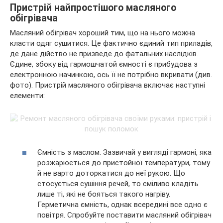
Пристрій найпростішого масляного
обігрівача
Масляний обігрівач хороший тим, що на нього можна
класти одяг сушитися. Це фактично єдиний тип приладів,
де дане дійство не призведе до фатальних наслідків.
Єдине, збоку від гармошчатой ємності є прибудова з
електронною начинкою, ось її не потрібно вкривати (див.
фото). Пристрій масляного обігрівача включає наступні
елементи:
Ємність з маслом. Зазвичай у вигляді гармоні, яка
розжарюється до пристойної температури, тому
й не варто доторкатися до неї рукою. Що
стосується сушіння речей, то сміливо кладіть
лише ті, які не бояться такого нагріву.
Герметична ємність, однак всередині все одно є
повітря. Спробуйте поставити масляний обігрівач