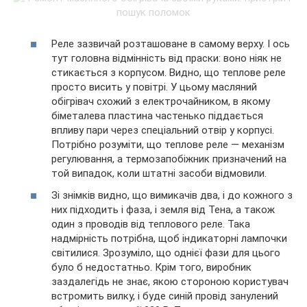
Реле зазвичай розташоване в самому верху. І ось
тут головна відмінність від праски: воно ніяк не
стикається з корпусом. Видно, що теплове реле
просто висить у повітрі. У цьому масляний
обігрівач схожий з електрочайником, в якому
біметалева пластина частенько піддається
впливу пари через спеціальний отвір у корпусі.
Потрібно розуміти, що теплове реле — механізм
регулювання, а термозапобіжник призначений на
той випадок, коли штатні засоби відмовили.
Зі знімків видно, що вимикачів два, і до кожного з
них підходить і фаза, і земля від Тена, а також
один з проводів від теплового реле. Така
надмірність потрібна, щоб індикаторні лампочки
світилися. Зрозуміло, що однієї фази для цього
було б недостатньо. Крім того, виробник
заздалегідь не знає, якою стороною користувач
встромить вилку, і буде синій провід занулений