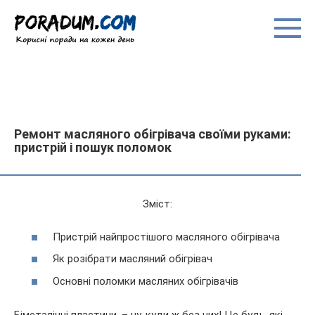
Перейти
до
вмісту
Ремонт масляного обігрівача своїми руками:
пристрій і пошук поломок
Зміст:
Пристрій найпростішого масляного обігрівача
Як розібрати масляний обігрівач
Основні поломки масляних обігрівачів
Біметалічні пластини, – ну, куди ж без них! Це будь-які