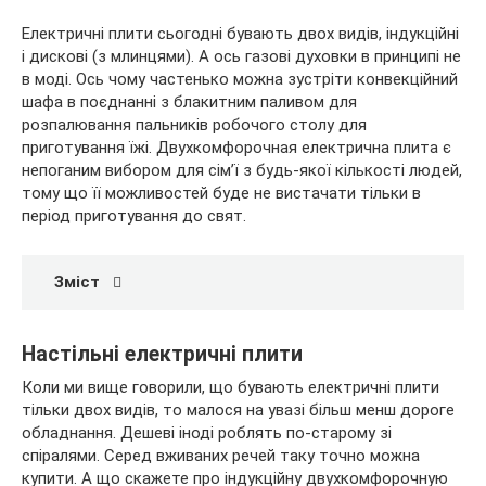
Електричні плити сьогодні бувають двох видів, індукційні
і дискові (з млинцями). А ось газові духовки в принципі не
в
моді. Ось чому частенько можна зустріти конвекційний
шафа в поєднанні з блакитним паливом для
розпалювання пальників робочого столу для
приготування їжі. Двухкомфорочная електрична плита є
непоганим вибором для сім’ї з будь-якої кількості людей,
тому що її можливостей буде не вистачати тільки в
період приготування до свят.
Зміст
Настільні електричні плити
Коли ми вище говорили, що бувають електричні плити
тільки двох видів, то малося на увазі більш менш дороге
обладнання. Дешеві іноді роблять по-старому зі
спіралями. Серед вживаних речей таку точно можна
купити. А що скажете про індукційну двухкомфорочную