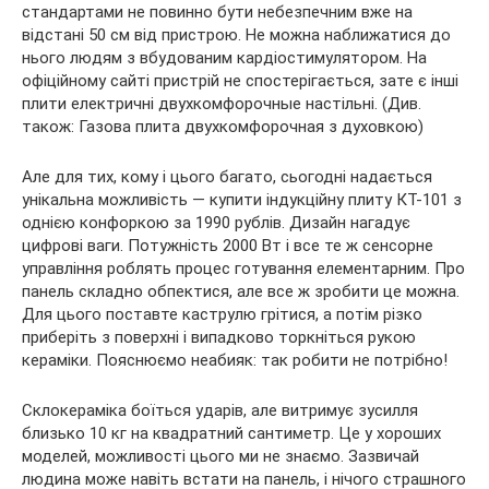
стандартами не повинно бути небезпечним вже на
відстані 50 см від пристрою. Не можна наближатися до
нього людям з вбудованим кардіостимулятором. На
офіційному сайті пристрій не спостерігається, зате є інші
плити електричні двухкомфорочные настільні. (Див.
також: Газова плита двухкомфорочная з духовкою)
Але для тих, кому і цього багато, сьогодні надається
унікальна можливість — купити індукційну плиту КТ-101 з
однією конфоркою за 1990 рублів. Дизайн нагадує
цифрові ваги. Потужність 2000 Вт і все те ж сенсорне
управління роблять процес готування елементарним. Про
панель складно обпектися, але все ж зробити це можна.
Для цього поставте каструлю грітися, а потім різко
приберіть з поверхні і випадково торкніться рукою
кераміки. Пояснюємо неабияк: так робити не потрібно!
Склокераміка боїться ударів, але витримує зусилля
близько 10 кг на квадратний сантиметр. Це у хороших
моделей, можливості цього ми не знаємо. Зазвичай
людина може навіть встати на панель, і нічого страшного