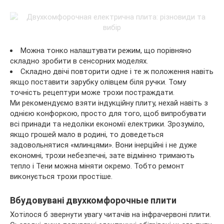
Можна тонко налаштувати режим, що порівняно
складно зробити в сенсорних моделях.
Складно двічі повторити одне і те ж положення навіть
якщо поставити зарубку олівцем біля ручки. Тому
точність рецептури може трохи постраждати.
Ми рекомендуємо взяти індукційну плиту, нехай навіть з
однією конфоркою, просто для того, щоб випробувати
всі принади та недоліки економії електрики. Зрозуміло,
якщо грошей мало в родині, то доведеться
задовольнятися «млинцями». Вони інерційні і не дуже
економні, трохи небезпечні, зате відмінно тримають
тепло і Тени можна міняти окремо. Тобто ремонт
виконується трохи простіше.
Вбудовувані двухкомфорочные плити
Хотілося б звернути увагу читачів на інфрачервоні плити.