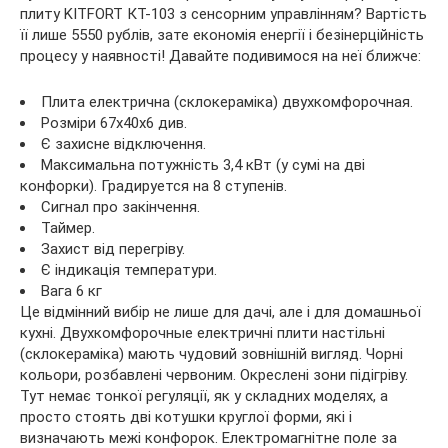
плиту KITFORT КТ-103 з сенсорним управлінням? Вартість
її лише 5550 рублів, зате економія енергії і безінерційність
процесу у наявності! Давайте подивимося на неї ближче:
Плита електрична (склокераміка) двухкомфорочная.
Розміри 67х40х6 див.
Є захисне відключення.
Максимальна потужність 3,4 кВт (у сумі на дві
конфорки). Градируется на 8 ступенів.
Сигнал про закінчення.
Таймер.
Захист від перегріву.
Є індикація температури.
Вага 6 кг
Це відмінний вибір не лише для дачі, але і для домашньої
кухні. Двухкомфорочные електричні плити настільні
(склокераміка) мають чудовий зовнішній вигляд. Чорні
кольори, розбавлені червоним. Окреслені зони підігріву.
Тут немає тонкої регуляції, як у складних моделях, а
просто стоять дві котушки круглої форми, які і
визначають межі конфорок. Електромагнітне поле за