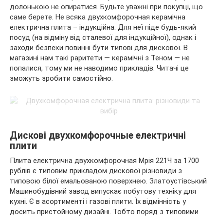
долонькою не опиратися. Будьте уважні при покупці, що
саме берете. Не всяка двухкомфорочная керамічна
електрична плита – індукційна. Для неї піде будь-який
посуд (на відміну від сталевої для індукційної), однак і
заходи безпеки повинні бути типові для дискової. В
магазині нам такі раритети — керамічні з Теном — не
попалися, тому ми не наводимо прикладів. Читачі це
зможуть зробити самостійно.
Дискові двухкомфорочные електричні
плити
Плита електрична двухкомфорочная Мрія 221Ч за 1700
рублів є типовим прикладом дискової різновиди з
типовою білої емальованою поверхнею. Златоустівський
Машинобудівний завод випускає побутову техніку для
кухні. Є в асортименті і газові плити. Їх відмінність у
досить пристойному дизайні. Тобто поряд з типовими