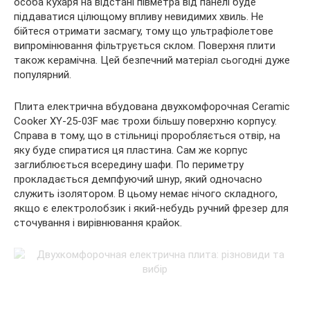
особа кухаря на відстані півметра від панелі буде
піддаватися цілющому впливу невидимих хвиль. Не
бійтеся отримати засмагу, тому що ультрафіолетове
випромінювання фільтрується склом. Поверхня плити
також керамічна. Цей безпечний матеріал сьогодні дуже
популярний.
Плита електрична вбудована двухкомфорочная Ceramic
Cooker XY-25-03F має трохи більшу поверхню корпусу.
Справа в тому, що в стільниці проробляється отвір, на
яку буде спиратися ця пластина. Сам же корпус
заглиблюється всередину шафи. По периметру
прокладається демпфуючий шнур, який одночасно
служить ізолятором. В цьому немає нічого складного,
якщо є електролобзик і який-небудь ручний фрезер для
сточування і вирівнювання крайок.