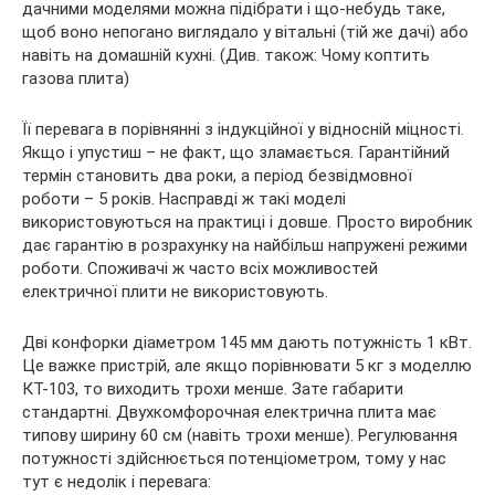
дачними моделями можна підібрати і що-небудь таке,
щоб воно непогано виглядало у вітальні (тій же дачі) або
навіть на домашній кухні. (Див. також: Чому коптить
газова плита)
Її перевага в порівнянні з індукційної у відносній міцності.
Якщо і упустиш – не факт, що зламається. Гарантійний
термін становить два роки, а період безвідмовної
роботи – 5 років. Насправді ж такі моделі
використовуються на практиці і довше. Просто виробник
дає гарантію в розрахунку на найбільш напружені режими
роботи. Споживачі ж часто всіх можливостей
електричної плити не використовують.
Дві конфорки діаметром 145 мм дають потужність 1 кВт.
Це важке пристрій, але якщо порівнювати 5 кг з моделлю
КТ-103, то виходить трохи менше. Зате габарити
стандартні. Двухкомфорочная електрична плита має
типову ширину 60 см (навіть трохи менше). Регулювання
потужності здійснюється потенціометром, тому у нас
тут є недолік і перевага: