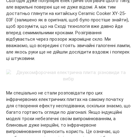
Сьогодні дуже популярні електричні обігрівачі цього типу,
але варильні поверхні ще не дуже відомі. А між тим
достатньо глянути на китайську Ceramic Cooker XY-25-
03F (залишено як в оригіналі, щоб було простіше знайти),
щоб зрозуміти, що на Сході технологія вже давно йде
вперед семимильними кроками. Розігрівання
відбувається через прозоре жароміцне скло. Ми
вважаємо, що всередині стоять звичайні галогенні лампи,
але якось руки ще не дійшли дослідити вздовж і поперек
ці штуковини.
Ми спеціально не стали розповідати про цих
інфрачервоних електричних плитах на самому початку
для створення ефекту несподіванки, оскільки знаємо, що
багато гортають огляди по діагоналі. Якщо індукційні
моделі трохи небезпечні своїм випромінюванням, а
блиновые дуже інерційні, то інфрачервоне
випромінювання приносить користь. Це означає, що