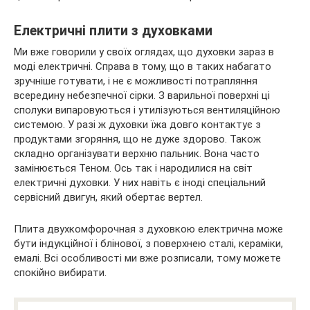
Електричні плити з духовками
Ми вже говорили у своїх оглядах, що духовки зараз в
моді електричні. Справа в тому, що в таких набагато
зручніше готувати, і не є можливості потрапляння
всередину небезпечної сірки. З варильної поверхні ці
сполуки випаровуються і утилізуються вентиляційною
системою. У разі ж духовки їжа довго контактує з
продуктами згоряння, що не дуже здорово. Також
складно організувати верхню пальник. Вона часто
замінюється Теном. Ось так і народилися на світ
електричні духовки. У них навіть є іноді спеціальний
сервісний двигун, який обертає вертел.
Плита двухкомфорочная з духовкою електрична може
бути індукційної і блінової, з поверхнею сталі, кераміки,
емалі. Всі особливості ми вже розписали, тому можете
спокійно вибирати.