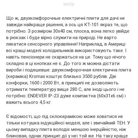
Що ж, двухкомфорочные електричні плити для дачі не
завжди найкраще рішення, а ось ця КТ-101 якраз те, що
потрібно. З розміром 30х40 см, плоска, вона легко увійде
в рюкзак і буде вірно служити на природі. Не варто
лякатися сенсорного управління! Наприклад, в Америці
всі кращі моделі холодильників використовують таке. І
навіть пенсіонери не скаржаться на це. Тому що нічого
складно в ці кнопках не є. До того ж можна дістати
вироби і подешевше: двухкомфорочная електрична плита
(кераміка) Kromax коштує близько 3500 рублів. Дві
конфорки, 1600 і 2000 Вт, в принципі не дозволяють
отримати температуру вище 280 С, але іноді цього і не
потрібно. ENDEVER IP-23 дуже компактна (60х31х6 см) і
важить всього 4,5 кг.
Є відомості, що під склокерамікою може ховатися не
тільки котушка індукційної моделі, але і звичайний ТЕН. У
цьому випадку плита володіє меншою інерційністю, ніж
блиновая, однак принцип дії у неї той же. На таку краще