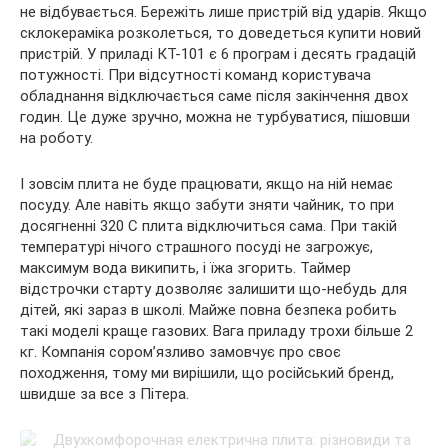
не відбувається. Бережіть лише пристрій від ударів. Якщо
склокераміка розколеться, то доведеться купити новий
пристрій. У приладі КТ-101 є 6 програм і десять градацій
потужності. При відсутності команд користувача
обладнання відключається саме після закінчення двох
годин. Це дуже зручно, можна не турбуватися, пішовши
на роботу.
І зовсім плита не буде працювати, якщо на ній немає
посуду. Але навіть якщо забути зняти чайник, то при
досягненні 320 С плита відключиться сама. При такій
температурі нічого страшного посуді не загрожує,
максимум вода википить, і їжа згорить. Таймер
відстрочки старту дозволяє залишити що-небудь для
дітей, які зараз в школі. Майже повна безпека робить
такі моделі краще газових. Вага приладу трохи більше 2
кг. Компанія сором’язливо замовчує про своє
походження, тому ми вирішили, що російський бренд,
швидше за все з Пітера.