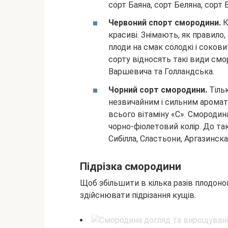
сорт Баяна, сорт Беляна, сорт 
Червоний спорт смородини.
К
красиві. Знімають, як правило,
плоди на смак солодкі і соков
сорту відносять такі види смо
Варшевича та Голландська.
Чорний сорт смородини.
Тіль
незвичайним і сильним аромато
всього вітаміну «С». Смородин
чорно-фіолетовий колір. До та
Сибілла, Сластьони, Аргазинская
Підрізка смородини
Щоб збільшити в кілька разів плодон
здійснювати підрізання кущів.