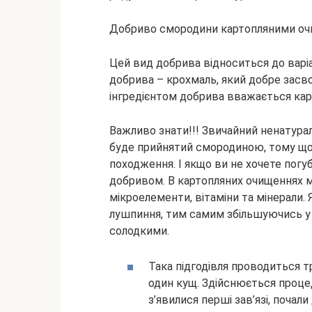
Добриво смородини картопляними о
Цей вид добрива відноситься до варі
добрива – крохмаль, який добре зас
інгредієнтом добрива вважається кар
Важливо знати!!! Звичайний ненатурал
буде прийнятий смородиною, тому що
походження. І якщо ви не хочете погу
добривом. В картопляних очищеннях міс
мікроелементи, вітаміни та мінерали.
лушпиння, тим самим збільшуючись у 
солодкими.
Така підгодівля проводиться три
один кущ. Здійснюється процед
з’явилися перші зав’язі, почали