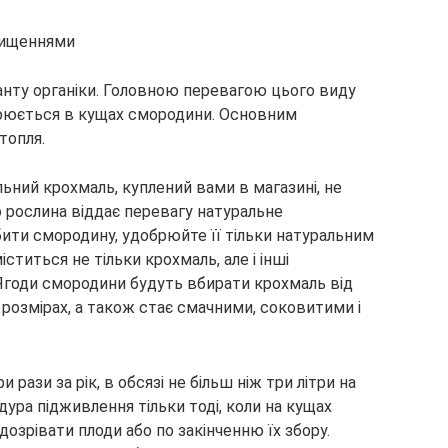
чищеннями
анту органіки. Головною перевагою цього виду
воюється в кущах смородини. Основним
топля.
ьний крохмаль, куплений вами в магазині, не
 рослина віддає перевагу натуральне
бити смородину, удобрюйте її тільки натуральним
титься не тільки крохмаль, але і інші
 Ягоди смородини будуть вбирати крохмаль від
розмірах, а також стає смачними, соковитими і
 рази за рік, в обсязі не більш ніж три літри на
ура підживлення тільки тоді, коли на кущах
 дозрівати плоди або по закінченню їх збору.