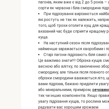
пагонів, яким вже є від 2 до 5 років 
сорти як червона і біла смородина підр
При підрізуванні вирізаються найбі
які ростуть не так як належить, напри
того, щоб трохи оголити кущ для кращ
вказаний час буде сприяти кращому р
куща.
На наступний сезон після підрізува
найменше заражається хворобами і пі
Старі пагони підрізають біля самої
Це важливо знати!!! Обрізка кущів 
весною або влітку, по закінченню зб
смородину, але тільки після повного о
обрізки смородини вважається літо, щ
вами підрізав, бажано приділити ува
або мінеральними, приміром,
сечовин
тих чи інших компонентів. Якщо прав
увагу підрізання кущів, то рослина мо
радувати вас хорошим урожаєм.