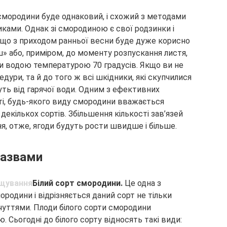
смородини буде однаковий, і схожий з методами
ками. Однак зі смородиною є свої родзинки і
и, що з приходом ранньої весни буде дуже корисно
» або, приміром, до моменту розпускання листя,
ки водою температурою 70 градусів. Якщо ви не
дури, та й до того ж всі шкідники, які скупчилися
нуть від гарячої води. Одним з ефективних
і, будь-якого виду смородини вважається
декількох сортів. Збільшення кількості зав’язей
я, отже, ягоди будуть рости швидше і більше.
назвами
Білий сорт смородини.
Це одна з
ородини і відрізняється даний сорт не тільки
чуттями. Плоди білого сорти смородини
Сьогодні до білого сорту відносять такі види: