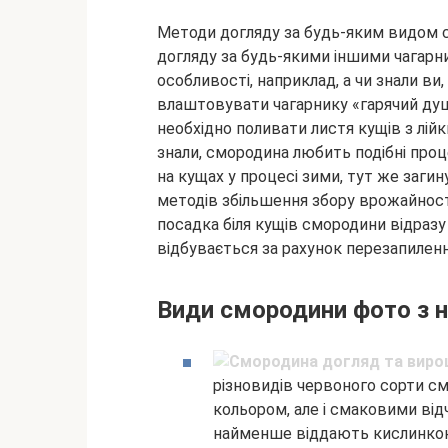
Методи догляду за будь-яким видом 
догляду за будь-якими іншими чагарни
особливості, наприклад, а чи знали в
влаштовувати чагарнику «гарячий душ
необхідно поливати листя кущів з лій
знали, смородина любить подібні проце
на кущах у процесі зими, тут же заги
методів збільшення збору врожайност
посадка біля кущів смородини відразу 
відбувається за рахунок перезапиленн
Види смородини фото з 
різновидів червоного сорти см
кольором, але і смаковими від
найменше віддають кислинкою. 