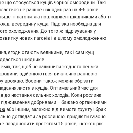
– це що стосується кущів чорної смородини. Такі
ізається не раніше ніж один раз на 4-6 років.
льше ті пагони, які пошкоджені шкідниками або ті,
клад, всередину куща. Підрізка необхідна для
ого охолодження. До того ж підрізування у
озвитку нових пагонів і в цілому омолодженню
ння, ягоди стають великими, так і сам кущ
ддається шкідників.
 землі, так, щоб не залишити жодного пенька.
смородини, здійснюються виключно ранньою
ору врожаю. Восени також можна обрізати
падання листя з кущів. Оптимальний час для
е до настання сильних холодів. Коли рослина
гу підживлення добривами – бажано органічними
ою
або іншим, залежно від вимоги грунту і брак
ильно доглядати за рослиною, приділяти вчасно
же плодоносити протягом 15 років, і кожен рік