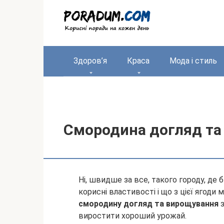
Перейти
до
вмісту
Здоров’я
Краса
Мода і стиль
Смородина догляд та
Ні, швидше за все, такого городу, де 
корисні властивості і що з цієї ягоди
смородину догляд та вирощування
з
виростити хороший урожай.