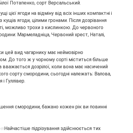
Білої Потапенко, сорт Версальський.
ущі цієї ягоди на відміну від всіх інших компактні і
 з кущів ягоди, цілими гронами. Після дозрівання
иті, можливо трохи з кислинкою. До червоного
родини: Мармеладніца, Червоний хрест, Наталі,
ки цей вид чагарнику має неймовірно
м. До того ж у чорному сорті міститься більше
а вважається дозрілої, коли вона має насичений
кого сорту смородини, сьогодні належать: Валова,
 і Гуллівер.
ошення смородини, бажано кожен рік ви повинні
Найчастіше підрізування здійснюється тих