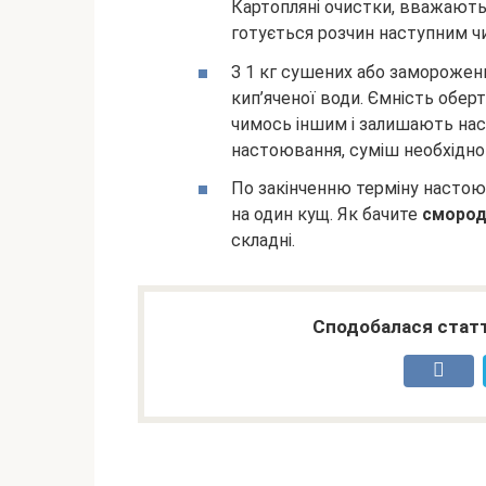
Картопляні очистки, вважают
готується розчин наступним ч
З 1 кг сушених або заморожен
кип’яченої води. Ємність обер
чимось іншим і залишають нас
настоювання, суміш необхідно 
По закінченню терміну настоюв
на один кущ. Як бачите
смород
складні.
Сподобалася статт