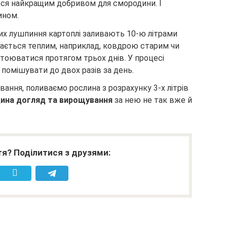
ься найкращим добривом для смородини. І
ином.
их лушпиння картоплі заливають 10-ю літрами
тається теплим, наприклад, ковдрою старим чи
тоюватися протягом трьох днів. У процесі
помішувати до двох разів за день.
ання, поливаємо рослина з розрахунку 3-х літрів
ина догляд та вирощування
за нею не так вже й
я? Поділитися з друзями: