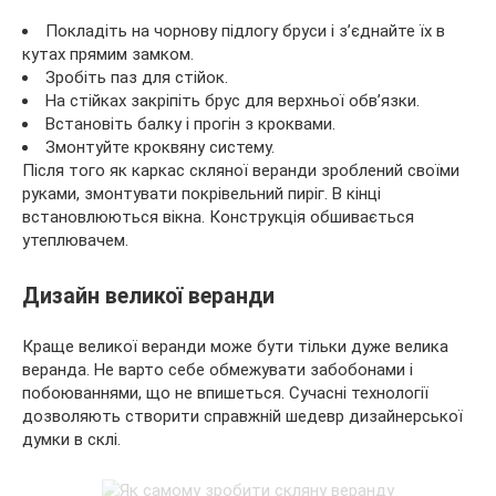
Покладіть на чорнову підлогу бруси і з’єднайте їх в
кутах прямим замком.
Зробіть паз для стійок.
На стійках закріпіть брус для верхньої обв’язки.
Встановіть балку і прогін з кроквами.
Змонтуйте кроквяну систему.
Після того як каркас скляної веранди зроблений своїми
руками, змонтувати покрівельний пиріг. В кінці
встановлюються вікна. Конструкція обшивається
утеплювачем.
Дизайн великої веранди
Краще великої веранди може бути тільки дуже велика
веранда. Не варто себе обмежувати забобонами і
побоюваннями, що не впишеться. Сучасні технології
дозволяють створити справжній шедевр дизайнерської
думки в склі.