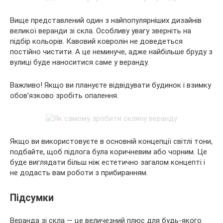
Вище представлений один з найпопулярніших дизайнів
великої веранди зі скла. Особливу увагу зверніть на
підбір кольорів. Кавовий ковролін не доведеться
постійно чистити. А це неминуче, адже найбільше бруду з
вулиці буде наноситися саме у веранду.
Важливо! Якщо ви плануєте відвідувати будинок і взимку
обов’язково зробіть опалення.
Якщо ви використовуєте в основній концепції світлі тони,
подбайте, щоб підлога була коричневим або чорним. Це
буде виглядати більш ніж естетично загалом концепті і
не додасть вам роботи з прибиранням.
Підсумки
Веранда зі скла — це величезний плюс для будь-якого