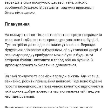
веранди із скла послужило дерево, таке, з якого
зроблений будинок. В результат задумка виявилася
більш ніж вдалою.
Планування
На цьому етапі не тільки створюється проект веранди із
скла, але і здійснюється процедура узаконення будівлі.
Тут потрібно дати одне важливе уточнення. Веранда
будується або разом з будинком, або у головної двері. У
першому випадку прибудова може бути з будь-якої
сторони будівлі і виходити в город або на вулицю. У
другому варіанті вибирати не доводиться.
Ви самі придумуєте розміри веранди зі скла. Але краще,
звичайно, робити приміщення великим. Тоді воно буде не
просто передпокої, а справжньою кімнатою відпочинку, в
якій можна добре провести час, попиваючи чай і ведучи
неспішні розмови.
Якщо ваша сім’я складається з 5-6 чоловік, досить