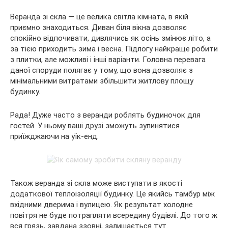
Веранда зі скла — це велика світла кімната, в якій
приємно знаходиться. Диван біля вікна дозволяє
спокійно відпочивати, дивлячись як осінь змінює літо, а
за тією приходить зима і весна. Підлогу найкраще робити
з плитки, але можливі і інші варіанти. Головна перевага
даної споруди полягає у тому, що вона дозволяє з
мінімальними витратами збільшити житлову площу
будинку.
Рада! Дуже часто з веранди роблять будиночок для
гостей. У ньому ваші друзі зможуть зупинятися
приїжджаючи на уїк-енд.
Також веранда зі скла може виступати в якості
додаткової теплоізоляції будинку. Це якийсь тамбур між
вхідними дверима і вулицею. Як результат холодне
повітря не буде потрапляти всередину будівлі. До того ж
вся грязь, завдана ззовні, залишається тут.