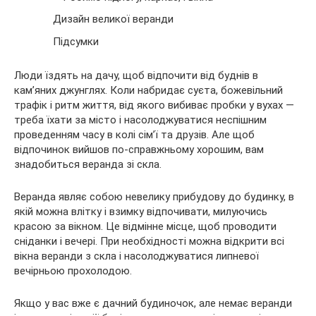
Дизайн великої веранди
Підсумки
Люди їздять на дачу, щоб відпочити від буднів в
кам’яних джунглях. Коли набридає суєта,
божевільний
трафік і ритм життя, від якого вибиває пробки у вухах —
треба їхати за місто і насолоджуватися неспішним
проведенням часу в колі сім’ї та друзів. Але щоб
відпочинок вийшов по-справжньому хорошим, вам
знадобиться веранда зі скла.
Веранда являє собою невелику прибудову до будинку, в
якій можна влітку і взимку відпочивати, милуючись
красою за вікном. Це відмінне місце, щоб проводити
сніданки і вечері. При необхідності можна відкрити всі
вікна веранди з скла і насолоджуватися липневої
вечірньою прохолодою.
Якщо у вас вже є дачний будиночок, але немає веранди