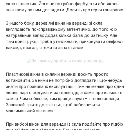
скла є пластик. Його не потрібно фарбувати або якось
по-іншому за ним доглядати. Досить протерти ганчіркою.
З іншого боку, дерев’яні вікна на веранді зі скла
виглядають по-справжньому автентично, до того ж їх
натуральний запах додає кілька балів до затишку. Але
такі конструкції треба утеплювати, приховувати оліфою і
лаком, і, взагалі, стежити за їх станом.
Пластикові вікна в скляній веранді досить просто
встановити. За ними не потрібно доглядати і що-небудь
знати про правила їх експлуатації. Тим не менше про один
нюанс варто подумати заздалегідь, а саме, про кількість
камер. Чим їх більше, тим краще звуко – і теплоізоляція.
Зазвичай трьох достатньо, щоб забезпечити
максимальний затишок.
При виборі вікон для веранди із скла подбайте про підбір