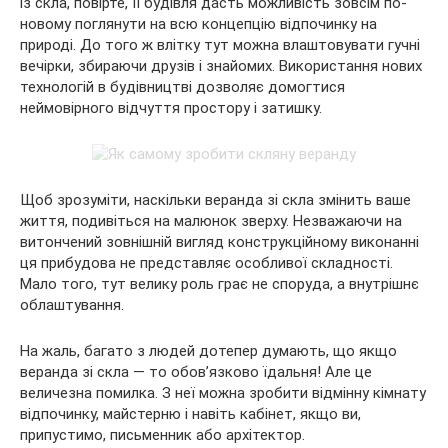
із скла, повірте, її будівля дасть можливість зовсім по-
новому поглянути на всю концепцію відпочинку на
природі. До того ж влітку тут можна влаштовувати гучні
вечірки, збираючи друзів і знайомих. Використання нових
технологій в будівництві дозволяє домогтися
неймовірного відчуття простору і затишку.
Щоб зрозуміти, наскільки веранда зі скла змінить ваше
життя, подивіться на малюнок зверху. Незважаючи на
витончений зовнішній вигляд конструкційному виконанні
ця прибудова не представляє особливої складності.
Мало того, тут велику роль грає не споруда, а внутрішнє
облаштування.
На жаль, багато з людей дотепер думають, що якщо
веранда зі скла — то обов’язково їдальня! Але це
величезна помилка. З неї можна зробити відмінну кімнату
відпочинку, майстерню і навіть кабінет, якщо ви,
припустимо, письменник або архітектор.