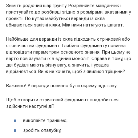
Зніміть родючий шар грунту. Розрівняйте майданчик і
приступайте до розбивці згідно з розмірами, вказаними у
проекті. По кутах майбутньої веранди із скла
вбиваються залізні кілки. Між ними натягують шпагат.
Найбільше для веранди із скла підходить стрічковий або
стовпчастий фундамент. Глибина фундаменту повинна
відповідати параметрам основного знання. При цьому не
варто пов’язувати їх в єдиний моноліт. Справа в тому, що
дві будівлі мають різну вагу, а значить, і усадка
відрізняється. Ви ж не хочете, щоб з’явилися тріщини?
Важливо! У веранди повинно бути окрему підставу.
Щоб створити стрічковий фундамент знадобиться
здійснити наступні дії:
викопайте траншею;
зробіть опалубку,