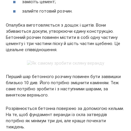
замісіть цемент;
залийте готовий розчин.
Опалубка виготовляється з дощок і щитів. Вони
збиваються докупи, утворюючи єдину конструкцію.
Бетонний розчин повинен містити в собі одну частину
цементу і три частини піску й шість частин щебеню. Це
ідеальне співвідношення.
Перший шар бетонного розчину повинен бути заввишки
близько 10 див. Його потрібно зміцнити камінням. Теж
саме потрібно зробити і з наступними шарами, за
винятком верхнього.
Розрівнюється бетонна поверхню за допомогою кельми.
На те, щоб фундамент веранди із скла затвердів
потрібно як мінімум три дні, але краще почекати
тиждень.