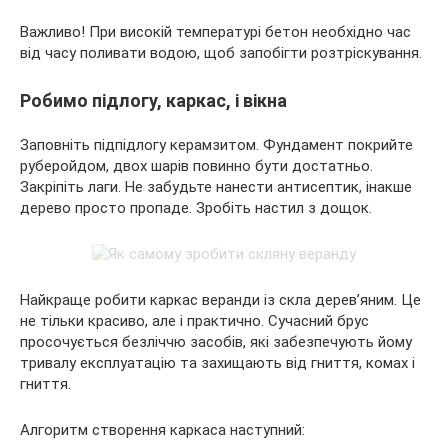
Важливо! При високій температурі бетон необхідно час
від часу поливати водою, щоб запобігти розтріскування.
Робимо підлогу, каркас, і вікна
Заповніть підпідлогу керамзитом. Фундамент покрийте
руберойдом, двох шарів повинно бути достатньо.
Закріпіть лаги. Не забудьте нанести антисептик, інакше
дерево просто пропаде. Зробіть настил з дощок.
Найкраще робити каркас веранди із скла дерев’яним. Це
не тільки красиво, але і практично. Сучасний брус
просочується безліччю засобів, які забезпечують йому
тривалу експлуатацію та захищають від гниття, комах і
гниття.
Алгоритм створення каркаса наступний: