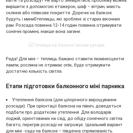
квіти та розсаду? Не варто зневірятися, проблему можна
вирішити з допомогою етажерок, шаф – вітрин, мають
скління або плівкове покриття. Доречні на балконі
будуть і мини0теплицы, які зроблені зі старих віконних
рам. Розсада повинна 12-14 годин повинна отримувати
сонячні промені, інакше вона загине.
Рада! Для міні – теплиць бажано ставити люмінесцентні
лампи, рослина не отримає опік, буде отримувати
достатню кількість світла.
Етапи підготовки балконного міні парника
Утеплення балкона (для цілорічного вирощування
розсади). При орієнтації балкона на північ, доведеться
подбати про додаткове утеплення. Для володарів
лоджій, орієнтованих на схід, до обіду сонячного світла
багато, перегрів розсаді не загрожує. Ідеальний варіант
для міні -саду на балконі – південна спрямованість