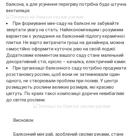
балкона, а для усунення перегріву потрібна буде штучна
вентиляція.
При формуванні міні-саду на балконі не забувайте
звертати увагу на стать. Найекономічнішим і розумним
варіантом є укладання на балконний підлогу керамічної
плитки. Не варто витрачати гроші на дизайнера, можна
самостійно оформити куточок раю на своїй лоджії.
Додатковим елементом вашого саду стане маленький
декоративний стіл, крісло – качалка, електричний камін.
При організації балконного саду потрібно продумати
розстановку рослин, щоб вони не затемнювали один
одного, не створювали проблем при поливі. У центрі
розміщують рослини великих розмірів, які красиво
цвітуть. По краях такої композиції доречні невибагливі
до світла рослини.
Висновок
Балконний міні рай, зроблений своїми руками, стане