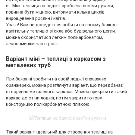
Міні-теплиця на лоджії, зроблена своїми руками,
повинна бути міцною, витримати кілька циклів
вирощування рослин і квітів.
Увага! Вам не доведеться робити на своєму балконі
капітальну теплицю зі скла або будівельного цегли,
можна скористатися легким полікарбонатом,
зекономивши час і гроші.
Варіант міні – теплиці з каркасом з
металевих труб
При бажанні зробити на своїй лоджії справжню
оранжерею, можна розглянути варіант, що передбачає
створення металевого каркаса. Можна прикріпити такий
каркас до стіни лоджії, потім закрити готову
конструкцію полікарбонатною плівкою.
Такий варіант ідеальний для створення теплиці на