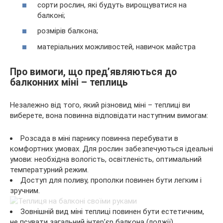
сорти рослин, які будуть вирощуватися на
балконі;
розмірів балкона;
матеріальних можливостей, навичок майстра
Про вимоги, що пред’являються до
балконних міні – теплиць
Незалежно від того, який різновид міні – теплиці ви
виберете, вона повинна відповідати наступним вимогам:
Розсада в міні парнику повинна перебувати в
комфортних умовах. Для рослин забезпечуються ідеальні
умови: необхідна вологість, освітленість, оптимальний
температурний режим.
Доступ для поливу, прополки повинен бути легким і
зручним.
Зовнішній вид міні теплиці повинен бути естетичним,
не псувати загальний інтер’єр балкона (лоджії).