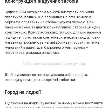
Конструкція з підручних засобів
Будівельним матеріалом можуть виступати звичайні
пластикові пляшки, що залишилися з літа. Їх можна
обрізати, поставити на стелаж, укрити плівкою. При
бажанні можна з’єднати кілька пляшок, створивши одну
конструкцію. Крім пластикових пляшок, для міні парників
підійдуть і пластикові контейнери, в яких в продуктових
магазинах пропонують напівфабрикати, торти, тістечка.
Непоганий варіант для балконного міні парника –
пластикова упаковка з-під яєць.
Щоб в упаковці не накопичувалася зайва волога,
всередину поміщають торф’яні таблетки.
Город на лоджії
Підвіконня на лоджії вузький? На ньому можна поставити