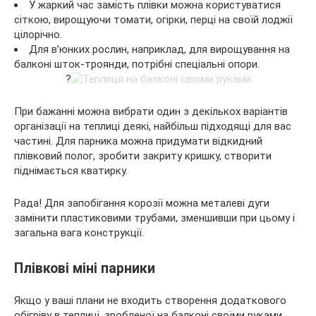
У жаркий час замість плівки можна користуватися
сіткою, вирощуючи томати, огірки, перці на своїй лоджії
цілорічно.
Для в’юнких рослин, наприклад, для вирощування на
балконі шток-троянди, потрібні спеціальні опори.
?
При бажанні можна вибрати один з декількох варіантів
організації на теплиці деякі, найбільш підходящі для вас
частині. Для парника можна придумати відкидний
плівковий полог, зробити закриту кришку, створити
піднімається кватирку.
Рада! Для запобігання корозії можна металеві дуги
замінити пластиковими трубами, зменшивши при цьому і
загальна вага конструкції.
Плівкові міні парники
Якщо у ваші плани не входить створення додаткового
обігріву в теплиці, зробленої на балконі своїми руками,