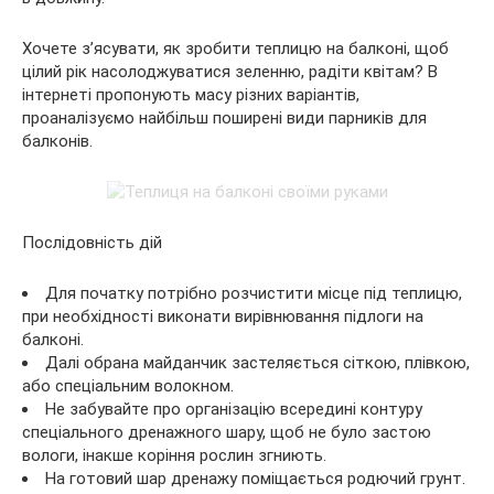
Хочете з’ясувати, як зробити теплицю на балконі, щоб
цілий рік насолоджуватися зеленню, радіти квітам? В
інтернеті пропонують масу різних варіантів,
проаналізуємо найбільш поширені види парників для
балконів.
Послідовність дій
Для початку потрібно розчистити місце під теплицю,
при необхідності виконати вирівнювання підлоги на
балконі.
Далі обрана майданчик застеляється сіткою, плівкою,
або спеціальним волокном.
Не забувайте про організацію всередині контуру
спеціального дренажного шару, щоб не було застою
вологи, інакше коріння рослин згниють.
На готовий шар дренажу поміщається родючий грунт.