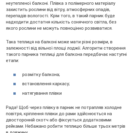
неутепленої балконі. Плівка з полімерного матеріалу
захистить рослини від вітру, атмосферних опадів,
перепадів вологості. Крім того, в такий парник буде
надходити достатня кількість сонячного світла, без
якого рослини не можуть повноцінно розвиватися.
Така теплиця на балконі може мати різні розміри, в
залежності від вільної площі лоджії. Алгоритм створення
такого парника теплиці для балкона передбачає наступні
етапи:
розмітку балкона;
встановлення каркасу;
натягування плівки
Рада! Щоб через плівку в парник не потрапляв холодне
повітря, кріплення плівки до рами здійснюється на
двосторонній скотч або фіксується додатковими
рейками. Небажано робити теплицю більше трьох метрів
в довжину.