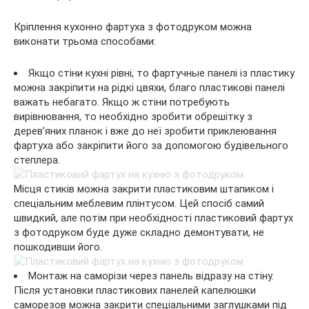
Кріплення кухонно фартуха з фотодруком можна
виконати трьома способами:
Якщо стіни кухні рівні, то фартучные панелі із пластику
можна закріпити на рідкі цвяхи, благо пластикові панелі
важать небагато. Якщо ж стіни потребують
вирівнювання, то необхідно зробити обрешітку з
дерев’яних планок і вже до неї зробити приклеювання
фартуха або закріпити його за допомогою будівельного
степлера.
Місця стиків можна закрити пластиковим штапиком і
спеціальним меблевим плінтусом. Цей спосіб самий
швидкий, але потім при необхідності пластиковий фартух
з фотодруком буде дуже складно демонтувати, не
пошкодивши його.
Монтаж на саморізи через панель відразу на стіну.
Після установки пластикових панелей капелюшки
саморезов можна закрити спеціальними заглушками під