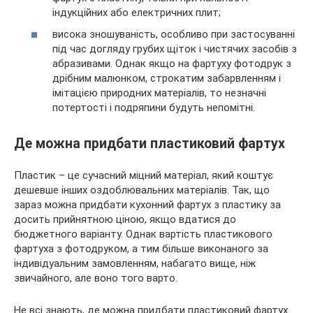
індукційних або електричних плит;
висока зношуваність, особливо при застосуванні
під час догляду грубих щіток і чистячих засобів з
абразивами. Однак якщо на фартуху фотодрук з
дрібним малюнком, строкатим забарвленням і
імітацією природних матеріалів, то незначні
потертості і подряпини будуть непомітні.
Де можна придбати пластиковий фартух
Пластик – це сучасний міцний матеріал, який коштує
дешевше інших оздоблювальних матеріалів. Так, що
зараз можна придбати кухонний фартух з пластику за
досить прийнятною ціною, якщо вдатися до
бюджетного варіанту. Однак вартість пластикового
фартуха з фотодруком, а тим більше виконаного за
індивідуальним замовленням, набагато вище, ніж
звичайного, але воно того варто.
Не всі знають, де можна придбати пластиковий фартух