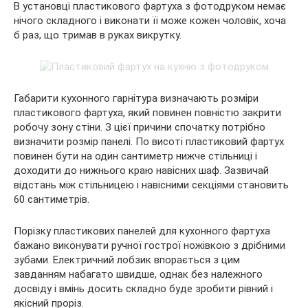
В установці пластикового фартуха з фотодруком немає
нічого складного і виконати її може кожен чоловік, хоча
б раз, що тримав в руках викрутку.
Габарити кухонного гарнітура визначають розміри
пластикового фартуха, який повинен повністю закрити
робочу зону стіни. З цієї причини спочатку потрібно
визначити розмір панелі. По висоті пластиковий фартух
повинен бути на один сантиметр нижче стільниці і
доходити до нижнього краю навісних шаф. Зазвичай
відстань між стільницею і навісними секціями становить
60 сантиметрів.
Порізку пластикових панелей для кухонного фартуха
бажано виконувати ручної гострої ножівкою з дрібними
зубами. Електричний лобзик впорається з цим
завданням набагато швидше, однак без належного
досвіду і вмінь досить складно буде зробити рівний і
якісний проріз.