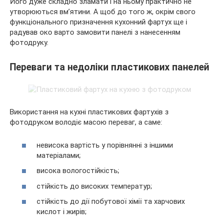
Його дуже складно зламати і на ньому практично не
утворюються вм’ятини. А щоб до того ж, окрім свого
функціонального призначення кухонний фартух ще і
радував око варто замовити панелі з нанесенням
фотодруку.
Переваги та недоліки пластикових панелей
Використання на кухні пластикових фартухів з
фотодруком володіє масою переваг, а саме:
невисока вартість у порівнянні з іншими
матеріалами;
висока вологостійкість;
стійкість до високих температур;
стійкість до дії побутової хімії та харчових
кислот і жирів;