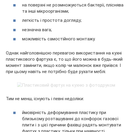
на поверхні не розмножуються бактерії, пліснява
та інші мікроорганізми;
легкість і простота догляду;
незначна вага;
можливість самостійного монтажу.
Однак найголовнішою перевагою використання на кухні
пластикового фартуха є, то що його можна в будь-який
момент замінити, якщо колір чи малюнок вже приївся. І
при цьому навіть не потрібно буде рухати меблі.
Тим не менш, існують і певні недоліки:
ймовірність деформування пластику при
близькому розташуванні до конфорок газової
плити і з цієї причини фахівці радять монтувати
фартух з пластику, тільки при наявності