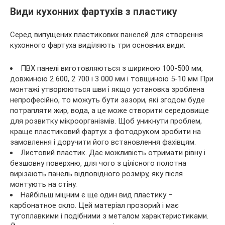
Види кухонних фартухів з пластику
Серед випущених пластикових панелей для створення
кухонного фартуха виділяють три основних види:
ПВХ панелі виготовляються з шириною 100-500 мм,
довжиною 2 600, 2 700 і 3 000 мм і товщиною 5-10 мм При
монтажі утворюються шви і якщо установка зроблена
непрофесійно, то можуть бути зазори, які згодом буде
потрапляти жир, вода, а це може створити середовище
для розвитку мікроорганізмів. Щоб уникнути проблем,
краще пластиковий фартух з фотодруком зробити на
замовлення і доручити його встановлення фахівцям.
Листовий пластик. Дає можливість отримати рівну і
безшовну поверхню, для чого з цілісного полотна
вирізають панель відповідного розміру, яку після
монтують на стіну.
Найбільш міцним є ще один вид пластику –
карбонатное скло. Цей матеріал прозорий і має
тугоплавкими і подібними з металом характеристиками.