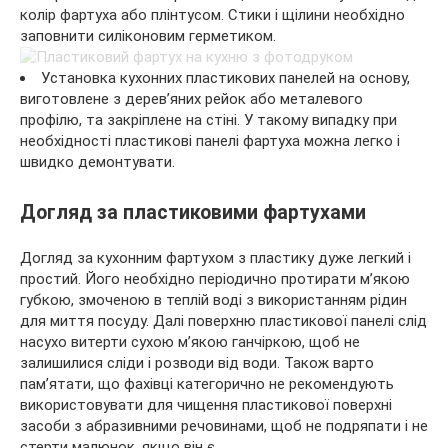
колір фартуха або плінтусом. Стики і щілини необхідно
заповнити силіконовим герметиком.
Установка кухонних пластикових панелей на основу,
виготовлене з дерев’яних рейок або металевого
профілю, та закріплене на стіні. У такому випадку при
необхідності пластикові панелі фартуха можна легко і
швидко демонтувати.
Догляд за пластиковими фартухами
Догляд за кухонним фартухом з пластику дуже легкий і
простий. Його необхідно періодично протирати м’якою
губкою, змоченою в теплій воді з використанням рідин
для миття посуду. Далі поверхню пластикової панелі слід
насухо витерти сухою м’якою ганчіркою, щоб не
залишилися сліди і розводи від води. Також варто
пам’ятати, що фахівці категорично не рекомендують
використовувати для чищення пластикової поверхні
засоби з абразивними речовинами, щоб не подряпати і не
стерти малюнок, якщо він є.