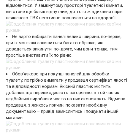
відмовитися. У замкнутому просторі туалетної кімнати,
він стане ще більш відчутним, до того ж вдихання парів
неякісного ПВХ негативно позначається на здоров’ї.
Не варто вибирати панелі великої ширини, по-перше,
при їх монтажі залишиться багато обрізків, які
доведеться викинути, по-друге, чим вони тонше, тим
простіше виставити їх по рівню.
Обов’язково при покупці панелей для обробки
туалету, потрібно вимагати у продавця сертифікат якості
та відповідності нормам. Якісний пластик містить
добавки, що перешкоджають загорянню, в той час як
недбайливі виробники часто на них економлять. Відмова
продавця, з якихось причин, показати необхідну
документацію – привід замислитись і пошукати інший
магазин.