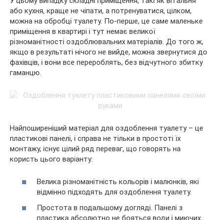
У цьому випадку складні приміщення, такі як вітальня
або кухня, краще не чіпати, а потренуватися, цілком,
можна на обробці туалету. По-перше, це саме маленьке
приміщення в квартирі і тут немає великої
різноманітності оздоблювальних матеріалів. До того ж,
якщо в результаті нічого не вийде, можна звернутися до
фахівців, і вони все перероблять, без відчутного збитку
гаманцю.
Найпоширеніший матеріал для оздоблення туалету – це
пластикові панелі, і справа не тільки в простоті їх
монтажу, існує цілий ряд переваг, що говорять на
користь цього варіанту:
Велика різноманітність кольорів і малюнків, які
відмінно підходять для оздоблення туалету.
Простота в подальшому догляді. Панелі з
пластика абсолютно не бояться води і миючих