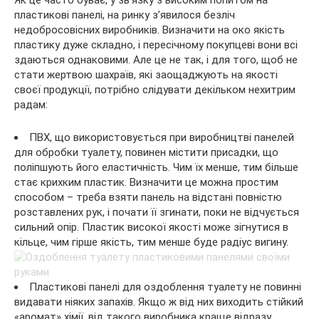
пластикові панелі, на ринку з’явилося безліч
недобросовісних виробників. Визначити на око якість
пластику дуже складно, і пересічному покупцеві вони всі
здаються однаковими. Але це не так, і для того, щоб не
стати жертвою шахраїв, які заощаджують на якості
своєї продукції, потрібно слідувати декільком нехитрим
радам:
ПВХ, що використовується при виробництві панелей
для обробки туалету, повинен містити присадки, що
поліпшують його еластичність. Чим їх менше, тим більше
стає крихким пластик. Визначити це можна простим
способом – треба взяти панель на відстані повністю
розставлених рук, і почати її згинати, поки не відчується
сильний опір. Пластик високої якості може зігнутися в
кільце, чим гірше якість, тим менше буде радіус вигину.
Пластикові панелі для оздоблення туалету не повинні
видавати ніяких запахів. Якщо ж від них виходить стійкий
«аромат» хімії, від такого виробника краще відразу