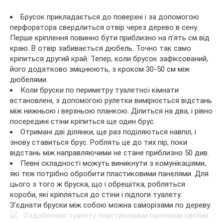
Брусок прикладається до поверхні і за допомогою
перфоратора свердлиться отвір через дерево в сену.
Перше кріплення повинно бути приблизно на п’ять см від
краю. В отвір забивається дюбель. Точно так само
кріпиться другий край. Тепер, коли брусок зафіксований,
його додатково зміцнюють, з кроком 30-50 см між
дюбелями.
Коли бруски по периметру туалетної кімнати
встановлені, з допомогою рулетки вимірюється відстань
між нижньою і верхньою планкою. Ділиться на два, і рівно
посередині стіни кріпиться ще один брус.
Отримані дві ділянки, ще раз поділяються навпіл, і
знову ставиться брус. Роблять це до тих пір, поки
відстань між направляючими не стане приблизно 50 див.
Певні складності можуть виникнути з комунікаціями,
які теж потрібно обробити пластиковими панелями. Для
цього з того ж бруска, що і обрешітка, робляться
короби, які кріпляться до стіни і підлоги туалету.
З’єднати бруски між собою можна саморізами по дереву.