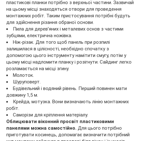
пластикові планки потрібно з верхньої частини. Зазвичай
на цьому місці знаходяться отвори для проведення
монтажних робіт. Таким пристосування потрібні будуть
для здійснення різання обраної основи.
Пила для дерев’яних і металевих основ з частими
зубцями, електрична ножівка.
Ніж-різак. Для того щоб панель при розпилі
залишилася в цілісності, необхідно спочатку з
допомогою цього інструменту намітити смугу, потім у
цьому місці надломити планку і розігнути. Сайдинг легко
розламається на місці згину.
Молоток.
Шуруповерт.
Будівельний і водяний рівень. Перший повинен мати
довжину 1,5 м.
Крейда, мотузка. Вони визначають лінію монтажних
робіт.
Саморізи для кріплення матеріалу.
Облицювати віконний просвіт пластиковими
панелями можна самостійно.
Для цього потрібно
приготувати косинець, допомагає визначити потрібний