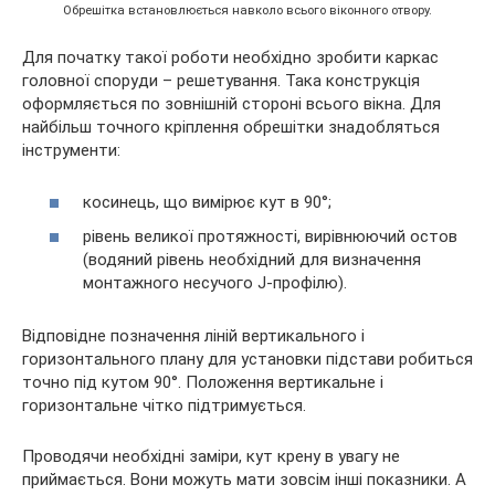
Обрешітка встановлюється навколо всього віконного отвору.
Для початку такої роботи необхідно зробити каркас
головної споруди – решетування. Така конструкція
оформляється по зовнішній стороні всього вікна. Для
найбільш точного кріплення обрешітки знадобляться
інструменти:
косинець, що вимірює кут в 90°;
рівень великої протяжності, вирівнюючий остов
(водяний рівень необхідний для визначення
монтажного несучого J-профілю).
Відповідне позначення ліній вертикального і
горизонтального плану для установки підстави робиться
точно під кутом 90°. Положення вертикальне і
горизонтальне чітко підтримується.
Проводячи необхідні заміри, кут крену в увагу не
приймається. Вони можуть мати зовсім інші показники. А