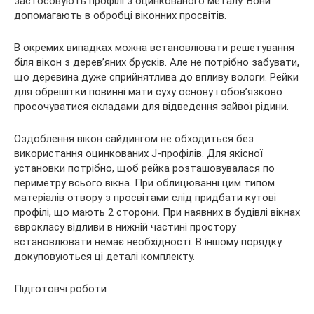
застосовують профілі з оцинкованого металу. Вони
допомагають в обробці віконних просвітів.
В окремих випадках можна встановлювати решетування
біля вікон з дерев’яних брусків. Але не потрібно забувати,
що деревина дуже сприйнятлива до впливу вологи. Рейки
для обрешітки повинні мати суху основу і обов’язково
просочуватися складами для відведення зайвої рідини.
Оздоблення вікон сайдингом не обходиться без
використання оцинкованих J-профілів. Для якісної
установки потрібно, щоб рейка розташовувалася по
периметру всього вікна. При облицюванні цим типом
матеріалів отвору з просвітами слід придбати кутові
профілі, що мають 2 сторони. При наявних в будівлі вікнах
єврокласу відливи в нижній частині простору
встановлювати немає необхідності. В іншому порядку
докуповуються ці деталі комплекту.
Підготовчі роботи