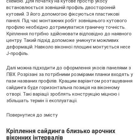
схемою. Для початку на кутове простір укосу
встановлюється зовнішній профіль двосторонній
кутовий. З його допомогою фіксуються пластикові
панелі. Під час монтажних робіт зовнішнього кутового
профілю необхідно дотримуватися граничну точність.
Кріплення потрібно здійснювати відповідно до наявного
центру. Такий підхід допоможе уникнути можливих
деформацій. Навколо віконної площині монтується несе
J-профіль.
Далі можна підходити до оформлення укосів панелями з
ПВХ. Розрізані за потрібними розмірами планки входять у
пази названих профілів. Кращим варіантом розташування
сайдинга буде горизонтальна позиція на віконному
отворі. Такі варіації зроблять конструкцію міцною і
збільшать термін її експлуатації.
Повернутися до змісту
Кріплення сайдинга близько арочних
віконних інтервалів