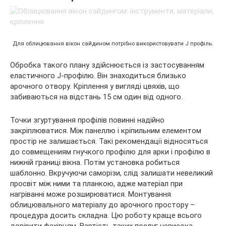
Для облицювання вікон сайдином потрібно використовувати J профіль.
Обробка такого плану здійснюється із застосуванням
еластичного J-профілю. Він знаходиться близько
арочного отвору. Кріплення у вигляді цвяхів, що
забиваються на відстань 15 см один від одного.
Точки згуртування профілів повинні надійно
закріплюватися. Між панеллю і кріпильним елементом
простір не залишається. Такі рекомендації відносяться
до совмещениям гнучкого профілю для арки і профілю в
нижній границі вікна. Потім установка робиться
шаблонно. Вкручуючи саморізи, слід залишати невеликий
просвіт між ними та планкою, адже матеріал при
нагріванні може розширюватися. Монтування
облицювального матеріалу до арочного простору –
процедура досить складна. Цю роботу краще всього