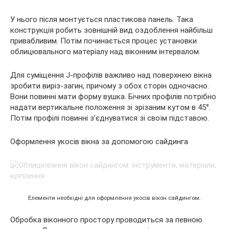
У нього після монтується пластикова панель. Така
конструкція робить зовнішній вид оздоблення найбільш
привабливим. Потім починається процес установки
облицювального матеріалу над віконним інтервалом.
Для суміщення J-профілів важливо над поверхнею вікна
зробити виріз-загин, причому з обох сторін одночасно.
Вони повинні мати форму вушка. Бічних профілів потрібно
надати вертикальне положення зі зрізаним кутом в 45°.
Потім профілі повинні з’єднуватися зі своїм підставою.
Оформлення укосів вікна за допомогою сайдинга
Елементи необхідні для оформлення укосів вікон сайдингом.
Обробка віконного простору проводиться за певною