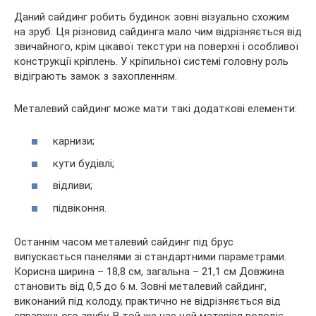
Даний сайдинг робить будинок зовні візуально схожим
на зруб. Ця різновид сайдинга мало чим відрізняється від
звичайного, крім цікавої текстури на поверхні і особливої
конструкції кріплень. У кріпильної системі головну роль
відіграють замок з захопленням.
Металевий сайдинг може мати такі додаткові елементи:
карнизи;
кути будівлі;
відливи;
підвіконня.
Останнім часом металевий сайдинг під брус
випускається панелями зі стандартними параметрами.
Корисна ширина – 18,8 см, загальна – 21,1 см Довжина
становить від 0,5 до 6 м. Зовні металевий сайдинг,
виконаний під колоду, практично не відрізняється від
справжнього зрубу. В той же час цей матеріал володіє