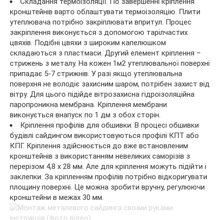
Складання термоізоляції. По завершенні кріплення
кронштейнів варто облаштувати термоізоляцію. Плити
утеплювача потрібно закріплювати впритул. Процес
закріплення виконується з допомогою тарілчастих
цвяхів. Подібні цвяхи з широким капелюшком
складаються з пластмаси. Другий елемент кріплення –
стрижень з металу. На кожен 1м2 утеплювальної поверхні
припадає 5-7 стрижнів. У разі якщо утеплювальна
поверхня не володіє захисним шаром, потрібен захист від
вітру. Для цього підійде вітрозахисна гідроізоляційна
паропроникна мембрана. Кріплення мембрани
виконується внапуск по 1 дм з обох сторін.
Кріплення профілів для обшивки. В процесі обшивки
будівлі сайдингом використовуються профілі КПТ або
КПГ. Кріплення здійснюється до вже встановленим
кронштейнів з використанням невеликих саморізів з
перерізом 4,8 х 28 мм. Але для кріплення можуть підійти і
заклепки. За кріпленням профілів потрібно відкоригувати
площину поверхні. Це можна зробити вручну, регулюючи
кронштейни в межах 30 мм.