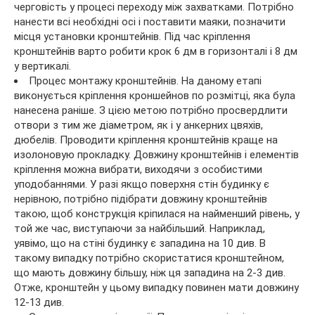
черговість у процесі переходу між захватками. Потрібно
нанести всі необхідні осі і поставити маяки, позначити
місця установки кронштейнів. Під час кріплення
кронштейнів варто робити крок 6 дм в горизонталі і 8 дм
у вертикалі.
Процес монтажу кронштейнів. На даному етапі
виконується кріплення кроншейнов по розмітці, яка була
нанесена раніше. З цією метою потрібно просвердлити
отвори з тим же діаметром, як і у анкерних цвяхів,
дюбелів. Проводити кріплення кронштейнів краще на
изолоновую прокладку. Довжину кронштейнів і елементів
кріплення можна вибрати, виходячи з особистими
уподобаннями. У разі якщо поверхня стін будинку є
нерівною, потрібно підібрати довжину кронштейнів
такою, щоб конструкція кріпилася на найменший рівень, у
той же час, виступаючи за найбільший. Наприклад,
уявімо, що на стіні будинку є западина на 10 див. В
такому випадку потрібно скористатися кронштейном,
що мають довжину більшу, ніж ця западина на 2-3 див.
Отже, кронштейн у цьому випадку повинен мати довжину
12-13 див.