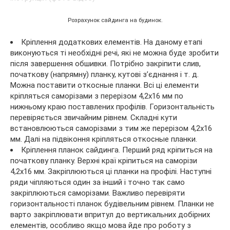
Розрахунок сайдинга на будинок.
Кріплення додаткових елементів. На даному етапі
виконуються ті необхідні речі, які не можна буде зробити
після завершення обшивки. Потрібно закріпити слив,
початкову (напрямну) планку, кутові з’єднання і т. д.
Можна поставити откосные планки. Всі ці елементи
кріпляться саморізами з перерізом 4,2х16 мм по
нижньому краю поставлених профілів. Горизонтальність
перевіряється звичайним рівнем. Складні кути
встановлюються саморізами з тим же перерізом 4,2х16
мм. Далі на підвіконня кріпляться откосные планки.
Кріплення планок сайдинга. Перший ряд кріпиться на
початкову планку. Верхні краї кріпиться на саморізи
4,2х16 мм. Закріплюються ці планки на профілі. Наступні
ряди чіпляються один за інший і точно так само
закріплюються саморізами. Важливо перевіряти
горизонтальності планок будівельним рівнем. Планки не
варто закріплювати впритул до вертикальних добірних
елементів, особливо якщо мова йде про роботу з