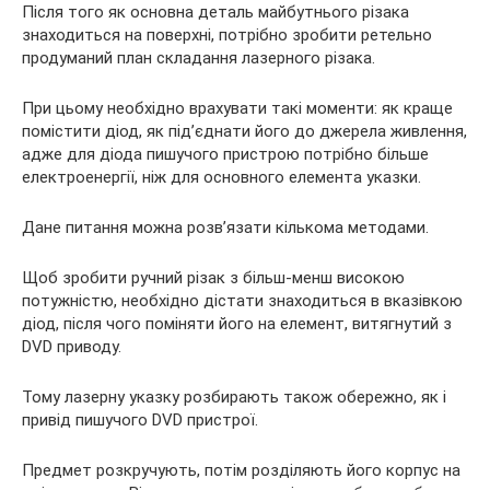
Після того як основна деталь майбутнього різака
знаходиться на поверхні, потрібно зробити ретельно
продуманий план складання лазерного різака.
При цьому необхідно врахувати такі моменти: як краще
помістити діод, як під’єднати його до джерела живлення,
адже для діода пишучого пристрою потрібно більше
електроенергії, ніж для основного елемента указки.
Дане питання можна розв’язати кількома методами.
Щоб зробити ручний різак з більш-менш високою
потужністю, необхідно дістати знаходиться в вказівкою
діод, після чого поміняти його на елемент, витягнутий з
DVD приводу.
Тому лазерну указку розбирають також обережно, як і
привід пишучого DVD пристрої.
Предмет розкручують, потім розділяють його корпус на