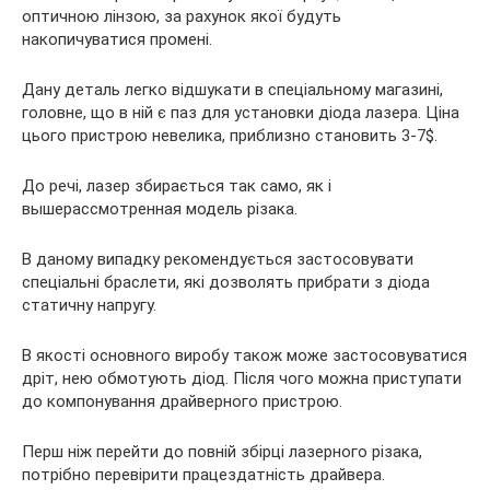
оптичною лінзою, за рахунок якої будуть
накопичуватися промені.
Дану деталь легко відшукати в спеціальному магазині,
головне, що в ній є паз для установки діода лазера. Ціна
цього пристрою невелика, приблизно становить 3-7$.
До речі, лазер збирається так само, як і
вышерассмотренная модель різака.
В даному випадку рекомендується застосовувати
спеціальні браслети, які дозволять прибрати з діода
статичну напругу.
В якості основного виробу також може застосовуватися
дріт, нею обмотують діод. Після чого можна приступати
до компонування драйверного пристрою.
Перш ніж перейти до повній збірці лазерного різака,
потрібно перевірити працездатність драйвера.