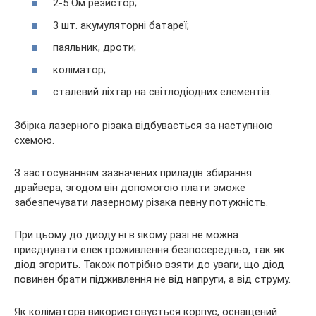
2-5 Ом резистор;
3 шт. акумуляторні батареї;
паяльник, дроти;
коліматор;
сталевий ліхтар на світлодіодних елементів.
Збірка лазерного різака відбувається за наступною
схемою.
З застосуванням зазначених приладів збирання
драйвера, згодом він допомогою плати зможе
забезпечувати лазерному різака певну потужність.
При цьому до диоду ні в якому разі не можна
приєднувати електроживлення безпосередньо, так як
діод згорить. Також потрібно взяти до уваги, що діод
повинен брати підживлення не від напруги, а від струму.
Як коліматора використовується корпус, оснащений