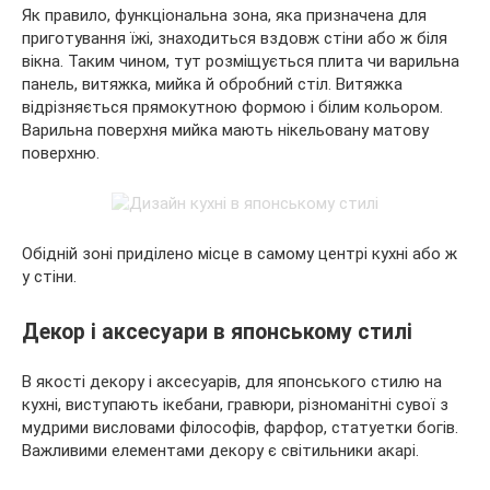
Як правило, функціональна зона, яка призначена для
приготування їжі, знаходиться вздовж стіни або ж біля
вікна. Таким чином, тут розміщується плита чи варильна
панель, витяжка, мийка й обробний стіл. Витяжка
відрізняється прямокутною формою і білим кольором.
Варильна поверхня мийка мають нікельовану матову
поверхню.
Обідній зоні приділено місце в самому центрі кухні або ж
у стіни.
Декор і аксесуари в японському стилі
В якості декору і аксесуарів, для японського стилю на
кухні, виступають ікебани, гравюри, різноманітні сувої з
мудрими висловами філософів, фарфор, статуетки богів.
Важливими елементами декору є світильники акарі.