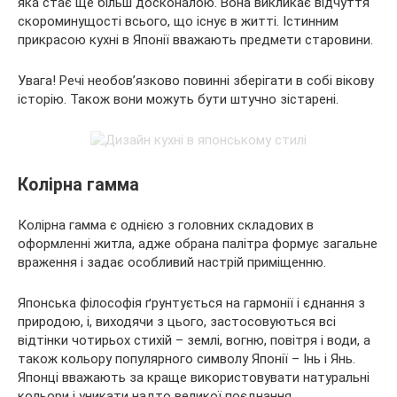
яка стає ще більш досконалою. Вона викликає відчуття
скороминущості всього, що існує в житті. Істинним
прикрасою кухні в Японії вважають предмети старовини.
Увага! Речі необов’язково повинні зберігати в собі вікову
історію. Також вони можуть бути штучно зістарені.
Колірна гамма
Колірна гамма є однією з головних складових в
оформленні житла, адже обрана палітра формує загальне
враження і задає особливий настрій приміщенню.
Японська філософія ґрунтується на гармонії і єднання з
природою, і, виходячи з цього, застосовуються всі
відтінки чотирьох стихій – землі, вогню, повітря і води, а
також кольору популярного символу Японії – Інь і Янь.
Японці вважають за краще використовувати натуральні
кольори і уникати надто великої поєднання