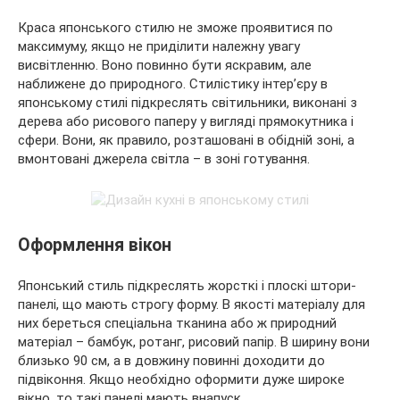
Краса японського стилю не зможе проявитися по
максимуму, якщо не приділити належну увагу
висвітленню. Воно повинно бути яскравим, але
наближене до природного. Стилістику інтер’єру в
японському стилі підкреслять світильники, виконані з
дерева або рисового паперу у вигляді прямокутника і
сфери. Вони, як правило, розташовані в обідній зоні, а
вмонтовані джерела світла – в зоні готування.
Оформлення вікон
Японський стиль підкреслять жорсткі і плоскі штори-
панелі, що мають строгу форму. В якості матеріалу для
них береться спеціальна тканина або ж природний
матеріал – бамбук, ротанг, рисовий папір. В ширину вони
близько 90 см, а в довжину повинні доходити до
підвіконня. Якщо необхідно оформити дуже широке
вікно, то такі панелі мають внапуск.