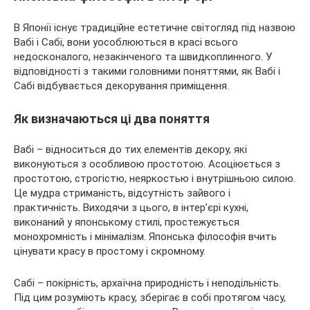
В Японії існує традиційне естетичне світогляд під назвою
Вабі і Сабі, вони уособлюються в красі всього
недосконалого, незакінченого та швидкоплинного. У
відповідності з такими головними поняттями, як Вабі і
Сабі відбувається декорування приміщення.
Як визначаються ці два поняття
Вабі – відноситься до тих елементів декору, які
виконуються з особливою простотою. Асоціюється з
простотою, строгістю, неяркостью і внутрішньою силою.
Це мудра стриманість, відсутність зайвого і
практичність. Виходячи з цього, в інтер’єрі кухні,
виконаний у японському стилі, простежується
монохромність і мінімалізм. Японська філософія вчить
цінувати красу в простому і скромному.
Сабі – покірність, архаїчна природність і неподільність.
Під цим розуміють красу, зберігає в собі протягом часу,