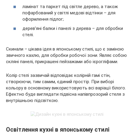
ламінат та паркет під світле дерево, а також
пофарбований у світлі медові відтінки – для
оформлення підлог;
дерев’яні балки і панелі з дерева – для обробки
стелі.
Скинали – цікава ідея в японському стилі, що є заміною
звичного кахлю, для обробки робочої зони. Являє собою
скляні панелі, прикрашені пейзажами або ієрогліфами.
Колір стелі зазвичай відповідає колірній гамі стін,
створюючи, тим самим, єдиний простір. При виборі
кольору в основному використовують всі варіації білого.
Ефектно буде виглядати підвісна напівпрозорий стеля з
внутрішньою підсвіткою.
Освітлення кухні в японському стилі