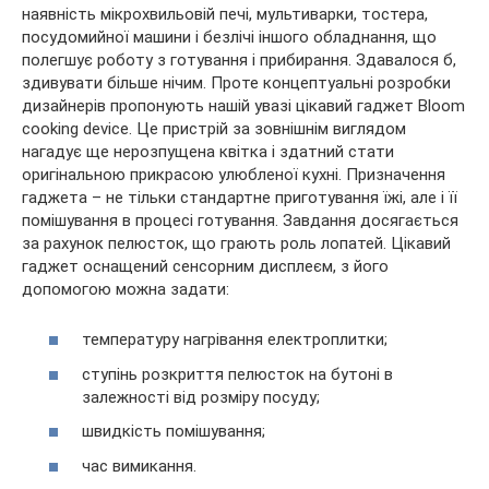
наявність мікрохвильовій печі, мультиварки, тостера,
посудомийної машини і безлічі іншого обладнання, що
полегшує роботу з готування і прибирання. Здавалося б,
здивувати більше нічим. Проте концептуальні розробки
дизайнерів пропонують нашій увазі цікавий гаджет Bloom
cooking device. Це пристрій за зовнішнім виглядом
нагадує ще нерозпущена квітка і здатний стати
оригінальною прикрасою улюбленої кухні. Призначення
гаджета – не тільки стандартне приготування їжі, але і її
помішування в процесі готування. Завдання досягається
за рахунок пелюсток, що грають роль лопатей. Цікавий
гаджет оснащений сенсорним дисплеєм, з його
допомогою можна задати:
температуру нагрівання електроплитки;
ступінь розкриття пелюсток на бутоні в
залежності від розміру посуду;
швидкість помішування;
час вимикання.