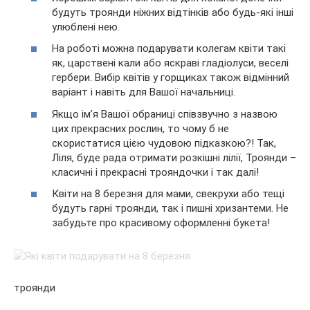
будуть троянди ніжних відтінків або будь-які інші
улюблені нею.
На роботі можна подарувати колегам квіти такі
як, царствені кали або яскраві гладіолуси, веселі
гербери. Вибір квітів у горщиках також відмінний
варіант і навіть для Вашої начальниці.
Якщо ім’я Вашої обраниці співзвучно з назвою
цих прекрасних рослин, то чому б не
скористатися цією чудовою підказкою?! Так,
Ліля, буде рада отримати розкішні лілії, Троянди –
класичні і прекрасні трояндочки і так далі!
Квіти на 8 березня для мами, свекрухи або тещі
будуть гарні троянди, так і пишні хризантеми. Не
забудьте про красивому оформленні букета!
троянди