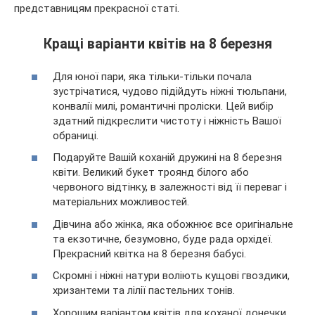
представницям прекрасної статі.
Кращі варіанти квітів на 8 березня
Для юної пари, яка тільки-тільки почала
зустрічатися, чудово підійдуть ніжні тюльпани,
конвалії милі, романтичні проліски. Цей вибір
здатний підкреслити чистоту і ніжність Вашої
обраниці.
Подаруйте Вашій коханій дружині на 8 березня
квіти. Великий букет троянд білого або
червоного відтінку, в залежності від її переваг і
матеріальних можливостей.
Дівчина або жінка, яка обожнює все оригінальне
та екзотичне, безумовно, буде рада орхідеї.
Прекрасний квітка на 8 березня бабусі.
Скромні і ніжні натури воліють кущові гвоздики,
хризантеми та лілії пастельних тонів.
Хорошим варіантом квітів для коханої донечки