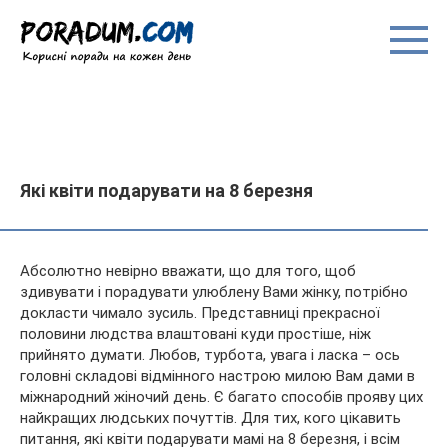
Перейти
до
вмісту
Які квіти подарувати на 8 березня
Абсолютно невірно вважати, що для того, щоб
здивувати і порадувати улюблену Вами жінку, потрібно
докласти чимало зусиль. Представниці прекрасної
половини людства влаштовані куди простіше, ніж
прийнято думати. Любов, турбота, увага і ласка – ось
головні складові
відмінного настрою милою Вам дами в
міжнародний жіночий день. Є багато способів прояву цих
найкращих людських почуттів. Для тих, кого цікавить
питання, які квіти подарувати мамі на 8 березня, і всім