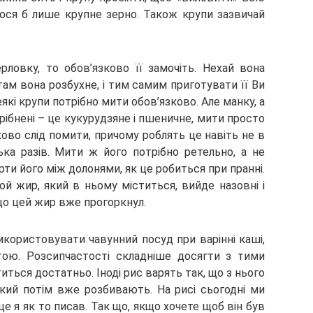
лося б лише крупне зерно. Також крупи зазвичай
рловку, то обов’язково її замочіть. Нехай вона
 там вона розбухне, і тим самим приготувати її Ви
і крупи потрібно мити обов’язково. Але манку, а
рібнені – це кукурудзяне і пшеничне, мити просто
ово слід помити, причому роблять це навіть не в
лька разів. Мити ж його потрібно ретельно, а не
ти його між долонями, як це робиться при пранні.
й жир, який в ньому міститься, вийде назовні і
кщо цей жир вже прогоркнул.
користовувати чавунний посуд при варінні каші,
ою. Розсипчастості складніше досягти з тими
иться достатньо. Іноді рис варять так, що з нього
який потім вже розбивають. На рисі сьогодні ми
це я як то писав. Так що, якщо хочете щоб він був