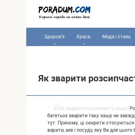
Перейти
до
вмісту
Здоров’я
Краса
Мода і стиль
Як зварити розсипчас
Р
багатьох зварити таку кашу не завжди 
тут. Причому, ці секрети стосуються 
варити, але і посуду, яку Ви для цього