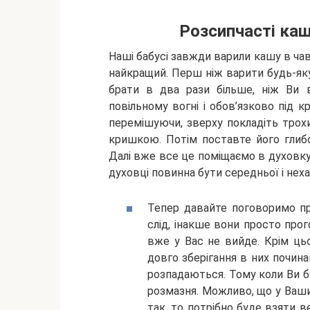
Розсипчасті каш
Наші бабусі завжди варили кашу в чав
найкращий. Перш ніж варити будь-яку 
брати в два рази більше, ніж Ви в
повільному вогні і обов’язково під к
перемішуючи, зверху покладіть трох
кришкою. Потім поставте його глибо
Далі вже все це поміщаємо в духовку
духовці повинна бути середньої і нех
Тепер давайте поговоримо про
слід, інакше вони просто прог
вже у Вас не вийде. Крім цьо
довго зберігання в них почина
розпадаються. Тому коли Ви б
розмазня. Можливо, що у Ваших
так, то потрібно буде взяти в