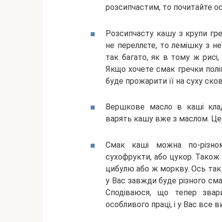
розсипчастим, то почитайте ос
Розсипчасту кашу з крупи гр
не переллєте, то лемішку з н
так багато, як в тому ж рисі
Якщо хочете смак гречки поліп
буде прожарити її на суху ско
Вершкове масло в каші кладу
варять кашу вже з маслом. Це
Смак каші можна по-різно
сухофрукти, або цукор. Також
цибулю або ж моркву. Ось так
у Вас завжди буде різного сма
Сподіваюся, що тепер зва
особливого праці, і у Вас все в