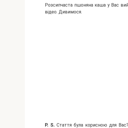
Розсипчаста пшоняна каша у Вас вий
відео. Дивимося.
P. S.
Стаття була корисною для Вас? 