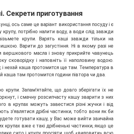
і. Секрети приготування
унці, ось саме це варіант використання посуду і є
крупу, потрібно налити воду, а води слід завжди
ізьмете крупи. Варять каші завжди тільки на
ришкою. Варити до загустіння. Ні в якому разі не
и вершкового масла і знову прикрийте чавунець
ку сковорідку і наповніть її наполовину водою.
, і нехай каша протомится ще там. Температура в
ай каша там протомится години півтора чи два.
 крупи. Запам’ятайте, що довго зберігати їх не
оркнут, і смачну розсипчасту кашу зварити з них
го в крупах можуть завестися різні жучки і від
ють з’являтися дрібні частинки, тобто вони як би
удете готувати кашу, у Вас може вийти звичайна
 крупах вже є такі дрібненькі частинки, якщо це
елике сито і крупу просіяти, щоб «виловити» всю