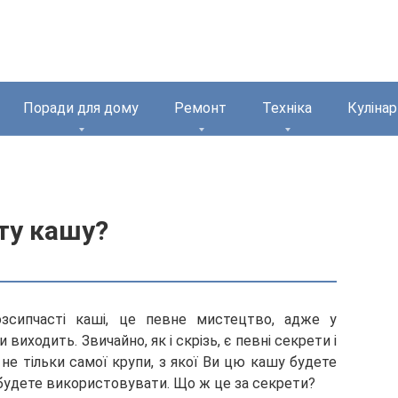
Поради для дому
Ремонт
Техніка
Кулінар
ту кашу?
озсипчасті каші, це певне мистецтво, адже у
виходить. Звичайно, як і скрізь, є певні секрети і
не тільки самої крупи, з якої Ви цю кашу будете
 будете
використовувати. Що ж це за секрети?