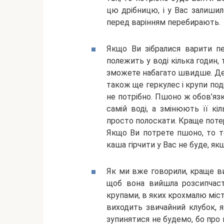
цю дрібницю, і у Вас залиши
перед варінням перебирають.
Якщо Ви зібралися варити пе
полежить у воді кілька годин,
зможете набагато швидше. Деяк
також ще геркулес і крупи под
не потрібно. Пшоно ж обов’язк
самій воді, а змінюють її кі
просто полоскати. Краще потер
Якщо Ви потрете пшоно, то то
каша гірчити у Вас не буде, я
Як ми вже говорили, краще ви
щоб вона вийшла розсипчаст
крупами, в яких крохмалю міст
виходить звичайний клубок, 
зупинятися не будемо, бо про 