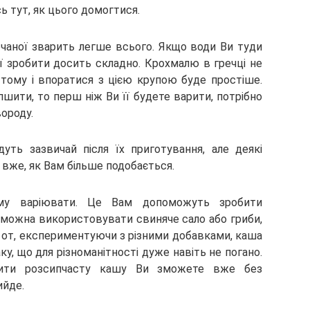
ь тут, як цього домогтися.
ечаної зварить легше всього. Якщо води Ви туди
еї зробити досить складно. Крохмалю в гречці не
, тому і впоратися з цією крупою буде простіше.
шити, то перш ніж Ви її будете варити, потрібно
вороду.
ть зазвичай після їх приготування, але деякі
 вже, як Вам більше подобається.
му варіювати. Це Вам допоможуть зробити
 можна використовувати свиняче сало або гриби,
 от, експериментуючи з різними добавками, каша
ку, що для різноманітності дуже навіть не погано.
рити розсипчасту кашу Ви зможете вже без
ийде.