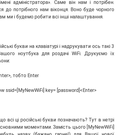
ені адміністратора». Саме він нам і потрібен.
ся до потрібного нам віконця. Воно буде чорного
ам ми і будемо робити всі інші налаштування.
йські букви на клавіатурі і надрукувати ось такі 3
ашого ноутбука для роздачі WiFi. Друкуємо їх
вони:
nter>, тобто Enter
ow ssid=[MyNewWiFi] key= [password]<Enter>
що всі ці російські букви позначають? Тут в нетрі
основними моментами. Замість цього [MyNewWiFi]
ебудь назву (бажано гарне!) для Вашої нової