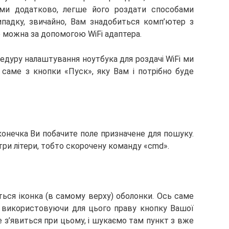
ми додатково, легше його роздати способами
ипадку, звичайно, Вам знадобиться комп’ютер з
 можна за допомогою WiFi адаптера.
дуру налаштування ноутбука для роздачі WiFi ми
саме з кнопки «Пуск», яку Вам і потрібно буде
іконечка Ви побачите поле призначене для пошуку.
ри літери, тобто скорочену команду «cmd».
ляться іконка (в самому верху) оболонки. Ось саме
, використовуючи для цього праву кнопку Вашої
 з’явиться при цьому, і шукаємо там пункт з вже