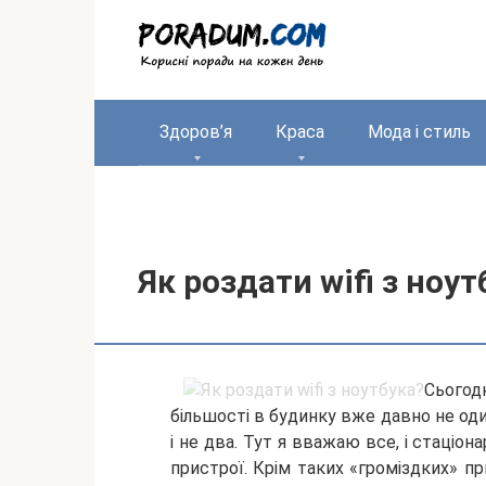
Перейти
до
вмісту
Здоров’я
Краса
Мода і стиль
Як роздати wifi з ноут
Сьогод
більшості в будинку вже давно не оди
і не два. Тут я вважаю все, і стаціона
пристрої. Крім таких «громіздких» пр