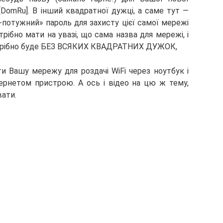
[DomRu]. В інший квадратної дужці, а саме тут —
-потужний» пароль для захисту цієї самої мережі
трібно мати на увазі, що сама назва для мережі, і
потрібно буде БЕЗ ВСЯКИХ КВАДРАТНИХ ДУЖОК,
и Вашу мережу для роздачі WiFi через ноутбук і
нтернетом пристрою. А ось і відео на цю ж тему,
ати.