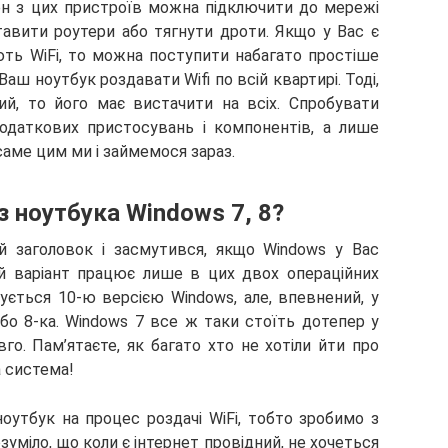
ен з цих пристроїв можна підключити до мережі
тавити роутери або тягнути дроти. Якщо у Вас є
ють WiFi, то можна поступити набагато простіше
Ваш ноутбук роздавати Wifi по всій квартирі. Тоді,
й, то його має вистачити на всіх. Спробувати
одаткових пристосувань і компонентів, а лише
аме цим ми і займемося зараз.
 з ноутбука Windows 7, 8?
й заголовок і засмутився, якщо Windows у Вас
й варіант працює лише в цих двох операційних
ється 10-ю версією Windows, але, впевнений, у
або 8-ка. Windows 7 все ж таки стоїть дотепер у
го. Пам’ятаєте, як багато хто не хотіли йти про
а система!
утбук на процес роздачі WiFi, тобто зробимо з
зуміло, що коли є інтернет провідний, не хочеться