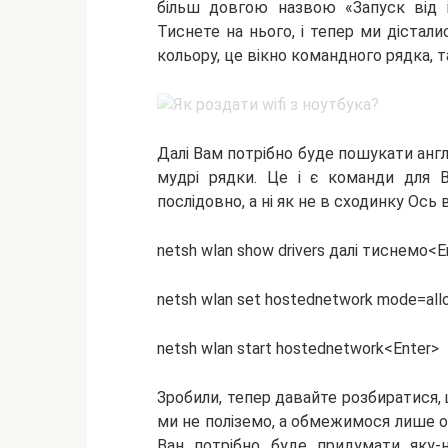
більш довгою назвою «Запуск від ім
Тиснете на нього, і тепер ми дістали
кольору, це вікно командного рядка, т
Далі Вам потрібно буде пошукати англі
мудрі рядки. Це і є команди для В
послідовно, а ні як не в сходинку Ось 
netsh wlan show drivers далі тиснемо<E
netsh wlan set hostednetwork mode=all
netsh wlan start hostednetwork<Enter>
Зробили, тепер давайте розбиратися, 
ми не поліземо, а обмежимося лише 
Ван потрібно буде придумати яку-н