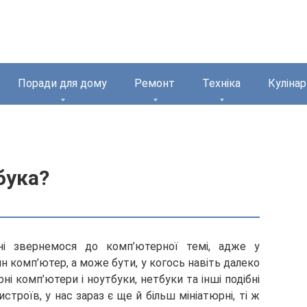
Поради для дому
Ремонт
Техніка
Кулінар
бука?
ні звернемося до комп’ютерної темі, адже у
н комп’ютер, а може бути, у когось навіть далеко
рні комп’ютери і ноутбуки, нетбуки та інші подібні
истроїв, у нас
зараз є ще й більш мініатюрні, ті ж