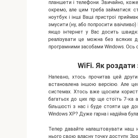
планшети і телефони. Звичайно, кож
окремо, але цим треба займатися: с
ноутбук і інші Ваші пристрої прийма
змусити (ну, або попросити ввічливо) 
якщо інтернет у Вас досить швидки
реалізувати це можна без всяких д
програмними засобами Windows. Ось с
WiFi. Як роздати
Напевно, хтось прочитав цей други
встановлена іншою версією. Але це
системах. Хтось вже щосили користу
багатьох до цих пір ще стоїть 7-ка 
більшості з нас і буде стояти ще дов
Windows XP? Дуже гарна і надійна бул
Тепер давайте налаштовувати наш но
нього свою власну точку доступу. Зро