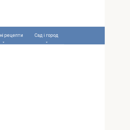
ні рецепти
Сад і город