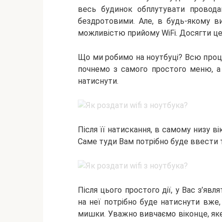
весь будинок обплутувати провода
бездротовими. Але, в будь-якому в
можливістю прийому WiFi. Досягти це
Що ми робимо на ноутбуці? Всю проце
почнемо з самого простого меню, а 
натиснути.
Після її натискання, в самому низу в
Саме туди Вам потрібно буде ввести т
Після цього простого дії, у Вас з’яв
на неї потрібно буде натиснути вже
мишки. Уважно вивчаємо віконце, яке