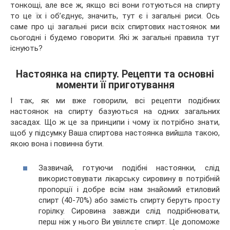
тонкощі, але все ж, якщо всі вони готуються на спирту
то це їх і об’єднує, значить, тут є і загальні риси. Ось
саме про ці загальні риси всіх спиртових настоянок ми
сьогодні і будемо говорити. Які ж загальні правила тут
існують?
Настоянка на спирту. Рецепти та основні
моменти її приготування
І так, як ми вже говорили, всі рецепти подібних
настоянок на спирту базуються на одних загальних
засадах. Що ж це за принципи і чому їх потрібно знати,
щоб у підсумку Ваша спиртова настоянка вийшла такою,
якою вона і повинна бути.
Зазвичай, готуючи подібні настоянки, слід
використовувати лікарську сировину в потрібній
пропорції і добре всім нам знайомий етиловий
спирт (40-70%) або замість спирту беруть просту
горілку. Сировина завжди слід подрібнювати,
перш ніж у нього Ви увіллєте спирт. Це допоможе