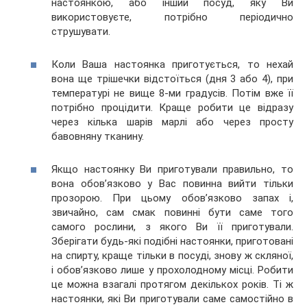
настоянкою, або інший посуд, яку Ви
використовуєте, потрібно періодично
струшувати.
Коли Ваша настоянка приготується, то нехай
вона ще трішечки відстоїться (дня 3 або 4), при
температурі не вище 8-ми градусів. Потім вже її
потрібно процідити. Краще робити це відразу
через кілька шарів марлі або через просту
бавовняну тканину.
Якщо настоянку Ви приготували правильно, то
вона обов’язково у Вас повинна вийти тільки
прозорою. При цьому обов’язково запах і,
звичайно, сам смак повинні бути саме того
самого рослини, з якого Ви її приготували.
Зберігати будь-які подібні настоянки, приготовані
на спирту, краще тільки в посуді, знову ж скляної,
і обов’язково лише у прохолодному місці. Робити
це можна взагалі протягом декількох років. Ті ж
настоянки, які Ви приготували саме самостійно в