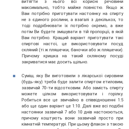
витягти з нього всі корисні речовини
максимально, тобто майже повністю. Якщо ж
Вам потрібно приготувати настоянку на спирту
не з єдиного рослини, а взагалі з декількох, то
тоді подрібнювати їх потрібно окремо, а вже
потім Ви будете змішувати в тій пропорції, в якій
Вам потрібно. Кращий варіант приготувати такі
спиртові настої, це використовувати посуд
скляний (ті ж пляшечки, баночки або ж пляшечки).
Причому кришка на такий скляному посуді
закриватися має досить щільно.
Суміш, яку Ви виготовили з лікарської сировини
(будь-яку) треба буде залити спиртом етиловим,
зазвичай 70-ти відсотковим. Або замість спирту
можете цілком використовувати і горілку.
Робиться все це звичайно в співвідношенні 1:5
або ще один варіант це 1:10. Далі вже всі подібні
настоянки зазвичай 7 або 10 днів настоюються,
причому коштують вони зазвичай просто при
кімнатній температурі. При цьому флакон з такою