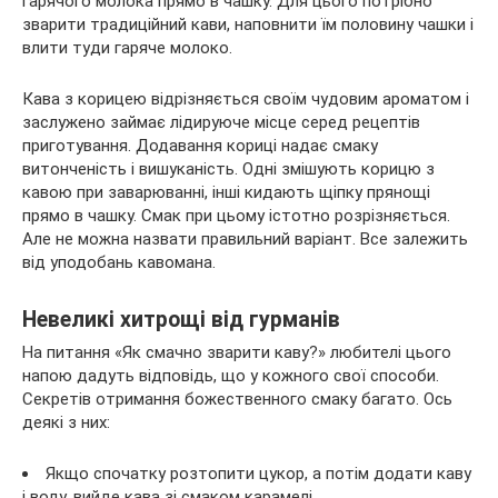
гарячого молока прямо в чашку. Для цього потрібно
зварити традиційний кави, наповнити їм половину чашки і
влити туди гаряче молоко.
Кава з корицею відрізняється своїм чудовим ароматом і
заслужено займає лідируюче місце серед рецептів
приготування. Додавання кориці надає смаку
витонченість і вишуканість. Одні змішують корицю з
кавою при заварюванні, інші кидають щіпку прянощі
прямо в чашку. Смак при цьому істотно розрізняється.
Але не можна назвати правильний варіант. Все залежить
від уподобань кавомана.
Невеликі хитрощі від гурманів
На питання «Як смачно зварити каву?» любителі цього
напою дадуть відповідь, що у кожного свої способи.
Секретів отримання божественного смаку багато. Ось
деякі з них:
Якщо спочатку розтопити цукор, а потім додати каву
і воду, вийде кава зі смаком карамелі.