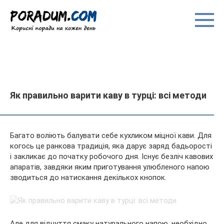
Перейти
до
вмісту
Як правильно варити каву в турці: всі методи
Багато воліють балувати себе кухликом міцної кави. Для
когось це ранкова традиція, яка дарує заряд бадьорості
і закликає до початку робочого дня. Існує безліч кавових
апаратів, завдяки яким приготування улюбленого напою
зводиться до натискання декількох кнопок.
Але
для відчуття смаку натурального напою, необхідно