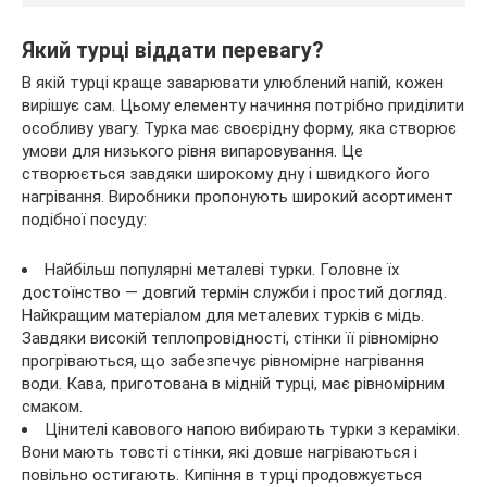
Який турці віддати перевагу?
В якій турці краще заварювати улюблений напій, кожен
вирішує сам. Цьому елементу начиння потрібно приділити
особливу увагу. Турка має своєрідну форму, яка створює
умови для низького рівня випаровування. Це
створюється завдяки широкому дну і швидкого його
нагрівання. Виробники пропонують широкий асортимент
подібної посуду:
Найбільш популярні металеві турки. Головне їх
достоїнство — довгий термін служби і простий догляд.
Найкращим матеріалом для металевих турків є мідь.
Завдяки високій теплопровідності, стінки її рівномірно
прогріваються, що забезпечує рівномірне нагрівання
води. Кава, приготована в мідній турці, має рівномірним
смаком.
Цінителі кавового напою вибирають турки з кераміки.
Вони мають товсті стінки, які довше нагріваються і
повільно остигають. Кипіння в турці продовжується