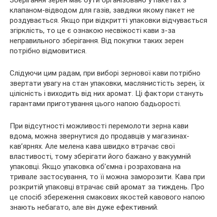
Зберігання зерен має бути організовано у пакетах з
клапаном-відводом для газів, завдяки якому пакет не
роздувається. Якщо при відкритті упаковки відчувається
згірклість, то це є ознакою несвіжості кави з-за
неправильного зберігання. Від покупки таких зерен
потрібно відмовитися.
Слідуючи цим радам, при виборі зернової кави потрібно
звертати увагу на стан упаковки, маслянистість зерен, їх
цілісність і виходить від них аромат. Ці фактори стануть
гарантами приготування цього напою бадьорості.
При відсутності можливості перемолоти зерна кави
вдома, можна звернутися до продавців у магазинах-
кав’ярнях. Але мелена кава швидко втрачає свої
властивості, тому зберігати його бажано у вакуумній
упаковці. Якщо упаковка об’ємна і розрахована на
тривале застосування, то її можна заморозити. Кава при
розкритій упаковці втрачає свій аромат за тиждень. Про
це спосіб збереження смакових якостей кавового напою
знають небагато, але він дуже ефективний.