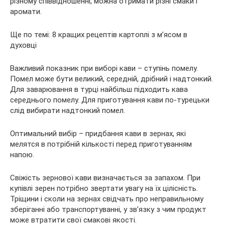
різному співвідношенні, можна отримати різні смаки і
аромати.
Ще по темі: 8 кращих рецептів картоплі з м’ясом в
духовці
Важливий показник при виборі кави – ступінь помелу.
Помел може бути великий, середній, дрібний і надтонкий.
Для заварювання в турці найбільш підходить кава
середнього помелу. Для приготування кави по-турецьки
слід вибирати надтонкий помел.
Оптимальний вибір – придбання кави в зернах, які
мелятся в потрібній кількості перед приготуванням
напою.
Свіжість зернової кави визначається за запахом. При
купівлі зерен потрібно звертати увагу на їх цілісність.
Тріщини і сколи на зернах свідчать про неправильному
зберіганні або транспортуванні, у зв’язку з чим продукт
може втратити свої смакові якості.