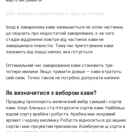
варто витримати.
Іноді в завареному кави залишаються не осіли частинки,
це свідчить про недостатній заварюванні, з-за чого
стадія відділення повітря від частинок кави не
завершилася повністю. Тому час приготування кави
залежить від порції напою, яка готується.
Оптимальний час заварювання кави становить три-
чотири хвилини. Якщо тримати довше — кава втратить
свій смак. Точно також не потрібно допускати кипіння.
Як визначитися з вибором кави?
Продавці пропонують величезний вибір сумішей і сортів
кави. Існує близько ста п’ятдесяти сортів кави. Найбільш
відомі сорту арабіка і робуста. Арабіка має яскравий
аромат і чудову кислинку. Робуста відноситься до міцних
сортів і має гіркуватим присмаком. Комбінуючи ці сорти в