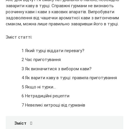
заварити каву в турці. Справжні гурмани не визнають
розчинну кави і кави з кавових апаратів. Випробувати
задоволення від чашечки ароматної кави з витонченим
смаком, можна лише правильно заваривши його в турці.
Зміст статті:
1 Який турці віддати перевагу?
2 Час приготування
3 Як визначитися з вибором кави?
4 Як варити каву в турці: правила приготування
5 Якщо ні турки…
6 Нетрадиційні рецепти
7 Невеликі хитрощі від гурманів
Зміст