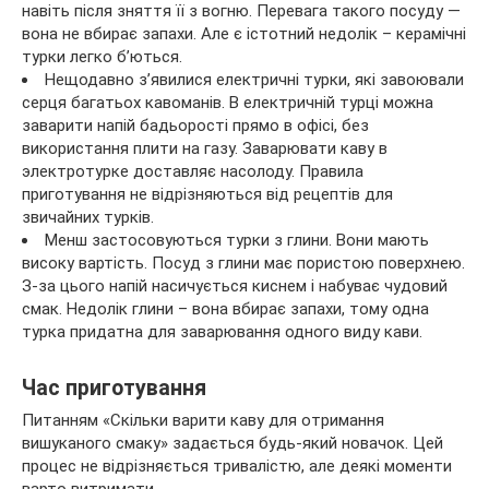
навіть після зняття її з вогню. Перевага такого посуду —
вона не вбирає запахи. Але є істотний недолік – керамічні
турки легко б’ються.
Нещодавно з’явилися електричні турки, які завоювали
серця багатьох кавоманів. В електричній турці можна
заварити напій бадьорості прямо в офісі, без
використання плити на газу. Заварювати каву в
электротурке доставляє насолоду. Правила
приготування не відрізняються від рецептів для
звичайних турків.
Менш застосовуються турки з глини. Вони мають
високу вартість. Посуд з глини має пористою поверхнею.
З-за цього напій насичується киснем і набуває чудовий
смак. Недолік глини – вона вбирає запахи, тому одна
турка придатна для заварювання одного виду кави.
Час приготування
Питанням «Скільки варити каву для отримання
вишуканого смаку» задається будь-який новачок. Цей
процес не відрізняється тривалістю, але деякі моменти