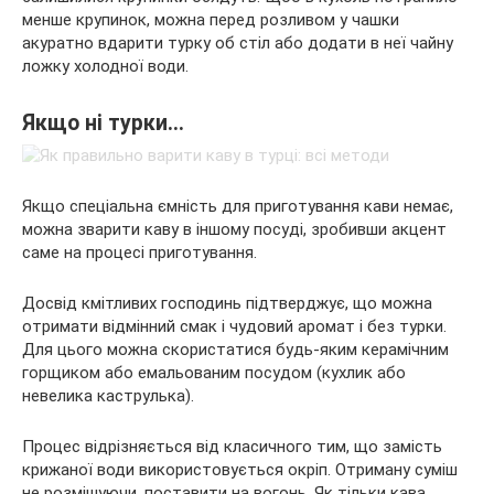
менше крупинок, можна перед розливом у чашки
акуратно вдарити турку об стіл або додати в неї чайну
ложку холодної води.
Якщо ні турки…
Якщо спеціальна ємність для приготування кави немає,
можна зварити каву в іншому посуді, зробивши акцент
саме на процесі приготування.
Досвід кмітливих господинь підтверджує, що можна
отримати відмінний смак і чудовий аромат і без турки.
Для цього можна скористатися будь-яким керамічним
горщиком або емальованим посудом (кухлик або
невелика каструлька).
Процес відрізняється від класичного тим, що замість
крижаної води використовується окріп. Отриману суміш
не розмішуючи, поставити на вогонь. Як тільки кава