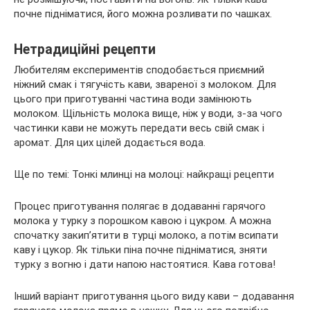
почне підніматися, його можна розливати по чашках.
Нетрадиційні рецепти
Любителям експериментів сподобається приємний
ніжний смак і тягучість кави, звареної з молоком. Для
цього при приготуванні частина води замінюють
молоком. Щільність молока вище, ніж у води, з-за чого
частинки кави не можуть передати весь свій смак і
аромат. Для цих цілей додається вода.
Ще по темі: Тонкі млинці на молоці: найкращі рецепти
Процес приготування полягає в додаванні гарячого
молока у турку з порошком кавою і цукром. А можна
спочатку закип’ятити в турці молоко, а потім всипати
каву і цукор. Як тільки піна почне підніматися, зняти
турку з вогню і дати напою настоятися. Кава готова!
Інший варіант приготування цього виду кави – додавання