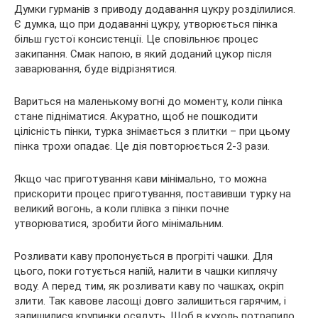
Думки гурманів з приводу додавання цукру розділилися.
Є думка, що при додаванні цукру, утворюється пінка
більш густої консистенції. Це сповільнює процес
закипання. Смак напою, в який доданий цукор після
заварювання, буде відрізнятися.
Вариться на маленькому вогні до моменту, коли пінка
стане підніматися. Акуратно, щоб не пошкодити
цілісність пінки, турка знімається з плитки – при цьому
пінка трохи опадає. Це дія повторюється 2-3 рази.
Якщо час приготування кави мінімально, то можна
прискорити процес приготування, поставивши турку на
великий вогонь, а коли плівка з пінки почне
утворюватися, зробити його мінімальним.
Розливати каву пропонується в прогріті чашки. Для
цього, поки готується напій, налити в чашки киплячу
воду. А перед тим, як розливати каву по чашках, окріп
злити. Так кавове ласощі довго залишиться гарячим, і
залишилися крупинки осядуть. Щоб в кухоль потрапило