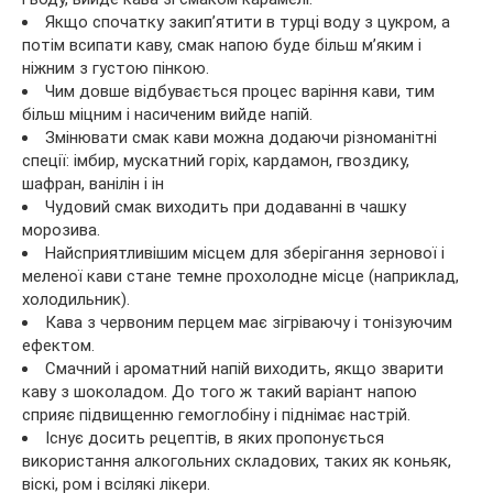
Якщо спочатку закип’ятити в турці воду з цукром, а
потім всипати каву, смак напою буде більш м’яким і
ніжним з густою пінкою.
Чим довше відбувається процес варіння кави, тим
більш міцним і насиченим вийде напій.
Змінювати смак кави можна додаючи різноманітні
спеції: імбир, мускатний горіх, кардамон, гвоздику,
шафран, ванілін і ін
Чудовий смак виходить при додаванні в чашку
морозива.
Найсприятливішим місцем для зберігання зернової і
меленої кави стане темне прохолодне місце (наприклад,
холодильник).
Кава з червоним перцем має зігріваючу і тонізуючим
ефектом.
Смачний і ароматний напій виходить, якщо зварити
каву з шоколадом. До того ж такий варіант напою
сприяє підвищенню гемоглобіну і піднімає настрій.
Існує досить рецептів, в яких пропонується
використання алкогольних складових, таких як коньяк,
віскі, ром і всілякі лікери.