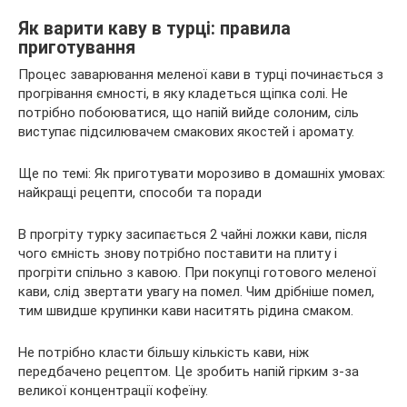
Як варити каву в турці: правила
приготування
Процес заварювання меленої кави в турці починається з
прогрівання ємності, в яку кладеться щіпка солі. Не
потрібно побоюватися, що напій вийде солоним, сіль
виступає підсилювачем смакових якостей і аромату.
Ще по темі: Як приготувати морозиво в домашніх умовах:
найкращі рецепти, способи та поради
В прогріту турку засипається 2 чайні ложки кави, після
чого ємність знову потрібно поставити на плиту і
прогріти спільно з кавою. При покупці готового меленої
кави, слід звертати увагу на помел. Чим дрібніше помел,
тим швидше крупинки кави наситять рідина смаком.
Не потрібно класти більшу кількість кави, ніж
передбачено рецептом. Це зробить напій гірким з-за
великої концентрації кофеїну.