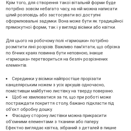
Крім того, для створення такої вітальній форми буде
потрібно зовсім небагато часу, на ній можна написати
цілий розповідь або застосувати всі доступні
оформлювальні задумки. Вона може бути як традиційної
прямокутної форми, так і у вигляді вісімки або квітки.
Для цього на робочому полі «гармошки» потрібно
розмітити лінії розрізів. Важливо пам’ятати, що обрізка
по бічних краях повинна бути неповною, інакше
«гармошка» перетвориться на безліч розрізнених
елементів.
Серединки у вісімки найпростіше прорізати
канцелярським ножем з усіх аркушів одночасно,
помістивши майбутню листівку на тверду поверхню.
Щоб не хвилюватися за те, що при роботі може
постраждати покриття столу, бажано підкласти під
об’єкт обробну дошку.
Фасадну сторону листівки можна прикрасити
об’ємними елементами з тканини або паперу.
Ефектно виглядає квітка, зібраний з деталей в пишне