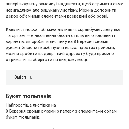
папері акуратну рамочку і надписати, щоб отримати саму
невигадливу, але
вишукану листівку. Можна доповнити
декор об’ємними елементами всередині або зовні.
Квіллінг, плоска і об’ємна аплікація, скрапбукінг, декупаж
та орігамі — є незліченна безліч стилів виготовлення і
варіантів, як зробити листівку на 8 Березня своїми
руками. Знаючи і комбінуючи кілька простих прийомів,
можна зробити шедевр, який адресату буде приємно
отримати та зберігати на видному місці.
Зміст
Букет тюльпанів
Найпростіша листівка на
8 Березня своїми руками з паперу з елементами орігамі —
букет тюльпанів.