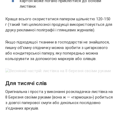
картон може погано приклеїтися до основи
листівки.
Краще всього скористатися папером щільністю 120-150
г (такий тип целюлозної продукції використовується для
друку рекламної поліграфії і глянцевих журналів).
Якщо підходящої тканини в господарстві не знайшлося,
пишну об’ємну спідничку можна зробити з цигаркового
або кондитерської паперу, яку попередньо можна
кольорувати за допомогою маркерів або олівців.
Для тисячі слів
Оригінальна і проста у виконанні розкладачка-листівка на
8 Березня своїми руками (вона ж — «гармошка») робиться
з довгої паперової смуги або декількох послідовно
з’єднаних аркушів.