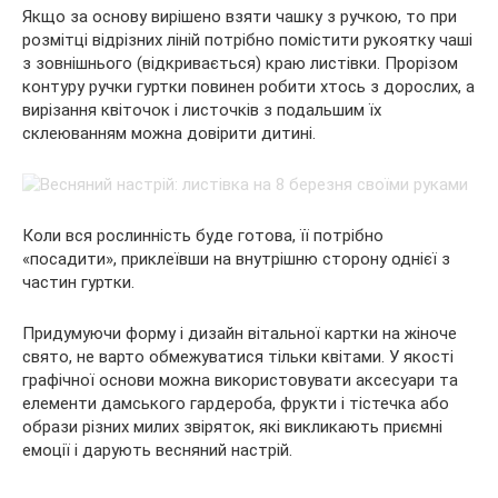
Якщо за основу вирішено взяти чашку з ручкою, то при
розмітці відрізних ліній потрібно помістити рукоятку чаші
з зовнішнього (відкривається) краю листівки. Прорізом
контуру ручки гуртки повинен робити хтось з дорослих, а
вирізання квіточок і листочків з подальшим їх
склеюванням можна довірити дитині.
Коли вся рослинність буде готова, її потрібно
«посадити», приклеївши на внутрішню сторону однієї з
частин гуртки.
Придумуючи форму і дизайн вітальної картки на жіноче
свято, не варто обмежуватися тільки квітами. У якості
графічної основи можна використовувати аксесуари та
елементи дамського гардероба, фрукти і тістечка або
образи різних милих звіряток, які викликають приємні
емоції і дарують весняний настрій.