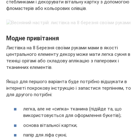
стеблинками і декорувати вітальну картку з допомогою
фломастерів або кольорових олівців.
Модне привітання
Листівка на 8 Березня своїми руками мами в якості
центрального елементу декору може мати легка сукня в
техніці орігамі або складову аплікацію з паперових і
тканинних елементів.
Якщо для першого варіанта буде потрібно відшукати в
інтернеті покрокову інструкцію і запастися терпінням, то
для другого потрібні:
легка, але не «сипка» тканина (підійде та, що
використовується для оформлення букетів);
основа вітальної картки;
папір для ліфа сукні;