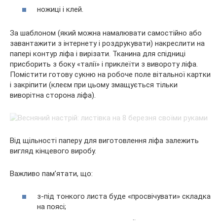
ножиці і клей.
За шаблоном (який можна намалювати самостійно або
завантажити з інтернету і роздрукувати) накреслити на
папері контур ліфа і вирізати. Тканина для спідниці
присборить з боку «талії» і приклеїти з вивороту ліфа.
Помістити готову сукню на робоче поле вітальної картки
і закріпити (клеєм при цьому змащується тільки
виворітна сторона ліфа).
Від щільності паперу для виготовлення ліфа залежить
вигляд кінцевого виробу.
Важливо пам’ятати, що:
з-під тонкого листа буде «просвічувати» складка
на поясі;