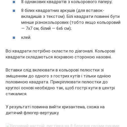
8 однакових квадратів з кольорового паперу;
8 білих квадратних аркушів (для вставок-
вкладишів з текстом). Білі квадрати повинні бути
менше різнокольорових (тобто якщо кольоровий
— 7х7 см, білий — 6х6 см);
клей.
Всі квадрати потрібно скласти по діагоналі. Кольорові
квадрати складаються яскравою стороною назовні.
Вставки слід вклеювати в кольорові пелюстки зі
зміщенням до одного з гострих кутів і тільки однією
половиною квадрата. Прикріплювати пелюстки до
круглої основі необхідно так, щоб гострі кути в центрі
стикалися.
У результаті повинна вийти хризантема, схожа на
дитячий флюгер-вертушку.