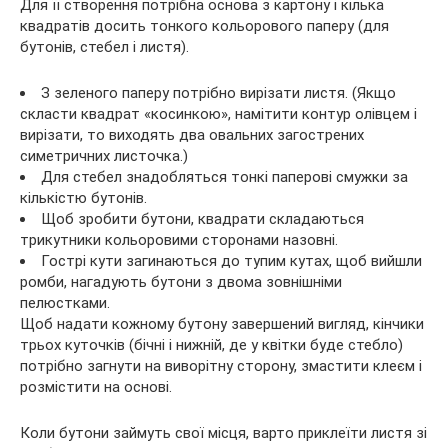
Для її створення потрібна основа з картону і кілька
квадратів досить тонкого кольорового паперу (для
бутонів, стебел і листя).
З зеленого паперу потрібно вирізати листя. (Якщо
скласти квадрат «косинкою», намітити контур олівцем і
вирізати, то виходять два овальних загострених
симетричних листочка.)
Для стебел знадобляться тонкі паперові смужки за
кількістю бутонів.
Щоб зробити бутони, квадрати складаються
трикутники кольоровими сторонами назовні.
Гострі кути загинаються до тупим кутах, щоб вийшли
ромби, нагадують бутони з двома зовнішніми
пелюстками.
Щоб надати кожному бутону завершений вигляд, кінчики
трьох куточків (бічні і нижній, де у квітки буде стебло)
потрібно загнути на виворітну сторону, змастити клеєм і
розмістити на основі.
Коли бутони займуть свої місця, варто приклеїти листя зі