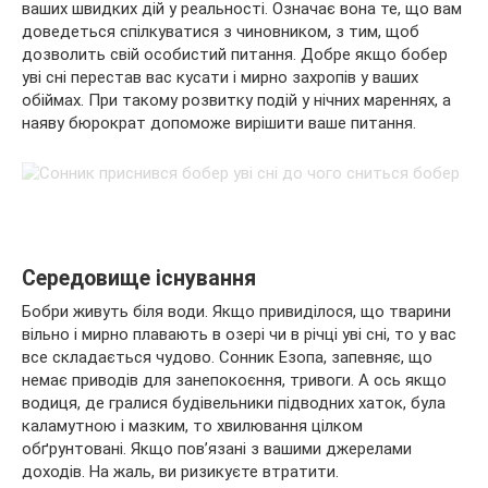
ваших швидких дій у реальності. Означає вона те, що вам
доведеться спілкуватися з чиновником, з тим, щоб
дозволить свій особистий питання. Добре якщо бобер
уві сні перестав вас кусати і мирно захропів у ваших
обіймах. При такому розвитку подій у нічних мареннях, а
наяву бюрократ допоможе вирішити ваше питання.
Середовище існування
Бобри живуть біля води. Якщо привиділося, що тварини
вільно і мирно плавають в озері чи в річці уві сні, то у вас
все складається чудово. Сонник Езопа, запевняє, що
немає приводів для занепокоєння, тривоги. А ось якщо
водиця, де гралися будівельники підводних хаток, була
каламутною і мазким, то хвилювання цілком
обґрунтовані. Якщо пов’язані з вашими джерелами
доходів. На жаль, ви ризикуєте втратити.