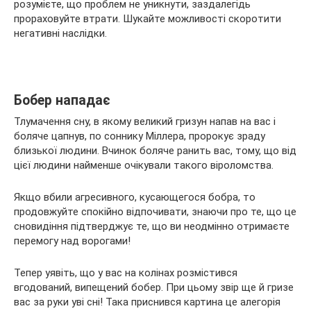
розумієте, що проблем не уникнути, заздалегідь
прораховуйте втрати. Шукайте можливості скоротити
негативні наслідки.
Бобер нападає
Тлумачення сну, в якому великий гризун напав на вас і
боляче цапнув, по соннику Міллера, пророкує зраду
близької людини. Вчинок боляче ранить вас, тому, що від
цієї людини найменше очікували такого віроломства.
Якщо вбили агресивного, кусающегося бобра, то
продовжуйте спокійно відпочивати, знаючи про те, що це
сновидіння підтверджує те, що ви неодмінно отримаєте
перемогу над ворогами!
Тепер уявіть, що у вас на колінах розмістився
вгодований, випещений бобер. При цьому звір ще й гризе
вас за руки уві сні! Така приснився картина це алегорія