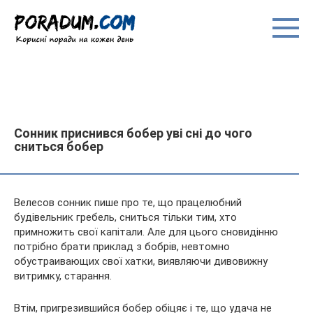
Перейти
до
вмісту
Сонник приснився бобер уві сні до чого
сниться бобер
Велесов сонник пише про те, що працелюбний
будівельник гребель, сниться тільки тим, хто
примножить свої капітали. Але для цього сновидінню
потрібно брати приклад з бобрів, невтомно
обустраивающих свої хатки, виявляючи дивовижну
витримку, старання.
Втім, пригрезившийся
бобер обіцяє і те, що удача не