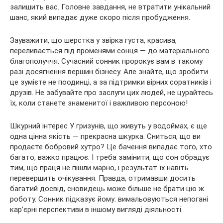
залишить вас. Головне завдання, не втратити унікальний
шанс, який випадає дуже скоро після пробудження.
Зауважити, що шерстка у звірка густа, красива,
переливається під променями сонця — до матеріального
благополуччя. Сучасний сонник пророкує вам в такому
разі досягнення вершин бізнесу. Але знайте, що зробити
це зумієте не поодинці, а за підтримки вірних соратників і
друзів. Не забувайте про заслуги цих людей, не цурайтесь
їх, коли станете знаменитої і важливою персоною!
Шкурний інтерес У гризунів, що живуть у водоймах, є ще
одна цінна якість — прекрасна шкурка. Сниться, що ви
продаєте бобровий хутро? Це бачення випадає того, хто
багато, важко працює. І треба замінити, що сон обрадує
тим, що праця не пішли марно, і результат їх навіть
перевершить очікування. Правда, отримавши досить
багатий досвід, сновидець може більше не брати цю ж
роботу. Сонник підказує йому: вимальовуються непогані
кар’єрні перспективи в іншому вигляді діяльності.