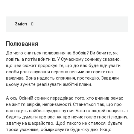
Зміст
Полювання
До чого сниться полювання на бобрів? Ви бачите, як
ловіть, а потім вбити їх. У Сучасному соннику сказано,
що цей сюжет пророкує те, що до вас буде відчувати
особи розташування персона вельми авторитетна
важлива. Вона надасть сприяння, протекцію. Завдяки
цьому зумієте реалізувати амбітні плани.
А ось Осінній сонник передрікає того, хто вчинив замах
на життя звірків, неприємності. Станеться так, що про
вас підуть найбезглуздіші чутки. Багато людей повірять, і
будуть думати про вас, як про нечистоплотності людину,
здатну на шахрайство. Щоб такого не сталося, будьте
трохи уважніше, обмірковуйте будь-яку дію. Якщо