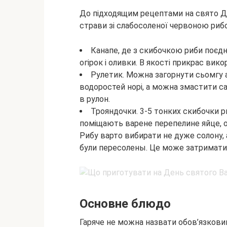
До підходящим рецептами на свято Де
страви зі слабосоленої червоною ри
Канапе, де з скибочкою риби поєдн
огірок і оливки. В якості прикрас вик
Рулетик. Можна загорнути сьомгу 
водоростей норі, а можна змастити с
в рулон.
Трояндочки. 3-5 тонких скибочки 
поміщають варене перепелине яйце, о
Рибу варто вибирати не дуже солону, 
були пересолены. Це може затримати в
Основне блюдо
Гаряче не можна назвати обов’язков