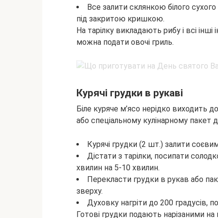
Все залити склянкою білого сухого
під закритою кришкою.
На тарілку викладають рибу і всі інші
можна подати овочі гриль.
Курячі грудки в рукаві
Біле куряче м’ясо нерідко виходить д
або спеціальному кулінарному пакет дл
Курячі грудки (2 шт.) залити соєвим
Дістати з тарілки, посипати солод
хвилин на 5-10 хвилин.
Перекласти грудки в рукав або паке
зверху.
Духовку нагріти до 200 градусів, п
Готові грудки подають нарізаними на 