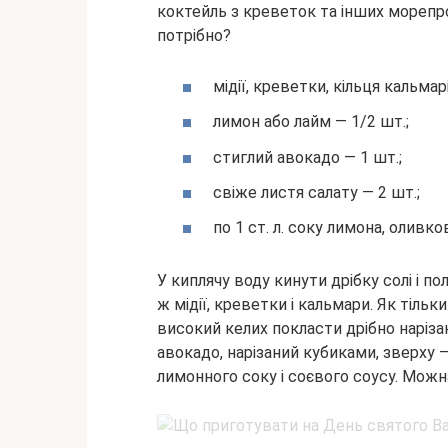
коктейль з креветок та інших морепро
потрібно?
мідії, креветки, кільця кальмарі
лимон або лайм — 1/2 шт.;
стиглий авокадо — 1 шт.;
свіже листя салату — 2 шт.;
по 1 ст. л. соку лимона, оливков
У киплячу воду кинути дрібку солі і п
ж мідії, креветки і кальмари. Як тіль
високий келих покласти дрібно нарізан
авокадо, нарізаний кубиками, зверху
лимонного соку і соєвого соусу. Можн