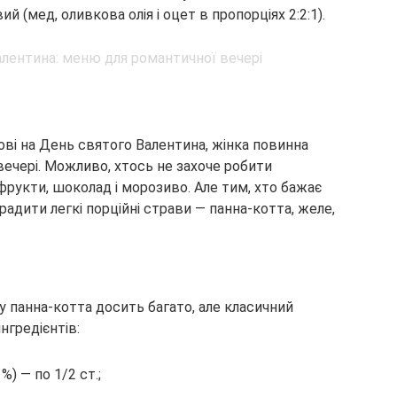
 (мед, оливкова олія і оцет в пропорціях 2:2:1).
ві на День святого Валентина, жінка повинна
ечері. Можливо, хтось не захоче робити
рукти, шоколад і морозиво. Але тим, хто бажає
дити легкі порційні страви — панна-котта, желе,
ту панна-котта досить багато, але класичний
нгредієнтів:
) — по 1/2 ст.;