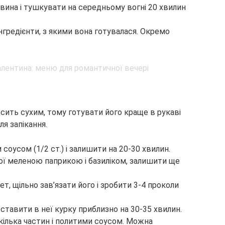
 вина і тушкувати на середньому вогні 20 хвилин
 інгредієнти, з якими вона готувалася. Окремо
осить сухим, тому готувати його краще в рукаві
я запікання.
 соусом (1/2 ст.) і залишити на 20-30 хвилин.
кої меленою паприкою і базиліком, залишити ще
т, щільно зав’язати його і зробити 3-4 проколи
оставити в неї курку приблизно на 30-35 хвилин.
кілька частин і политими соусом. Можна