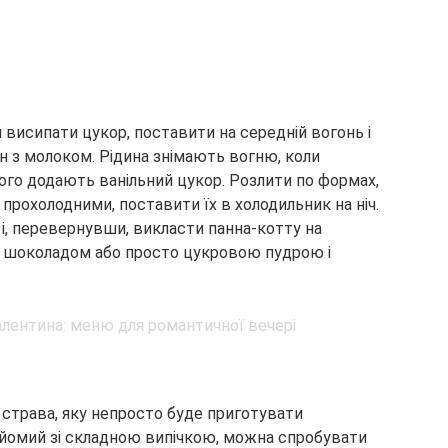
висипати цукор, поставити на середній вогонь і
н з молоком. Рідина знімають вогню, коли
чого додають ванільний цукор. Розлити по формах,
рохолодними, поставити їх в холодильник на ніч.
і, перевернувши, викласти панна-котту на
 шоколадом або просто цукровою пудрою і
 страва, яку непросто буде приготувати
найомий зі складною випічкою, можна спробувати