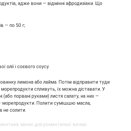
дуктів, адже вони — відмінні афродизіаки. Що
в — по 50 г;
ої олії і соєвого соусу.
оловинку лимона або лайма. Потім відправити туди
ки морепродукти спливуть, їх можна діставати. У
і (або порвані руками) листя салату, на них —
 — морепродукти. Полити сумішшю масла,
а не солити.