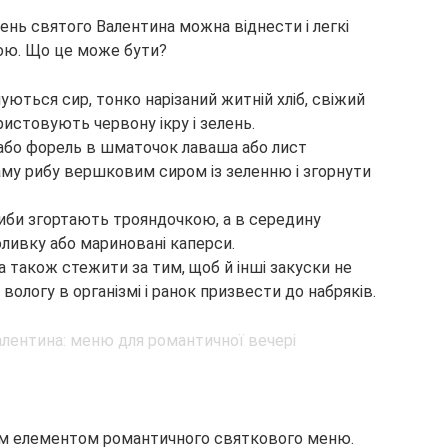
нь святого Валентина можна віднести і легкі
бою. Що це може бути?
уються сир, тонко нарізаний житній хліб, свіжий
ористовують червону ікру і зелень.
або форель в шматочок лаваша або лист
аму рибу вершковим сиром із зеленню і згорнути
риби згортають трояндочкою, а в середину
ливку або мариновані каперси.
а також стежити за тим, щоб й інші закуски не
ологу в організмі і ранок призвести до набряків.
им елементом романтичного святкового меню.