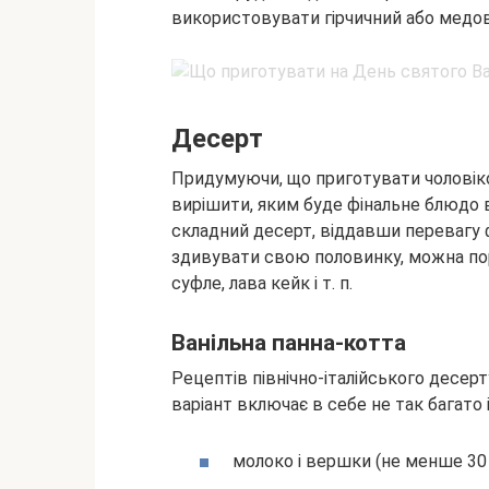
використовувати гірчичний або медовий
Десерт
Придумуючи, що приготувати чоловіко
вирішити, яким буде фінальне блюдо в
складний десерт, віддавши перевагу ф
здивувати свою половинку, можна пора
суфле, лава кейк і т. п.
Ванільна панна-котта
Рецептів північно-італійського десер
варіант включає в себе не так багато і
молоко і вершки (не менше 30 %