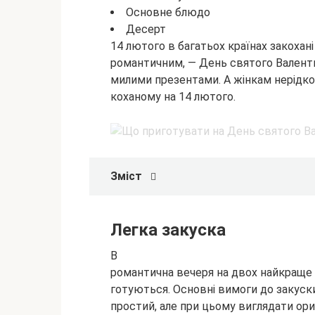
Основне блюдо
Десерт
14 лютого в багатьох країнах закохан
романтичним, — День святого Валент
милими презентами. А жінкам нерідк
коханому на 14 лютого.
Зміст
Легка закуска
В
романтична вечеря на двох найкраще в
готуються. Основні вимоги до закуски
простий, але при цьому виглядати ориг