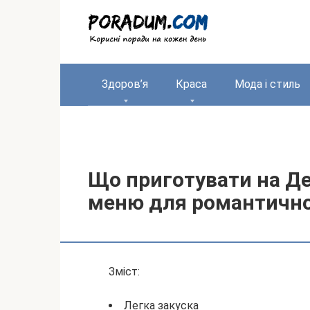
Перейти
до
вмісту
Здоров’я
Краса
Мода і стиль
Що приготувати на Де
меню для романтично
Зміст:
Легка закуска