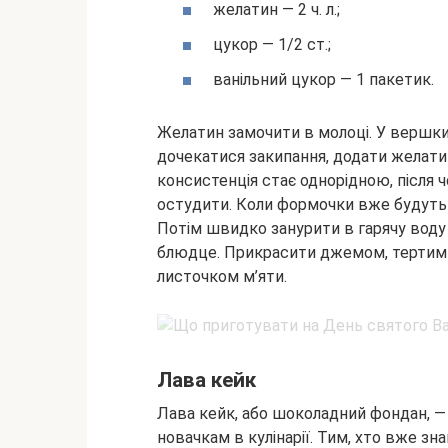
желатин — 2 ч. л.;
цукор — 1/2 ст.;
ванільний цукор — 1 пакетик.
Желатин замочити в молоці. У вершки 
дочекатися закипання, додати желати
консистенція стає однорідною, після 
остудити. Коли формочки вже будуть п
Потім швидко занурити в гарячу воду 
блюдце. Прикрасити джемом, тертим
листочком м’яти.
Лава кейк
Лава кейк, або шоколадний фондан, —
новачкам в кулінарії. Тим, хто вже з