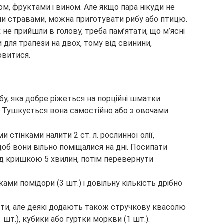
м, фруктами і вином. Але якщо пара нікуди не
ми стравами, можна приготувати рибу або птицю.
х не прийшли в голову, треба пам’ятати, що м’ясні
ля трапези на двох, тому від свинини,
овитися.
у, яка добре ріжеться на порційні шматки
). Тушкується вона самостійно або з овочами.
 стінками налити 2 ст. л. рослинної олії,
об вони вільно поміщалися на дні. Посипати
ід кришкою 5 хвилин, потім перевернути
ами помідори (3 шт.) і довільну кількість дрібно
нти, але деякі додають також стручкову квасолю
 шт.), кубики або гуртки моркви (1 шт.).