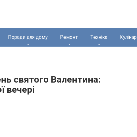
Поради для дому
Ремонт
Техніка
Кулінар
нь святого Валентина:
ї вечері