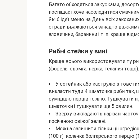
Багато обходяться закусками, десерто
поспішає і хоче насолодитися смачни
Які б ідеї меню на День всіх закохани
страви вважаються занадто важкими д
яловичини, баранини і т. п. краще відм
Рибні стейки у вині
Краще всього використовувати ту риб
(форель, сьомга, нерка, телапия тощо
У сотейник або каструлю з товстими
викласти туди 4 шматочка риби так, щ
сумішшю перців і сіллю. Тушкувати п
шматочки і тушкувати ще 5 хвилин.
Зверху викладають нарізані часточк
посіченою свіжої зелені.
Можна залишити тільки ці інгредіє
(100 г), колечка болгарського перцю (1