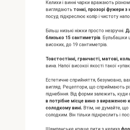
Келихи і винні чарки вражають різнома
виглядають
тонкі, прозорі фужери з
посуд підкреслює колір і чистоту нап
Більш низькі ніжки просто незручні.
Д
близько 15 сантиметрів
. Бульбашки 
високих, до 19 сантиметрів.
Товстостінні, гранчасті, матові, кол
вина. Напої високої якості такої «упа
Естетичне сприйняття, безумовно, важ
вигляд. Рецептори, що сприймають різн
піднебіння. Від форми залежить, куди
в потрібне місце вино з вираженою 
солодкому вині.
Втім, не думайте, що
солодким. Він тільки підкреслить і пос
Шампанське краще пити з келиха
фор