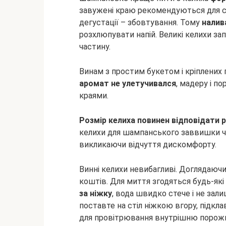
завужені краю рекомендуються для с
дегустації – збовтування. Тому
налив
розхлюпувати напій. Великі келихи з
частину.
Винам з простим букетом і кріплених
аромат не улетучивался
, мадеру і п
краями.
Розмір келиха повинен відповідати р
келихи для шампанського заввишки ч
викликаючи відчуття дискомфорту.
Винні келихи невибагливі. Доглядаючи
коштів. Для миття згодяться будь-як
за ніжку
, вода швидко стече і не зал
поставте на стіл ніжкою вгору, підкл
для провітрювання внутрішню порожн