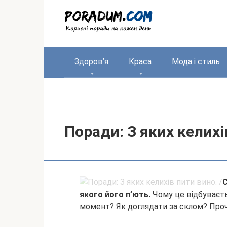
Перейти
до
вмісту
Здоров’я
Краса
Мода і стиль
Поради: З яких келихі
С
якого його п’ють.
Чому це відбуваєт
момент? Як доглядати за склом? Про