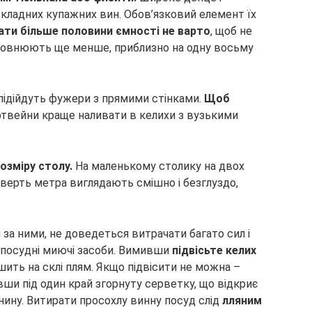
кладних купажних вин. Обов’язковий елемент їх
ати більше половини ємності не варто
, щоб не
аповнюють ще менше, приблизно на одну восьму
 підійдуть фужери з прямими стінками.
Щоб
ортвейни краще наливати в келихи з вузькими
озміру столу.
На маленькому столику на двох
верть метра виглядають смішно і безглуздо,
 за ними, не доведеться витрачати багато сил і
і посудні миючі засоби. Вимивши
підвісьте келих
ишить на склі плям. Якщо підвісити не можна –
авши під один край згорнуту серветку, що відкриє
ину. Витирати просохлу винну посуд слід
лляним