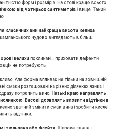
нітністю форм і розмірів. На столі краще всього
 ніжкою від чотирьох сантиметрів
і вище. Такий
ою.
ля класичних вин найкраща висота келиха
шампанського чудово виглядають в більш
ьорові келихи
покликані… приховати дефекти
ковці» не потребують.
ливо. Але форма впливає не тільки на зовнішній
і смаки розташовані на різних ділянках язика і
 одразу потрапить вино.
Низькі краю направлять
кислинкою. Високі дозволять вловити відтінки в
 келих здатний змінити смак вина і зробити кисле
илить відтінки.
мі тюльпана або флейти.
Широке денце і