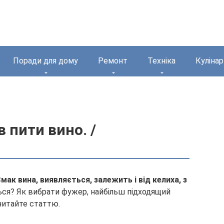
Поради для дому
Ремонт
Техніка
Кулінар
в пити вино. /
мак вина, виявляється, залежить і від келиха, з
ься? Як вибрати фужер, найбільш підходящий
читайте статтю.