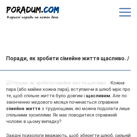
Перейти
до
вмісту
Поради, як зробити сімейне життя щасливо. /
Кожна
пара (або майже кожна пара), вступаючи в шлюб мріє про
те, щоб спільне життя було довгим і
щасливим.
Але по
закінченню медового місяця починається справжня
сімейне життя
з труднощами, які можна подолати лише
спільними зусиллями. Як має поводитися справжній
чоловік в цьому випадку?
Західні психологи вважають, щоб зберегти шлюб, сильній