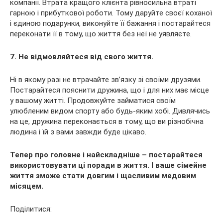
компанії. Втрата кращого клієнта рівносильна втраті
гарною і прибуткової роботи. Тому даруйте своєї коханої
і єдиною подарунки, виконуйте її бажання і постарайтеся
переконати її в тому, що життя без неї не уявляєте.
7. Не відмовляйтеся від свого життя.
Ні в якому разі не втрачайте зв’язку зі своїми друзями.
Постарайтеся пояснити дружина, що і для них має місце
у вашому житті. Продовжуйте займатися своїм
улюбленим видом спорту або будь-яким хобі. Дивлячись
на це, дружина переконається в тому, що ви різнобічна
людина і їй з вами завжди буде цікаво.
Тепер про головне і найскладніше – постарайтеся
використовувати ці поради в життя. І ваше сімейне
життя зможе стати довгим і щасливим медовим
місяцем.
Поділитися: