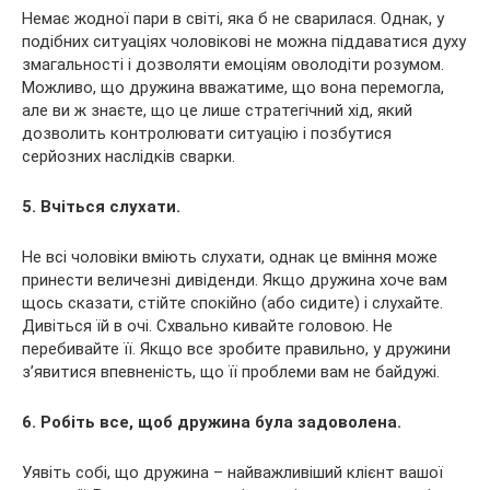
Немає жодної пари в світі, яка б не сварилася. Однак, у
подібних ситуаціях чоловікові не можна піддаватися духу
змагальності і дозволяти емоціям оволодіти розумом.
Можливо, що дружина вважатиме, що вона перемогла,
але ви ж знаєте, що це лише стратегічний хід, який
дозволить контролювати ситуацію і позбутися
серйозних наслідків сварки.
5. Вчіться слухати.
Не всі чоловіки вміють слухати, однак це вміння може
принести величезні дивіденди. Якщо дружина хоче вам
щось сказати, стійте спокійно (або сидите) і слухайте.
Дивіться їй в очі. Схвально кивайте головою. Не
перебивайте її. Якщо все зробите правильно, у дружини
з’явитися впевненість, що її проблеми вам не байдужі.
6. Робіть все, щоб дружина була задоволена.
Уявіть собі, що дружина – найважливіший клієнт вашої