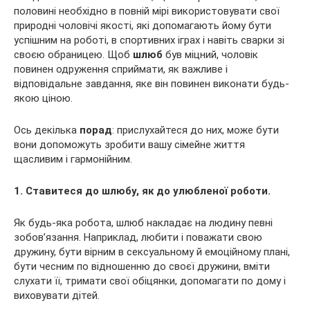
половині необхідно в повній мірі використовувати свої
природні чоловічі якості, які допомагають йому бути
успішним на роботі, в спортивних іграх і навіть сварки зі
своєю обраницею. Щоб
шлюб
був міцний, чоловік
повинен одруження сприймати, як важливе і
відповідальне завдання, яке він повинен виконати будь-
якою ціною.
Ось декілька
порад
: прислухайтеся до них, може бути
вони допоможуть зробити вашу сімейне життя
щасливим і гармонійним.
1. Ставитеся до шлюбу, як до улюбленої роботи.
Як будь-яка робота, шлюб накладає на людину певні
зобов’язання. Наприклад, любити і поважати свою
дружину, бути вірним в сексуальному й емоційному плані,
бути чесним по відношенню до своєї дружини, вміти
слухати її, тримати свої обіцянки, допомагати по дому і
виховувати дітей.