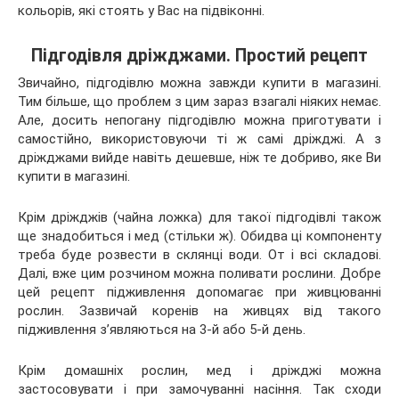
кольорів, які стоять у Вас на підвіконні.
Підгодівля дріжджами. Простий рецепт
Звичайно, підгодівлю можна завжди купити в магазині.
Тим більше, що проблем з цим зараз взагалі ніяких немає.
Але, досить непогану підгодівлю можна приготувати і
самостійно, використовуючи ті ж самі дріжджі. А з
дріжджами вийде навіть дешевше, ніж те добриво, яке Ви
купити в магазині.
Крім дріжджів (чайна ложка) для такої підгодівлі також
ще знадобиться і мед (стільки ж). Обидва ці компоненту
треба буде розвести в склянці води. От і всі складові.
Далі, вже цим розчином можна поливати рослини. Добре
цей рецепт підживлення допомагає при живцюванні
рослин. Зазвичай коренів на живцях від такого
підживлення з’являються на 3-й або 5-й день.
Крім домашніх рослин, мед і дріжджі можна
застосовувати і при замочуванні насіння. Так сходи