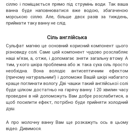
сіллю і поміщається прямо під струмінь води. Так ваша
ванна буде наповнюватися вже водою, збагаченою
морською сіллю. Але, більше двох разів за тиждень,
приймати таку ванну не слід.
Сіль англійська
Сульфат магнію це основний корисний компонент цього
різновиду солі. Саме цей компонент чудово розслабляє
наші м’язи, а, отже, і допомагає зняти загальну втому. А
тим, у кого шкіра проблемна або ж така суха сіль просто
необхідна. Вона володіє антисептичним ефектом
(причому натуральним!) і допоможе Вашій шкірі набагато
краще поглинати вологу. Дві чашки такий англійської солі
буде цілком достатньо на гарячу ванну. І 20 хвилин часу
проведені в ній допоможуть Вам добре розслабитися, а
щоб посилити ефект, потрібно буде прийняти холодний
душ.
А про молочну ванну Вам ще розкажуть ось в цьому
відео. Дивимося.