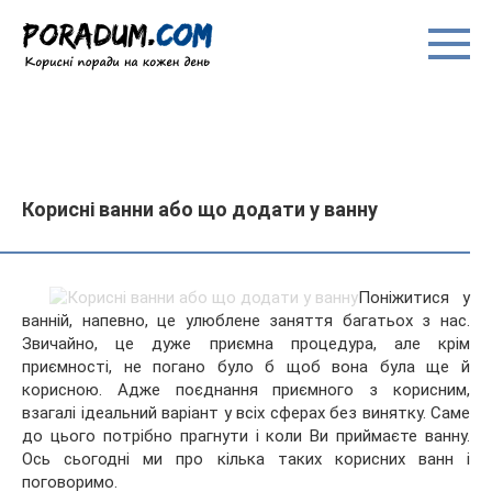
Перейти
до
вмісту
Корисні ванни або що додати у ванну
Поніжитися у
ванній, напевно, це улюблене заняття багатьох з нас.
Звичайно, це дуже приємна процедура, але крім
приємності, не погано було б щоб вона була ще й
корисною. Адже поєднання приємного з корисним,
взагалі ідеальний варіант у всіх сферах без винятку. Саме
до цього
потрібно прагнути і коли Ви приймаєте ванну.
Ось сьогодні ми про кілька таких корисних ванн і
поговоримо.