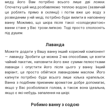
меду, його Вам потрібно всього лише дві ложки.
Спочатку цей мед розбавляємо теплою водою (зазвичай
це роблять прямо в склянці) і потім вже цю воду з
розведеним у ній меді, потрібно буде вилити в наповнену
ванну. Можливо, що шкіра після такої «солодкуватою»
ванни стане у Вас трохи липкою. Тоді просто сполосніть
під душем.
Лаванда
Можете додати у Вашу ванну інший корисний компонент
— лаванду. Зробити це можна 2-ма способами, це взяти
чайний пакетик, наповнити його вже сухими пелюстками
лаванди і опустити його після цього у ванну. Інший
варіант, це просто обійтися лавандовим маслом. Його
капнути потрібно буде всього лише кілька крапельок.
Ванна з подібним приємним ароматом добре допомагає,
якщо у Вас розболілася голова, а також вона ідеальна,
якщо є які-небудь запалення на шкірі.
Робимо ванну з содою