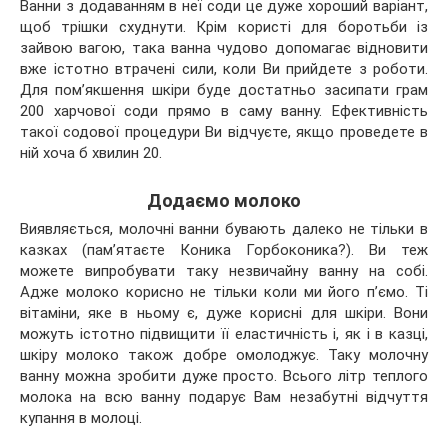
Ванни з додаванням в неї соди це дуже хороший варіант,
щоб трішки схуднути. Крім користі для боротьби із
зайвою вагою, така ванна чудово допомагає відновити
вже істотно втрачені сили, коли Ви прийдете з роботи.
Для пом’якшення шкіри буде достатньо засипати грам
200 харчової соди прямо в саму ванну. Ефективність
такої содової процедури Ви відчуєте, якщо проведете в
ній хоча б хвилин 20.
Додаємо молоко
Виявляється, молочні ванни бувають далеко не тільки в
казках (пам’ятаєте Коника Горбоконика?). Ви теж
можете випробувати таку незвичайну ванну на собі.
Адже молоко корисно не тільки коли ми його п’ємо. Ті
вітаміни, яке в ньому є, дуже корисні для шкіри. Вони
можуть істотно підвищити її еластичність і, як і в казці,
шкіру молоко також добре омолоджує. Таку молочну
ванну можна зробити дуже просто. Всього літр теплого
молока на всю ванну подарує Вам незабутні відчуття
купання в молоці.