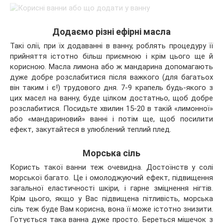
Додаємо різні ефірні масла
Такі олії, при їх додаванні в ванну, роблять процедуру її
прийняття істотно більш приємною і крім цього ще й
корисною. Масла лимона або ж мандарина допомагають
дуже добре розслабитися після важкого (для багатьох
він таким і є!) трудового дня. 7-9 крапель будь-якого з
цих масел на ванну, буде цілком достатньо, щоб добре
розслабитися. Посидьте хвилин 15-20 в такій «лимонної»
або «мандариновий» ванні і потім ще, щоб посилити
ефект, закутайтеся в улюблений теплий плед.
Морська сіль
Користь такої ванни теж очевидна. Достоїнств у солі
морської багато. Це і омолоджуючий ефект, підвищення
загальної еластичності шкіри, і гарне зміцнення нігтів.
Крім цього, якщо у Вас підвищена пітливість, морська
сіль теж буде Вам корисна, вона її може істотно знизити.
Готується така ванна дуже просто. Береться мішечок з