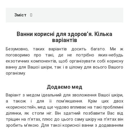
Зміст
Ванни корисні для здоров’я. Кілька
варіантів
Безумовно, таких варіантів досить багато. Ми ж
поговоримо про такі, де не потрібно яких-небудь
екзотичних компонентів, щоб організувати собі корисну
ванну для Вашої шкіри, так і в цілому для всього Вашого
організму.
Додаємо мед
Варіант з медом ідеальний для зволоження Вашої шкіри,
а також і для її пом’якшення. Крім цих двох
«корисностей», мед ще чудово впливає на такі проблемні
ділянки, як стопи ніг. Він здатний позбавити Вас від
тріщин на п’ятах, плюс до цього саму шкіру на п’ятах він
зробить м’якою. Для такої корисної ванни з додаванням