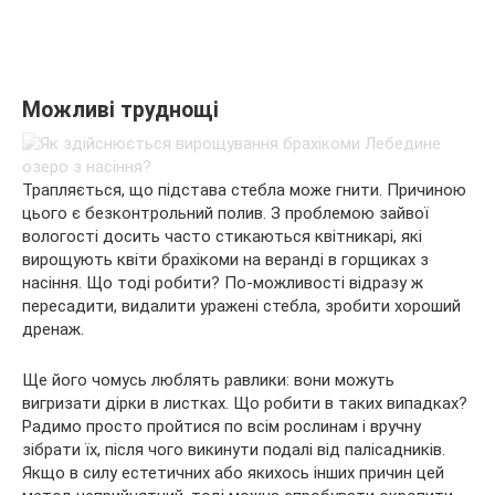
Можливі труднощі
Трапляється, що підстава стебла може гнити. Причиною
цього є безконтрольний полив. З проблемою зайвої
вологості досить часто стикаються квітникарі, які
вирощують квіти брахікоми на веранді в горщиках з
насіння. Що тоді робити? По-можливості відразу ж
пересадити, видалити уражені стебла, зробити хороший
дренаж.
Ще його чомусь люблять равлики: вони можуть
вигризати дірки в листках. Що робити в таких випадках?
Радимо просто пройтися по всім рослинам і вручну
зібрати їх, після чого викинути подалі від палісадників.
Якщо в силу естетичних або якихось інших причин цей