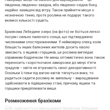
південна, південно-західна, або південно-східна боку,
надійно захищені від вітру. Також прийнятні місця з
незначною тінню, проте рослина не подарує такого
великої кількості суцвіть.
Брахікома Лебедине озеро (на фото) не боїться легкої
посухи і сильно палючого сонця, що підтверджено
численними спостереженнями. У неймовірну спеку, коли
більшість інших балконних жителів досить кволо
звисають з ящиків і горщиків, це рослина виглядає
справжнім бодрячком. Не менш оптимістично вона також
переносить і короткочасні заморозки до мінус п’яти
градусів – квіти не втрачають своєї декоративності.
Оскільки її гілки під вагою квітів тягнуться вниз, то
радиться садити рослину як ампельну – вирощування
здійснювати в підвішеному стані, причому, ящики та
горщики прикріплювати вище.
Розмноження брахікоми