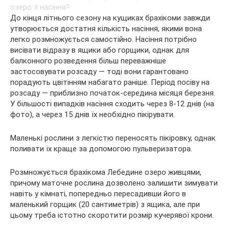
До кінця літнього сезону на кущиках брахікоми завжди
утворюється достатня кількість насіння, якими вона
легко розмножується самостійно. Насіння потрібно
висівати відразу в ящики або горщики, однак для
балконного розведення більш переважніше
застосовувати розсаду — тоді вони гарантовано
порадують цвітінням набагато раніше. Період посіву на
розсаду — приблизно початок-середина місяця березня.
У більшості випадків насіння сходить через 8-12 днів (на
фото), а через 15 днів їх необхідно пікірувати.
Маленькі рослини з легкістю переносять пікіровку, однак
поливати їх краще за допомогою пульверизатора.
Розмножується брахікома Лебедине озеро живцями,
причому маточне рослина дозволено залишити зимувати
навіть у кімнаті, попередньо пересадивши його в
маленький горщик (20 сантиметрів) з ящика, але при
цьому треба істотно скоротити розмір кучерявої крони.