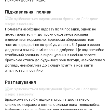
Причому досить пишно.
Підживлення і поливи
Поливати необхідно відразу після посадки, однак не
перестарайтеся — до трохи сухої землі рослина
відноситься нормально. Брахікома иберисолистная
частих підгодівлі не потребує, досить 3-4 рази в сезон
додавати звичайне мінеральне добриво. Це надзвичайно
стабільний рослина, а вирощування з насіння просте:
брахікома стійка до будь-яких змін погоди, невибаглива у
догляді, невибаглива до складу грунту, а нові квіти
з’являються постійно.
Розташування
Брахикоме потрібні відкриті місця з достатньою
кількістю яскравого світла, оскільки вона теплолюбна.
Найкраще місце на балконі для вирощування — це