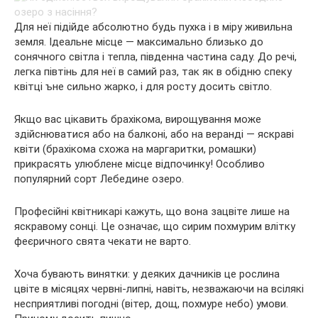
Для неї підійде абсолютно будь пухка і в міру живильна
земля. Ідеальне місце — максимально близько до
сонячного світла і тепла, південна частина саду. До речі,
легка півтінь для неї в самий раз, так як в обідню спеку
квітці ъне сильно жарко, і для росту досить світло.
Якщо вас цікавить брахікома, вирощування може
здійснюватися або на балконі, або на веранді — яскраві
квіти (брахікома схожа на маргаритки, ромашки)
прикрасять улюблене місце відпочинку! Особливо
популярний сорт Лебедине озеро.
Професійні квітникарі кажуть, що вона зацвіте лише на
яскравому сонці. Це означає, що сирим похмурим влітку
феєричного свята чекати не варто.
Хоча бувають винятки: у деяких дачників це рослина
цвіте в місяцях червні-липні, навіть, незважаючи на всілякі
несприятливі погодні (вітер, дощ, похмуре небо) умови.