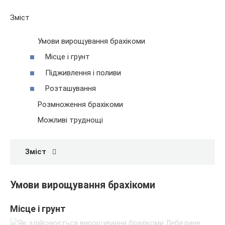
Зміст
Умови вирощування брахікоми
Місце і грунт
Підживлення і поливи
Розташування
Розмноження брахікоми
Можливі труднощі
Зміст
Умови вирощування брахікоми
Місце і грунт