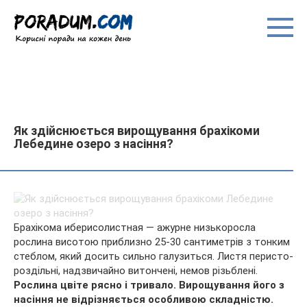
Перейти
до
вмісту
Як здійснюється вирощування брахікоми
Лебедине озеро з насіння?
Брахікома иберисолистная — ажурне низькоросла
рослина висотою приблизно 25-30 сантиметрів з тонким
стеблом, який досить сильно галузиться. Листя перисто-
роздільні, надзвичайно витончені, немов різьблені.
Рослина цвіте рясно і тривало. Вирощування його з
насіння не
відрізняється особливою складністю.