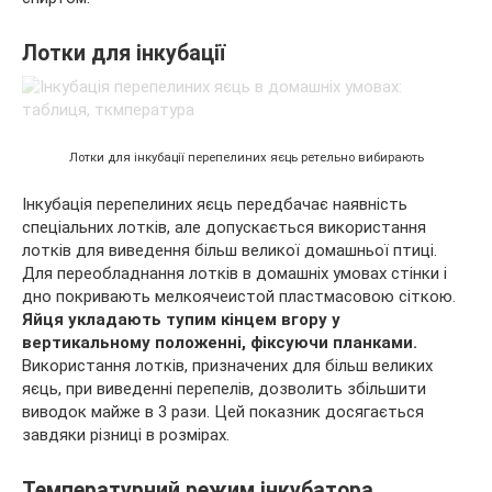
Лотки для інкубації
Лотки для інкубації перепелиних яєць ретельно вибирають
Інкубація перепелиних яєць передбачає наявність
спеціальних лотків, але допускається використання
лотків для виведення більш великої домашньої птиці.
Для переобладнання лотків в домашніх умовах стінки і
дно покривають мелкоячеистой пластмасовою сіткою.
Яйця укладають тупим кінцем вгору у
вертикальному положенні, фіксуючи планками.
Використання лотків, призначених для більш великих
яєць, при виведенні перепелів, дозволить збільшити
виводок майже в 3 рази. Цей показник досягається
завдяки різниці в розмірах.
Температурний режим інкубатора