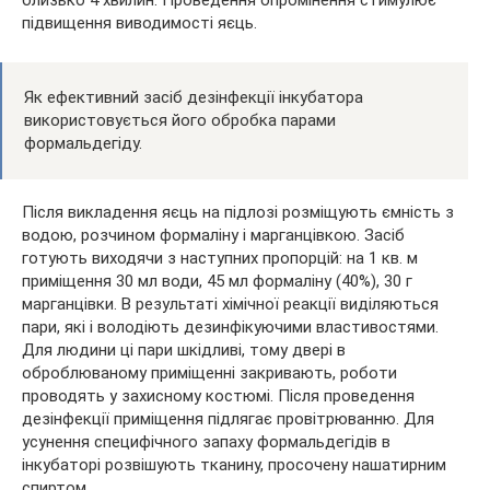
підвищення виводимості яєць.
Як ефективний засіб дезінфекції інкубатора
використовується його обробка парами
формальдегіду.
Після викладення яєць на підлозі розміщують ємність з
водою, розчином формаліну і марганцівкою. Засіб
готують виходячи з наступних пропорцій: на 1 кв. м
приміщення 30 мл води, 45 мл формаліну (40%), 30 г
марганцівки. В результаті хімічної реакції виділяються
пари, які і володіють дезинфікуючими властивостями.
Для людини ці пари шкідливі, тому двері в
оброблюваному приміщенні закривають, роботи
проводять у захисному костюмі. Після проведення
дезінфекції приміщення підлягає провітрюванню. Для
усунення специфічного запаху формальдегідів в
інкубаторі розвішують тканину, просочену нашатирним
спиртом.