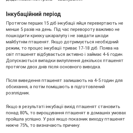
Інкубаційний період
Протягом перших 15 діб інкубації яйця перевертають не
менше 5 разів на день. Під час перевороту важливо не
пошкодити крихку шкаралупу і не завдати шкоди
майбутнім пташенят. Якщо дотримується необхідний
режим, то процес інкубації триває 17-18 діб. Поява на
світ пташенят відбувається активно і займає 4-6 годин.
Допускаються випадки вилуплення декількох пташенят
протягом двох днів після основного виводка.
Після виведення пташенят залишають на 4-5 годин для
обсихання, а потім поміщають в підготовлений
розплідник.
Якщо в результаті інкубації вихід пташенят становить
понад 80%, то вирощування пташенят в домашніх умовах
пройшла успішно. У разі якщо показник виходу пташенят
нижче 75%, то визначають причину: