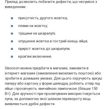
Прилад дозволить побачити дефекти, що несумісні з
виведенням:
присутність другого жовтка,
плями на жовтку;
тріщини на шкаралупі;
опущення жовтка в гострий кінець яйця;
приріст жовтка до шкаралупи;
кров’яні включення.
Овоскоп можна придбати в магазині, замовити в
інтернет-магазині (замовлення висилають поштою) або
зробити в домашніх умовах. Для цього скручують аркуш
паперу або картону у формі циліндра, роблять отвір під
яйце і просвічують звичайною лампочкою (більше 150
Вт). Для зручності при просвічуванні використовується
лупа, за допомогою якої шляхом перевороту яєць
виявляються дрібні дефекти.