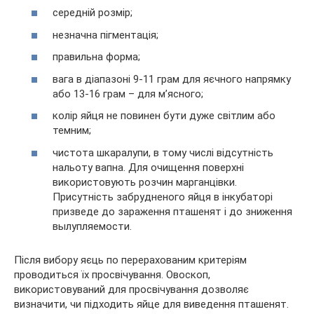
середній розмір;
незначна пігментація;
правильна форма;
вага в діапазоні 9-11 грам для яєчного напрямку
або 13-16 грам – для м’ясного;
колір яйця не повинен бути дуже світлим або
темним;
чистота шкаралупи, в тому числі відсутність
нальоту вапна. Для очищення поверхні
використовують розчин марганцівки.
Присутність забрудненого яйця в інкубаторі
призведе до зараження пташенят і до зниження
вылупляемости.
Після вибору яєць по перерахованим критеріям
проводиться їх просвічування. Овоскоп,
використовуваний для просвічування дозволяє
визначити, чи підходить яйце для виведення пташенят.