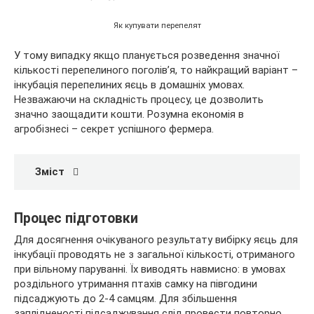
Як купувати перепелят
У тому випадку якщо планується розведення значної
кількості перепелиного поголів’я, то найкращий варіант –
інкубація перепелиних яєць в домашніх умовах.
Незважаючи на складність процесу, це дозволить
значно заощадити кошти. Розумна економія в
агробізнесі – секрет успішного фермера.
Зміст
Процес підготовки
Для досягнення очікуваного результату вибірку яєць для
інкубації проводять не з загальної кількості, отриманого
при вільному паруванні. Їх виводять навмисно: в умовах
роздільного утримання птахів самку на півгодини
підсаджують до 2-4 самцям. Для збільшення
заплідненості підсаджування слід провести повторно.