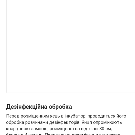
Дезінфекційна обробка
Перед розміщенням яєць в інкубаторі проводиться його
обробка розчинами дезінфекторів. Яйця опромінюють
кварцовою лампою, розміщеної на відстані 80 см,
близько 4 хвилин. Проведення опромінення стимулює