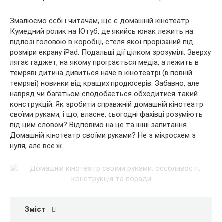
Змалюємо собі і читачам, що є домашній кінотеатр.
Кумедний ролик на Ютуб, де якийсь юнак лежить на
підлозі
головою в коробці, стеля якої прорізаний під
розміри екрану iPad. Подальші дії цілком зрозумілі. Зверху
лягає гаджет, на якому програється медіа, а лежить в
темряві дитина дивиться наче в кінотеатрі (в повній
темряві) новинки від кращих продюсерів. Забавно, але
навряд чи багатьом сподобається обходитися такий
конструкцій. Як зробити справжній домашній кінотеатр
своїми руками, і що, власне, сьогодні фахівці розуміють
під цим словом? Відповімо на це та інші запитання.
Домашній кінотеатр своїми руками? Не з мікросхем з
нуля, але все ж…
Зміст