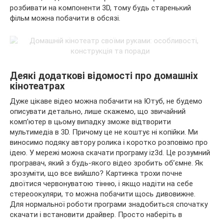
розбивати на компоненти 3D, тому будь старенький
фільм можна побачити в обсязі.
Деякі додаткові відомості про домашніх
кінотеатрах
Дуже цікаве відео можна побачити на Ютуб, не будемо
описувати детально, лише скажемо, що звичайний
комп’ютер в цьому випадку зможе відтворити
мультимедіа в 3D. Причому це не коштує ні копійки. Ми
виносимо подяку автору ролика і коротко розповімо про
ідею. У мережі можна скачати програму iz3d. Це розумний
програвач, який з будь-якого відео зробить об’ємне. Як
зрозуміти, що все вийшло? Картинка трохи почне
двоїтися червонуватою тінню, і якщо надіти на себе
стереоокуляри, то можна побачити щось дивовижне.
Для нормальної роботи програми знадобиться спочатку
скачати і встановити драйвер. Просто наберіть в