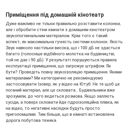
Приміщення під домашній кінотеатр
Дуже важливо не тільки правильно розставити колонки,
але і обробити стіни кімнати з домашнім кінотеатром
звукопоглинальним матеріалом. Крім того є такий
аспект, як максимальна гучність системи колонок. Якість
Звук навколо настільки висока, що і 100 дБ не здасться
багато (голосніше відбійного молотка на будівництві,
той не дає і 90 дБ). У результаті порушуються правила
експлуатації приміщення, що загрожує штрафом. Як
бути? Проведіть повну звукоізоляцію приміщення. Якими
матеріалами? Ми категорично не рекомендуємо
застосовувати Ізовер, як у відео на Ютуб. Не те щоб це
поганий матеріал, але це скловата… Будівельники вже
зрозуміли, до чого ведеться розмова. Якщо заллють
сусіди, а поверх скловати йде гідроізоляційна плівка, як
на відео, то негативні наслідки будуть просто
приголомшливі. Тим більше, що в кімнаті встановлена
дорога побутова техніка.