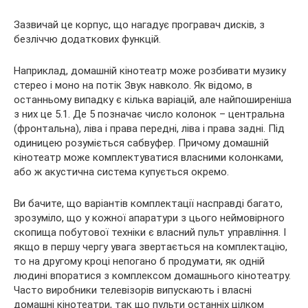
Зазвичай це корпус, що нагадує програвач дисків, з
безліччю додаткових функцій.
Наприклад, домашній кінотеатр може розбивати музику
стерео і моно на потік Звук навколо. Як відомо, в
останньому випадку є кілька варіацій, але найпоширеніша
з них це 5.1. Де 5 позначає число колонок – центральна
(фронтальна), ліва і права передні, ліва і права задні. Під
одиницею розуміється сабвуфер. Причому домашній
кінотеатр може комплектуватися власними колонками,
або ж акустична система купується окремо.
Ви бачите, що варіантів комплектації насправді багато,
зрозуміло, що у кожної апаратури з цього неймовірного
скопища побутової техніки є власний пульт управління. І
якщо в першу чергу увага звертається на комплектацію,
то на другому кроці непогано б продумати, як одній
людині впоратися з комплексом домашнього кінотеатру.
Часто виробники телевізорів випускають і власні
домашні кінотеатри, так що пульти останніх цілком