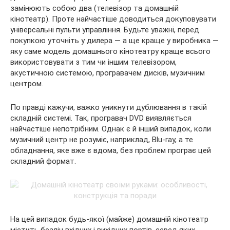
замінюють собою два (телевізор та домашній
кінотеатр). Проте найчастіше доводиться докуповувати
універсальні пульти управління. Будьте уважні, перед
покупкою уточніть у дилера — а ще краще у виробника —
яку саме модель домашнього кінотеатру краще всього
використовувати з тим чи іншим телевізором,
акустичною системою, програвачем дисків, музичним
центром.
По правді кажучи, важко уникнути дублювання в такій
складній системі. Так, програвач DVD виявляється
найчастіше непотрібним. Однак є й інший випадок, коли
музичний центр не розуміє, наприклад, Blu-ray, а те
обладнання, яке вже є вдома, без проблем програє цей
складний формат.
На цей випадок будь-якої (майже) домашній кінотеатр
містить безліч вхідних і вихідних портів, серед яких