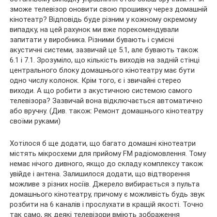
зможе телевізор оновити свою прошивку через домашній
кінотеатр? Відповідь буде різним у кожному окремому
випадку, на цей рахунок ми вже порекомендували
запитати у виробника. Різними бувають і сумісні
акустичні системи, зазвичай це 5.1, але бувають також
6.1 і 7.1. Зрозуміло, що кількість виходів на задній стінці
центрального блоку домашнього кінотеатру має бути
одно числу колонок. Крім того, є і звичайні стерео
виходи. А що робити з акустичною системою самого
телевізора? Зазвичай вона відключається автоматично
або вручну. (Див. також: Ремонт домашнього кінотеатру
своїми руками)
Хотілося б ще додати, що багато домашні кінотеатри
містять мікросхеми для прийому FM радіомовлення. Тому
немає нічого дивного, якщо до складу комплексу також
увійде і антена. Залишилося додати, що відтворення
можливе з різних носіїв. Джерело вибирається з пульта
домашнього кінотеатру, причому є можливість будь звук
розбити на 6 каналів і прослухати в кращій якості. Точно
так само, як деякі телевізори вміють зображення