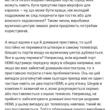
можуть навіть бути присутнім пара мікрофон для
караоке — ну, що може бути краще, ніж молодий
подружжям як слід покричати при гостях або для
власного задоволення? Таким чином, виробники
музичних центрів чимало уваги приділяють потребам
користувачів.
А якщо вдома є ще й домашня приставка, то щоб
постійно не перемикати штекери в самому телевізорі,
більшість портів входу на музичному центрі дублюється.
Яке в цьому перевага? Наприклад, всім відомий порт
HDMI підтримує передачу звуку в обидва напрямки, але
якщо він вже зайнятий домашнім кінотеатром, то з
приставкою пограти стане проблематично. Ось на цей
випадок розглянутий нами сьогодні прилад має не один і
частіше навіть не два порти HDMI, а цілу в’язку. Шнурів в
комплекті зазвичай не є, вони докуповуються окремо
або поставляються з іншою технікою. Наприклад, не
прийнято забезпечувати домашні кінотеатри шнурами
HDMI, у цьому випадку до телевізора, навпаки, такий як
раз поставляється. Тобто обладнання одного виробника