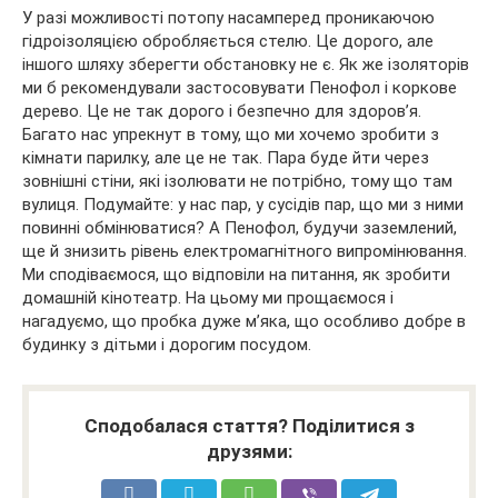
У разі можливості потопу насамперед проникаючою
гідроізоляцією обробляється стелю. Це дорого, але
іншого шляху зберегти обстановку не є. Як же ізоляторів
ми б рекомендували застосовувати Пенофол і коркове
дерево. Це не так дорого і безпечно для здоров’я.
Багато нас упрекнут в тому, що ми хочемо зробити з
кімнати парилку, але це не так. Пара буде йти через
зовнішні стіни, які ізолювати не потрібно, тому що там
вулиця. Подумайте: у нас пар, у сусідів пар, що ми з ними
повинні обмінюватися? А Пенофол, будучи заземлений,
ще й знизить рівень електромагнітного випромінювання.
Ми сподіваємося, що відповіли на питання, як зробити
домашній кінотеатр. На цьому ми прощаємося і
нагадуємо, що пробка дуже м’яка, що особливо добре в
будинку з дітьми і дорогим посудом.
Сподобалася стаття? Поділитися з
друзями: