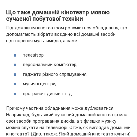
Що таке домашній кінотеатр мовою
сучасної побутової техніки
Під домашнім кінотеатром розуміється обладнання, що
допомагають зібрати воєдино всі домашні засоби
відтворення мультимедіа, а саме:
телевізор;
персональний комп’ютер;
гаджети різного спрямування;
музичні центри;
програвачі дисків і т. д.
Причому частина обладнання може дублюватися.
Наприклад, будь-який сучасний домашній кінотеатр має
свої засоби програвання дисків, а з флешки музику
можна слухати на телевізорі. Отже, як виглядає домашній
кінотеатр? (Див. також: Який домашній кінотеатр купити)