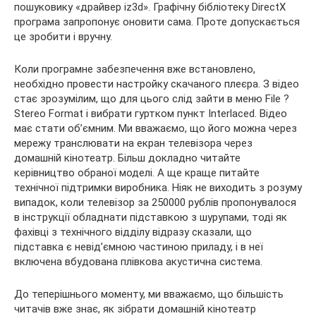
пошуковику «драйвер iz3d». Графічну бібліотеку DirectX
програма запропонує оновити сама. Проте допускається
це зробити і вручну.
Коли програмне забезпечення вже встановлено,
необхідно провести настройку скачаного плеєра. З відео
стає зрозумілим, що для цього слід зайти в меню File ?
Stereo Format і вибрати гуртком пункт Interlaced. Відео
має стати об’ємним. Ми вважаємо, що його можна через
мережу транслювати на екран телевізора через
домашній кінотеатр. Більш докладно читайте
керівництво обраної моделі. А ще краще питайте
технічної підтримки виробника. Ніяк не виходить з розуму
випадок, коли телевізор за 250000 рублів пропонувалося
в інструкції обладнати підставкою з шурупами, тоді як
фахівці з технічного відділу відразу сказали, що
підставка є невід’ємною частиною приладу, і в неї
включена вбудована плівкова акустична система.
До теперішнього моменту, ми вважаємо, що більшість
читачів вже знає, як зібрати домашній кінотеатр