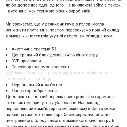
як би доповнює один одного. Не виключені збігу, а також
і дисонанс, між технікою різних виробників.
Ми вважаємо, що у деяких читачів в голові могла
виникнути плутанина, поетом перерахуємо повний склад
домашніх кінотеатрів укупі зі стороннім обладнанням:
Акустична система 5.1.
Центральний блок домашнього кінотеатру.
DVD програвач.
Телевізор (плазмова панель).
Персональний комп’ютер.
Проектор зображення.
Це далеко не повний перелік пристроїв. Повторимося,
що в системі присутня дублювання. Наприклад,
персональний комп’ютер по мережевому кабелю може
підключатися до телевізора безпосередньо або до
центрального блоку самого домашнього кінотеатру. В
останньому випадку управління стає більш зручним. А чи