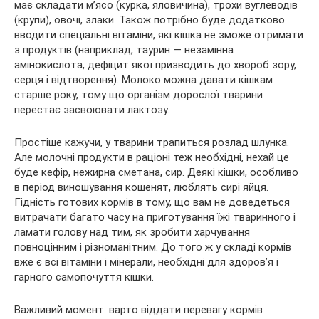
має складати м’ясо (курка, яловичина), трохи вуглеводів
(крупи), овочі, злаки. Також потрібно буде додатково
вводити спеціальні вітаміни, які кішка не зможе отримати
з продуктів (наприклад, таурин — незамінна
амінокислота, дефіцит якої призводить до хвороб зору,
серця і відтворення). Молоко можна давати кішкам
старше року, тому що організм дорослої тварини
перестає засвоювати лактозу.
Простіше кажучи, у тварини трапиться розлад шлунка.
Але молочні продукти в раціоні теж необхідні, нехай це
буде кефір, нежирна сметана, сир. Деякі кішки, особливо
в період виношування кошенят, люблять сирі яйця.
Гідність готових кормів в тому, що вам не доведеться
витрачати багато часу на приготування їжі тваринного і
ламати голову над тим, як зробити харчування
повноцінним і різноманітним. До того ж у складі кормів
вже є всі вітаміни і мінерали, необхідні для здоров’я і
гарного самопочуття кішки.
Важливий момент: варто віддати перевагу кормів