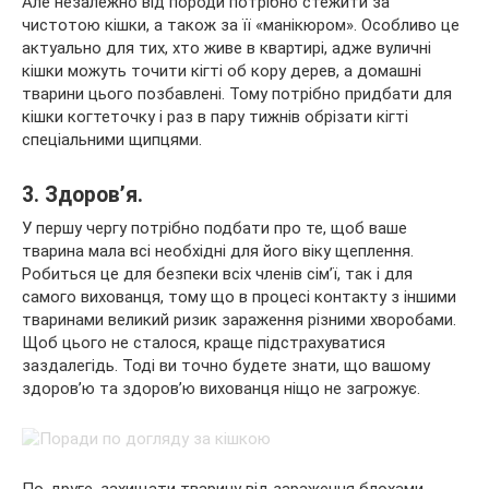
Але незалежно від породи потрібно стежити за
чистотою кішки, а також за її «манікюром». Особливо це
актуально для тих, хто живе в квартирі, адже вуличні
кішки можуть точити кігті об кору дерев, а домашні
тварини цього позбавлені. Тому потрібно придбати для
кішки когтеточку і раз в пару тижнів обрізати кігті
спеціальними щипцями.
3. Здоров’я.
У першу чергу потрібно подбати про те, щоб ваше
тварина мала всі необхідні для його віку щеплення.
Робиться це для безпеки всіх членів сім’ї, так і для
самого вихованця, тому що в процесі контакту з іншими
тваринами великий ризик зараження різними хворобами.
Щоб цього не сталося, краще підстрахуватися
заздалегідь. Тоді ви точно будете знати, що вашому
здоров’ю та здоров’ю вихованця ніщо не загрожує.
По-друге, захищати тварину від зараження блохами.