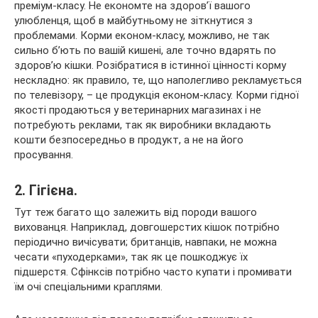
преміум-класу. Не економте на здоров’ї вашого
улюбленця, щоб в майбутньому не зіткнутися з
проблемами. Корми економ-класу, можливо, не так
сильно б’ють по вашій кишені, але точно вдарять по
здоров’ю кішки. Розібратися в істинної цінності корму
нескладно: як правило, те, що наполегливо рекламується
по телевізору, – це продукція економ-класу. Корми гідної
якості продаються у ветеринарних магазинах і не
потребують реклами, так як виробники вкладають
кошти безпосередньо в продукт, а не на його
просування.
2. Гігієна.
Тут теж багато що залежить від породи вашого
вихованця. Наприклад, довгошерстих кішок потрібно
періодично вичісувати; британців, навпаки, не можна
чесати «пуходерками», так як це пошкоджує їх
підшерстя. Сфінксів потрібно часто купати і промивати
їм очі спеціальними краплями.