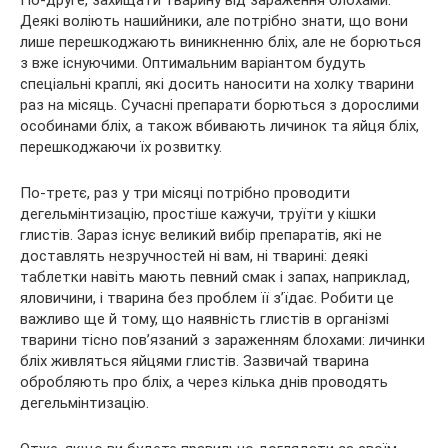
Деякі воліють нашийники, але потрібно знати, що вони
лише перешкоджають виникненню бліх, але не борються
з вже існуючими. Оптимальним варіантом будуть
спеціальні краплі, які досить наносити на холку тварини
раз на місяць. Сучасні препарати борються з дорослими
особинами бліх, а також вбивають личинок та яйця бліх,
перешкоджаючи їх розвитку.
По-третє, раз у три місяці потрібно проводити
дегельмінтизацію, простіше кажучи, труїти у кішки
глистів. Зараз існує великий вибір препаратів, які не
доставлять незручностей ні вам, ні тварині: деякі
таблетки навіть мають певний смак і запах, наприклад,
яловичини, і тварина без проблем її з’їдає. Робити це
важливо ще й тому, що наявність глистів в організмі
тварини тісно пов’язаний з зараженням блохами: личинки
бліх живляться яйцями глистів. Зазвичай тварина
обробляють про бліх, а через кілька днів проводять
дегельмінтизацію.