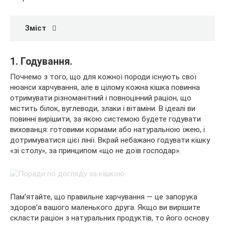
Зміст
1. Годування.
Почнемо з того, що для кожної породи існують свої
нюанси харчування, але в цілому кожна кішка повинна
отримувати різноманітний і повноцінний раціон, що
містить білок, вуглеводи, злаки і вітаміни. В ідеалі ви
повинні вирішити, за якою системою будете годувати
вихованця: готовими кормами або натуральною їжею, і
дотримуватися цієї лінії. Вкрай небажано годувати кішку
«зі столу», за принципом «що не доїв господар».
Пам’ятайте, що правильне харчування — це запорука
здоров’я вашого маленького друга. Якщо ви вирішите
скласти раціон з натуральних продуктів, то його основу