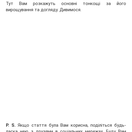
Тут Вам розкажуть основні тонкощі за його
вирощування та догляду. Дивимося.
P. S.
Якщо стаття була Вам корисна, поділіться будь-
ласка нею з друзями в соціальних мережах. Буду Вам