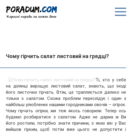
Перейти
до
вмісту
Чому гірчить салат листовий на грядці?
Ті, хто у себе
на ділянці вирощує листовий салат, знають, що іноді
його листочки гірчать. Втім, це трапляється далеко не
тільки з салатом. Схожа проблем переслідує і один з
найбільш улюблених нашими городниками овочів – огірок.
Чому гірчать огірки, ми теж якось говорили.
Тепер ось
будемо розбиратися з салатом. Адже не дарма ж Ви
його ростили, потрібно знати причини, з яких він у Вас
вийшов гірким, щоб потім вже цього не допустити і