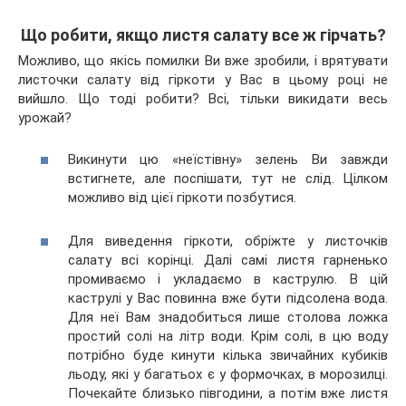
Що робити, якщо листя салату все ж гірчать?
Можливо, що якісь помилки Ви вже зробили, і врятувати
листочки салату від гіркоти у Вас в цьому році не
вийшло. Що тоді робити? Всі, тільки викидати весь
урожай?
Викинути цю «неїстівну» зелень Ви завжди
встигнете, але поспішати, тут не слід. Цілком
можливо від цієї гіркоти позбутися.
Для виведення гіркоти, обріжте у листочків
салату всі корінці. Далі самі листя гарненько
промиваємо і укладаємо в каструлю. В цій
каструлі у Вас повинна вже бути підсолена вода.
Для неї Вам знадобиться лише столова ложка
простий солі на літр води. Крім солі, в цю воду
потрібно буде кинути кілька звичайних кубиків
льоду, які у багатьох є у формочках, в морозилці.
Почекайте близько півгодини, а потім вже листя