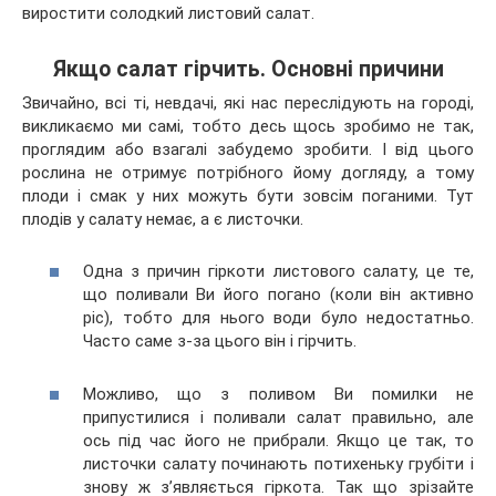
виростити солодкий листовий салат.
Якщо салат гірчить. Основні причини
Звичайно, всі ті, невдачі, які нас переслідують на городі,
викликаємо ми самі, тобто десь щось зробимо не так,
проглядим або взагалі забудемо зробити. І від цього
рослина не отримує потрібного йому догляду, а тому
плоди і смак у них можуть бути зовсім поганими. Тут
плодів у салату немає, а є листочки.
Одна з причин гіркоти листового салату, це те,
що поливали Ви його погано (коли він активно
ріс), тобто для нього води було недостатньо.
Часто саме з-за цього він і гірчить.
Можливо, що з поливом Ви помилки не
припустилися і поливали салат правильно, але
ось під час його не прибрали. Якщо це так, то
листочки салату починають потихеньку грубіти і
знову ж з’являється гіркота. Так що зрізайте