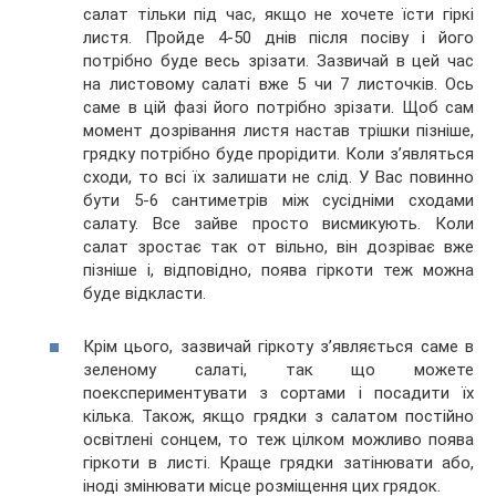
салат тільки під час, якщо не хочете їсти гіркі
листя. Пройде 4-50 днів після посіву і його
потрібно буде весь зрізати. Зазвичай в цей час
на листовому салаті вже 5 чи 7 листочків. Ось
саме в цій фазі його потрібно зрізати. Щоб сам
момент дозрівання листя настав трішки пізніше,
грядку потрібно буде прорідити. Коли з’являться
сходи, то всі їх залишати не слід. У Вас повинно
бути 5-6 сантиметрів між сусідніми сходами
салату. Все зайве просто висмикують. Коли
салат зростає так от вільно, він дозріває вже
пізніше і, відповідно, поява гіркоти теж можна
буде відкласти.
Крім цього, зазвичай гіркоту з’являється саме в
зеленому салаті, так що можете
поекспериментувати з сортами і посадити їх
кілька. Також, якщо грядки з салатом постійно
освітлені сонцем, то теж цілком можливо поява
гіркоти в листі. Краще грядки затінювати або,
іноді змінювати місце розміщення цих грядок.