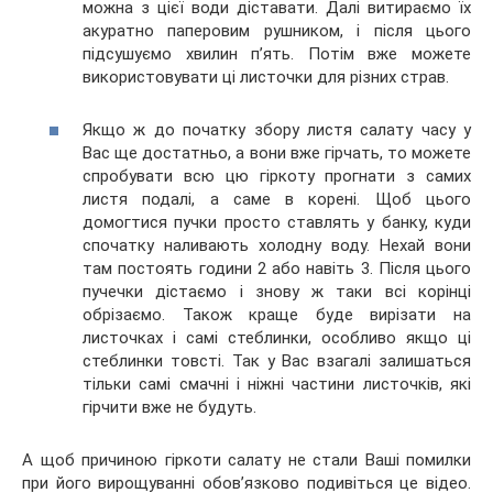
можна з цієї води діставати. Далі витираємо їх
акуратно паперовим рушником, і після цього
підсушуємо хвилин п’ять. Потім вже можете
використовувати ці листочки для різних страв.
Якщо ж до початку збору листя салату часу у
Вас ще достатньо, а вони вже гірчать, то можете
спробувати всю цю гіркоту прогнати з самих
листя подалі, а саме в корені. Щоб цього
домогтися пучки просто ставлять у банку, куди
спочатку наливають холодну воду. Нехай вони
там постоять години 2 або навіть 3. Після цього
пучечки дістаємо і знову ж таки всі корінці
обрізаємо. Також краще буде вирізати на
листочках і самі стеблинки, особливо якщо ці
стеблинки товсті. Так у Вас взагалі залишаться
тільки самі смачні і ніжні частини листочків, які
гірчити вже не будуть.
А щоб причиною гіркоти салату не стали Ваші помилки
при його вирощуванні обов’язково подивіться це відео.