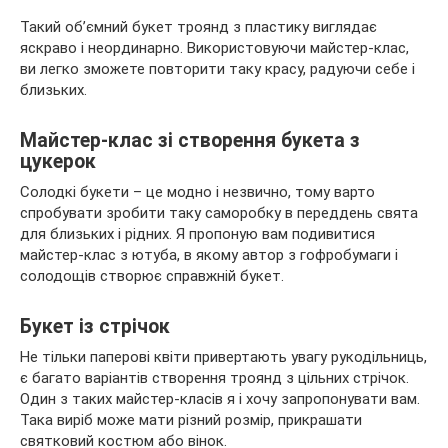
Такий об’ємний букет троянд з пластику виглядає
яскраво і неординарно. Використовуючи майстер-клас,
ви легко зможете повторити таку красу, радуючи себе і
близьких.
Майстер-клас зі створення букета з
цукерок
Солодкі букети – це модно і незвично, тому варто
спробувати зробити таку саморобку в переддень свята
для близьких і рідних. Я пропоную вам подивитися
майстер-клас з ютуба, в якому автор з гофробумаги і
солодощів створює справжній букет.
Букет із стрічок
Не тільки паперові квіти привертають увагу рукодільниць,
є багато варіантів створення троянд з цільних стрічок.
Один з таких майстер-класів я і хочу запропонувати вам.
Така виріб може мати різний розмір, прикрашати
святковий костюм або вінок.