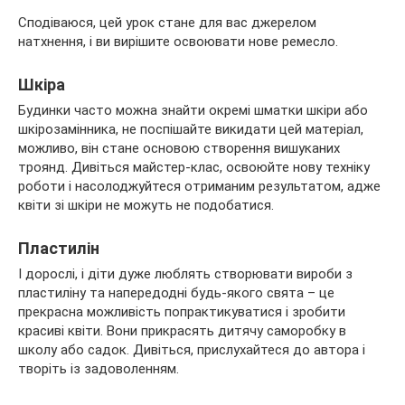
Сподіваюся, цей урок стане для вас джерелом
натхнення, і ви вирішите освоювати нове ремесло.
Шкіра
Будинки часто можна знайти окремі шматки шкіри або
шкірозамінника, не поспішайте викидати цей матеріал,
можливо, він стане основою створення вишуканих
троянд. Дивіться майстер-клас, освоюйте нову техніку
роботи і насолоджуйтеся отриманим результатом, адже
квіти зі шкіри не можуть не подобатися.
Пластилін
І дорослі, і діти дуже люблять створювати вироби з
пластиліну та напередодні будь-якого свята – це
прекрасна можливість попрактикуватися і зробити
красиві квіти. Вони прикрасять дитячу саморобку в
школу або садок. Дивіться, прислухайтеся до автора і
творіть із задоволенням.