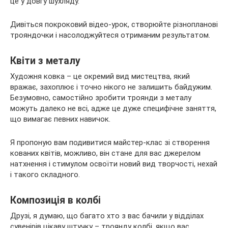
це у довгу шухляду.
Дивіться покроковий відео-урок, створюйте різнопланові
трояндочки і насолоджуйтеся отриманим результатом.
Квіти з металу
Художня ковка – це окремий вид мистецтва, який
вражає, захоплює і точно нікого не залишить байдужим.
Безумовно, самостійно зробити троянди з металу
можуть далеко не всі, адже це дуже специфічне заняття,
що вимагає певних навичок.
Я пропоную вам подивитися майстер-клас зі створення
кованих квітів, можливо, він стане для вас джерелом
натхнення і стимулом освоїти новий вид творчості, нехай
і такого складного.
Композиція в колбі
Друзі, я думаю, що багато хто з вас бачили у відділах
сувенірів цікаву штучку – троянду колбі, якщо вас