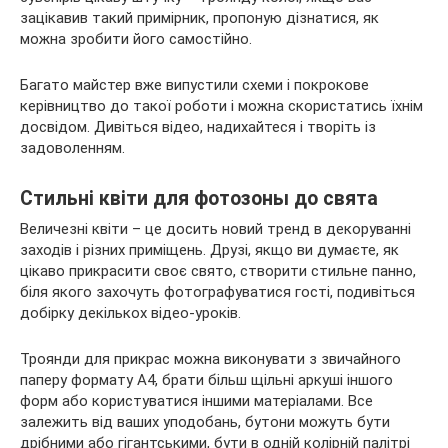
зацікавив такий примірник, пропоную дізнатися, як
можна зробити його самостійно.
Багато майстер вже випустили схеми і покрокове
керівництво до такої роботи і можна скористатись їхнім
досвідом. Дивіться відео, надихайтеся і творіть із
задоволенням.
Стильні квіти для фотозоны до свята
Величезні квіти – це досить новий тренд в декоруванні
заходів і різних приміщень. Друзі, якщо ви думаєте, як
цікаво прикрасити своє свято, створити стильне панно,
біля якого захочуть фотографуватися гості, подивіться
добірку декількох відео-уроків.
Троянди для прикрас можна виконувати з звичайного
паперу формату А4, брати більш щільні аркуші іншого
форм або користуватися іншими матеріалами. Все
залежить від ваших уподобань, бутони можуть бути
дрібними або гігантськими, бути в одній колірній палітрі