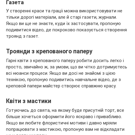
Газета
У створенні краси та грації можна використовувати не
тільки дорогі матеріали, але й старі газети, журнали.
Якщо ви ще не знаєте, куди їх застосувати, пропоную
подивитися відео, де покроково показується створення
троянд з газет.
Троянди з крепованого паперу
Гарні квіти з крепованого паперу робити досить легко і
просто, звичайно ж, за умови, що ви чітко дотримуєтесь
всі нюанси процеси. Якщо ви досі не знайомі з цією
технікою, пропоную подивитись навчальне відео, де з
креповой папери майстер створює справжню красу.
Квіти з мастики
Готуючись до свята, на якому буде присутній торт, все
більше хочеться оформити його яскраво і привабливо.
Якщо ви любите флористичні мотиви і давно мріяли
попрацювати з мастикою, пропоную вам не відкладати