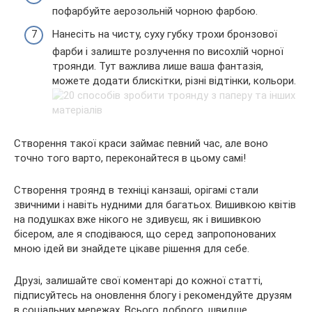
пофарбуйте аерозольній чорною фарбою.
Нанесіть на чисту, суху губку трохи бронзової
фарби і залиште розлучення по висохлій чорної
троянди. Тут важлива лише ваша фантазія,
можете додати блискітки, різні відтінки, кольори.
Створення такої краси займає певний час, але воно
точно того варто, переконайтеся в цьому самі!
Створення троянд в техніці канзаші, орігамі стали
звичними і навіть нудними для багатьох. Вишивкою квітів
на подушках вже нікого не здивуєш, як і вишивкою
бісером, але я сподіваюся, що серед запропонованих
мною ідей ви знайдете цікаве рішення для себе.
Друзі, залишайте свої коментарі до кожної статті,
підписуйтесь на оновлення блогу і рекомендуйте друзям
в соціальних мережах. Всього доброго, швидше