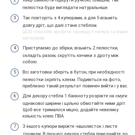
Кінці банкноти підкрути ручкою, олівцем, так
пелюстка буде виглядати натуральніше.
Так повторіть з 4 купюрами, а для 5 візьміть
довгу дріт, що далі стане стеблом.
Приступаємо до збірки, візьміть 2 пелюстки,
складіть разом, скрутіть кінчики з дроту між
собою.
Всі заготовки зберіть в бутон, при необхідності
пелюстки скріпіть клеєм. Подивіться на фото,
приблизно такий результат повинен вийти і у вас.
Для декору стебла 1 банкноту розріжте на смуги
однакової ширини і щільно обмотайте ними дріт.
Щоб все трималося міцно, додайте невелику
кількість клею ПВА.
З іншого купюри виріжте чашолисток і листя
троянди. В процесі декору стебла приєднайте до