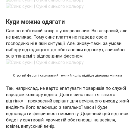
Куди можна одягати
Сам по собі синій колір є універсальним. Він яскравий, але
не викликає. Тому синє плаття не підведе свою
господиню ні в якій ситуації. Але, знову-таки, за умови
вибору підходящого до обстановки відтінку і, звичайно
ж, в тандемі з відповідним фасоном.
Строгий фасон і стриманий темний колір підійде діловим жінкам
Так, наприклад, не варто епатувати товаришів по службі
нарядом кольору індиго. Довге синє плаття такого
відтінку – прекрасний варіант для вечірнього виходу, який
виділить його власницю з загальної маси і буде
відповідати феєричності моменту. Доречний цей відтінок
буде і у святковій, урочистій обстановці: на весілля,
ювілеї, випускний вечір.