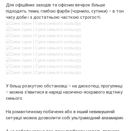
Для офіційних заходів та офісних вечірок більше
підходять темні, глибокі фарби (чорнило, сутінки) – в тон
часу доби і з достатньою часткою строгості.
У більш розкутою обстановці – на дискотеці, прогулянці
– можна з’явитися в наряді насичено-яскравого відтінку
синього.
На романтичному побаченні або в інший невимушеній
ситуації можна дозволити собі ультрамодний аквамарин.