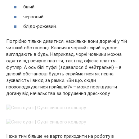
білий
червоний
блідо-рожевий.
Потрібно тільки дивитися, наскільки вони доречні у тій
чи іншій обстановці. Класичні чорний і сірий чудово
виглядають в будь. Наприклад, чорні човники можна
одягти під вечірнє плаття, так і під офісне плаття-
футляр. А ось білі туфлі (здавалося б нейтральні) – в
діловій обстановці будуть сприйматися як певна
зухвалість і вихід за рамки. «Ви що, сюди
прохолоджуватися прийшли?» – може послідувати
догану від начальства за порушення дрес-коду.
І вже тим більше не варто приходити на роботу в