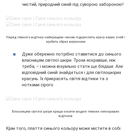
чистий, природний синій під суворою забороною!
Наряд темного відтінку найкращим чином підкреслить красу карих очей і
зробить образ виразним
Дуже обережно потрібно ставитися до синього
власницям світлої шкіри. Трохи яскравіше, ніж
треба, – і можна візуально стати ще блідіше. Але
відповідний синій знайдеться і для світлошкірих
красунь. Їх прикрасять світлі відтінки та з
нотками сірого.
Власницям світлої шкіри краще носити моделі темних неяскравих
відтінків
Крім того, плаття синього кольору може містити в собі