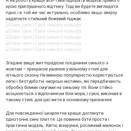
А на роботу краще все-таки підібрати модель прямого
крою приглушеного відтінку. Тоді ви будете виглядати
гідно і в той же час актуально, особливо якщо зверху
надягнете стильний бежевий піджак.
Згадане вище життєрадісне поєднання синього з
жовтим – прекрасне рішення у вільному стилі для
літнього сезону. Незмінною популярністю користуються
легкі і безтурботні «морські мотиви», які передбачають
обробку білими смугами на синьому тлі. Вони стійко
асоціюються з відпочинком біля моря, і сукні, виконані в
такому стилі, для цієї мети в основному призначені.
Для повсякденної шкарпетки краще доглянути
однотонне синє плаття. Це повинна бути проста і
практична модель. Квіти, візерунки, рослинний малюнок і