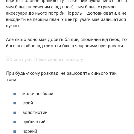
наряд? Головне правило тут таке: чим сукня синє (тобто
чим більш насиченим є відтінок), тим більш стримані
аксесуари до нього потрібні. Їх роль – доповнювати, а не
виходити на перший план. У центрі уваги має залишатися
сукню.
Але якщо воно має досить блідий, спокійний відтінок, то
його потрібно підтримати більш яскравими прикрасами.
При будь-якому розкладі не зашкодять синього такі
тони:
молочно-білий
сірий
золотистий
сріблястий
чорний