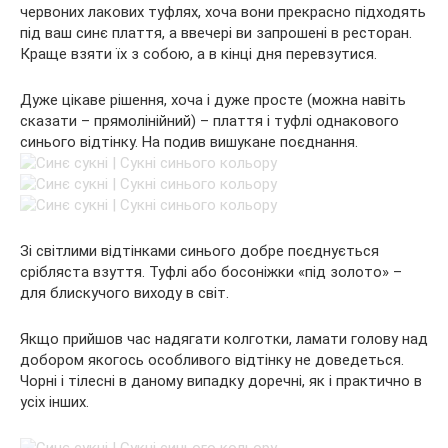
червоних лакових туфлях, хоча вони прекрасно підходять
під ваш синє плаття, а ввечері ви запрошені в ресторан.
Краще взяти їх з собою, а в кінці дня перевзутися.
Дуже цікаве рішення, хоча і дуже просте (можна навіть
сказати – прямолінійний) – плаття і туфлі однакового
синього відтінку. На подив вишукане поєднання.
Зі світлими відтінками синього добре поєднується
срібляста взуття. Туфлі або босоніжки «під золото» –
для блискучого виходу в світ.
Якщо прийшов час надягати колготки, ламати голову над
добором якогось особливого відтінку не доведеться.
Чорні і тілесні в даному випадку доречні, як і практично в
усіх інших.