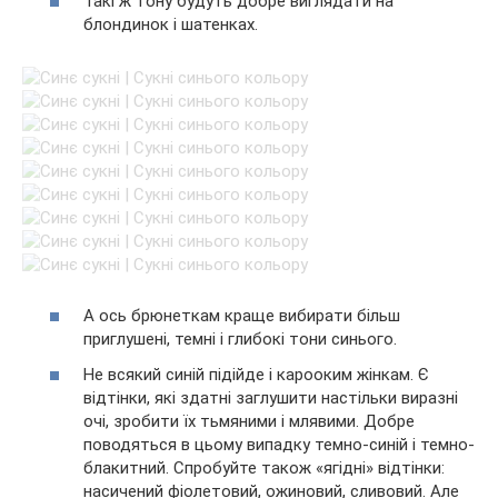
Такі ж тону будуть добре виглядати на
блондинок і шатенках.
А ось брюнеткам краще вибирати більш
приглушені, темні і глибокі тони синього.
Не всякий синій підійде і карооким жінкам. Є
відтінки, які здатні заглушити настільки виразні
очі, зробити їх тьмяними і млявими. Добре
поводяться в цьому випадку темно-синій і темно-
блакитний. Спробуйте також «ягідні» відтінки:
насичений фіолетовий, ожиновий, сливовий. Але