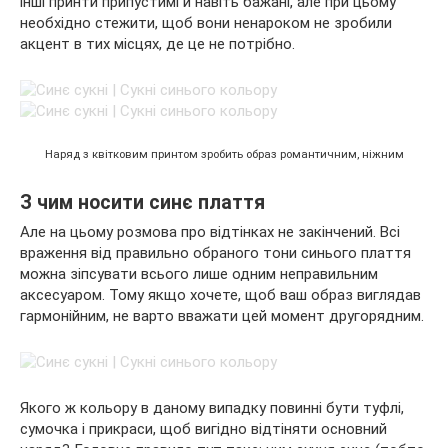
інші принти припустимі й навіть бажані, але при цьому
необхідно стежити, щоб вони ненароком не зробили
акцент в тих місцях, де це не потрібно.
Наряд з квітковим принтом зробить образ романтичним, ніжним
З чим носити синє плаття
Але на цьому розмова про відтінках не закінчений. Всі
враження від правильно обраного тони синього плаття
можна зіпсувати всього лише одним неправильним
аксесуаром. Тому якщо хочете, щоб ваш образ виглядав
гармонійним, не варто вважати цей момент другорядним.
Якого ж кольору в даному випадку повинні бути туфлі,
сумочка і прикраси, щоб вигідно відтіняти основний