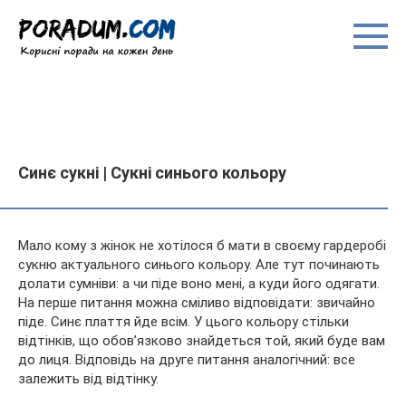
Перейти
до
вмісту
Синє сукні | Сукні синього кольору
Мало кому з жінок не хотілося б мати в своєму гардеробі
сукню актуального синього кольору. Але тут починають
долати сумніви: а чи піде воно мені, а куди його одягати.
На перше питання можна сміливо відповідати: звичайно
піде. Синє плаття йде всім. У цього кольору стільки
відтінків, що обов’язково знайдеться той, який буде вам
до лиця. Відповідь на друге питання аналогічний: все
залежить від відтінку.