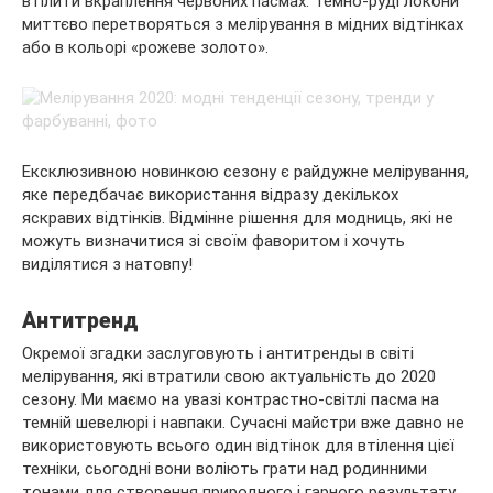
втілити вкраплення червоних пасмах. Темно-руді локони
миттєво перетворяться з мелірування в мідних відтінках
або в кольорі «рожеве золото».
Ексклюзивною новинкою сезону є райдужне мелірування,
яке передбачає використання відразу декількох
яскравих відтінків. Відмінне рішення для модниць, які не
можуть визначитися зі своїм фаворитом і хочуть
виділятися з натовпу!
Антитренд
Окремої згадки заслуговують і антитренды в світі
мелірування, які втратили свою актуальність до 2020
сезону. Ми маємо на увазі контрастно-світлі пасма на
темній шевелюрі і навпаки. Сучасні майстри вже давно не
використовують всього один відтінок для втілення цієї
техніки, сьогодні вони воліють грати над родинними
тонами для створення природного і гарного результату.