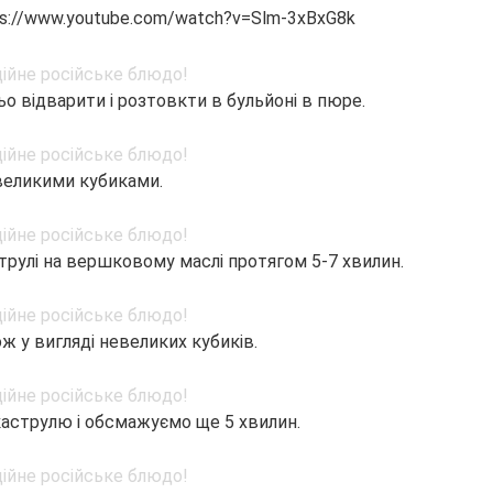
ps://www.youtube.com/watch?v=Slm-3xBxG8k
 відварити і розтовкти в бульйоні в пюре.
великими кубиками.
трулі на вершковому маслі протягом 5-7 хвилин.
ож у вигляді невеликих кубиків.
 каструлю і обсмажуємо ще 5 хвилин.