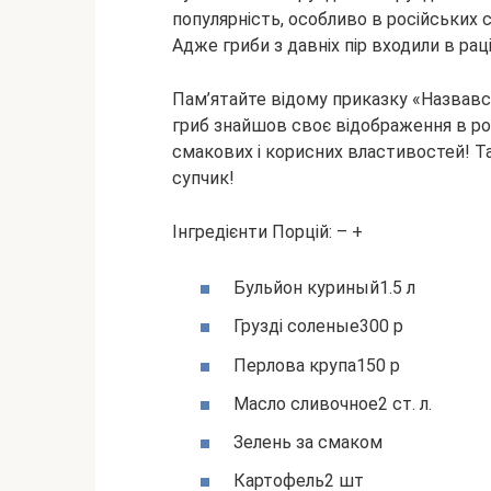
популярність, особливо в російських с
Адже гриби з давніх пір входили в рац
Пам’ятайте відому приказку «Назвався
гриб знайшов своє відображення в рос
смакових і корисних властивостей! Т
супчик!
Інгредієнти Порцій: – +
Бульйон куриный1.5 л
Грузді соленые300 р
Перлова крупа150 р
Масло сливочное2 ст. л.
Зелень за смаком
Картофель2 шт