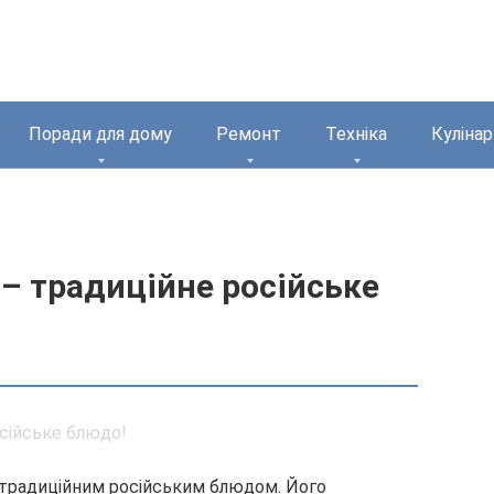
Поради для дому
Ремонт
Техніка
Кулінар
 – традиційне російське
є традиційним російським блюдом. Його