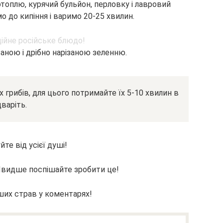
топлю, курячий бульйон, перловку і лавровий
о до кипіння і варимо 20-25 хвилин.
аною і дрібно нарізаною зеленню.
 грибів, для цього потримайте їх 5-10 хвилин в
дваріть.
те від усієї душі!
Швидше поспішайте зробити це!
ших страв у коментарях!