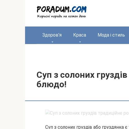
Перейти
до
вмісту
Здоров’я
Краса
Мода і стиль
Суп з солоних груздів
блюдо!
Суп з солоних груздів або груздянка 