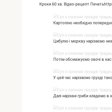
Кроки 60 хв. Відео-рецепт Печатьhtt
Картоплю необхідно попередньо
Цибулю і моркву нарізаємо не
Потім обсмажуємо овочі в кас
У цей час нарізаємо грузді так
Далі нарізані гриби кладемо в