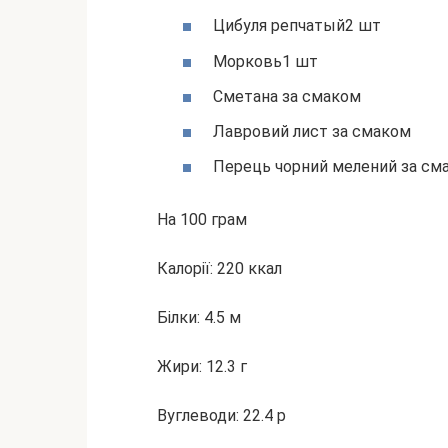
Цибуля репчатый2 шт
Морковь1 шт
Сметана за смаком
Лавровий лист за смаком
Перець чорний мелений за см
На 100 грам
Калорії: 220 ккал
Білки: 4.5 м
Жири: 12.3 г
Вуглеводи: 22.4 р