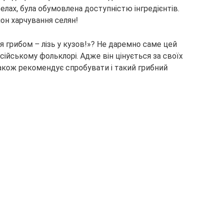
елах, була обумовлена доступністю інгредієнтів.
іон харчування селян!
 грибом – лізь у
кузов!»? Не даремно саме цей
ійському фольклорі. Адже він цінується за своїх
акож рекомендує спробувати і такий грибний