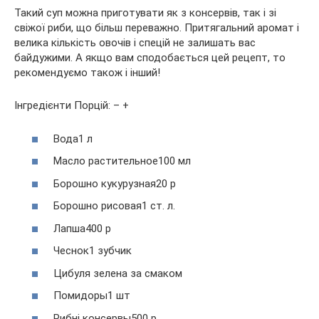
Такий суп можна приготувати як з
консервів, так і зі
свіжої риби, що більш переважно. Притягальний аромат і
велика кількість овочів і спецій не залишать вас
байдужими. А якщо вам сподобається цей рецепт, то
рекомендуємо також і інший!
Інгредієнти Порцій: – +
Вода1 л
Масло растительное100 мл
Борошно кукурузная20 р
Борошно рисовая1 ст. л.
Лапша400 р
Чеснок1 зубчик
Цибуля зелена за смаком
Помидоры1 шт
Рибні консервы500 р